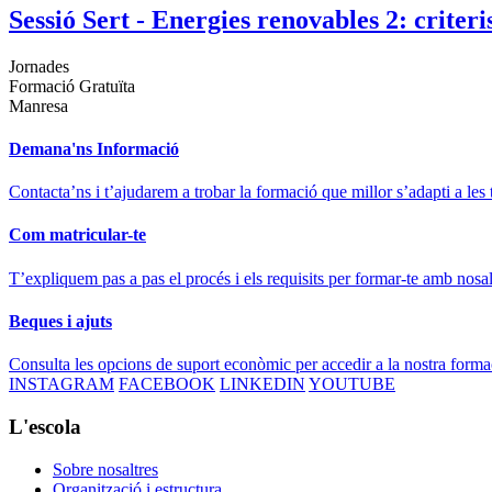
Sessió Sert - Energies renovables 2: criteri
Jornades
Formació Gratuïta
Manresa
Demana'ns Informació
Contacta’ns i t’ajudarem a trobar la formació que millor s’adapti a les 
Com matricular-te
T’expliquem pas a pas el procés i els requisits per formar-te amb nosal
Beques i ajuts
Consulta les opcions de suport econòmic per accedir a la nostra forma
INSTAGRAM
FACEBOOK
LINKEDIN
YOUTUBE
L'escola
Sobre nosaltres
Organització i estructura