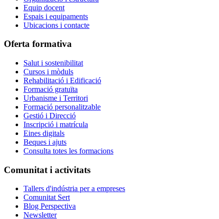
Equip docent
Espais i equipaments
Ubicacions i contacte
Oferta formativa
Salut i sostenibilitat
Cursos i mòduls
Rehabilitació i Edificació
Formació gratuïta
Urbanisme i Territori
Formació personalitzable
Gestió i Direcció
Inscripció i matrícula
Eines digitals
Beques i ajuts
Consulta totes les formacions
Comunitat i activitats
Tallers d'indústria per a empreses
Comunitat Sert
Blog Perspectiva
Newsletter