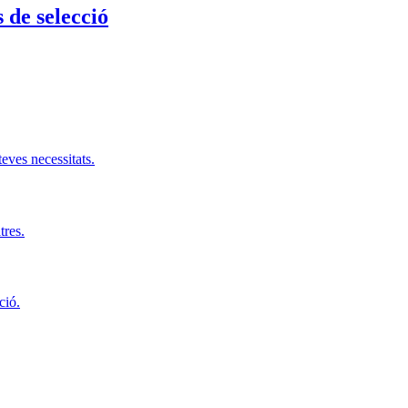
s de selecció
teves necessitats.
tres.
ció.