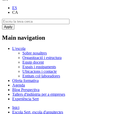
ES
CA
Main navigation
L'escola
Sobre nosaltres
Organització i estructura
Equip docent
Espais i equipaments
Ubicacions i contacte
Entitats col·laboradores
Oferta formativa
Agenda
Blog Perspectiva
Tallers d'indústria per a empreses
Experiència Sert
Inici
Escola Sert, escola d'arquitectes