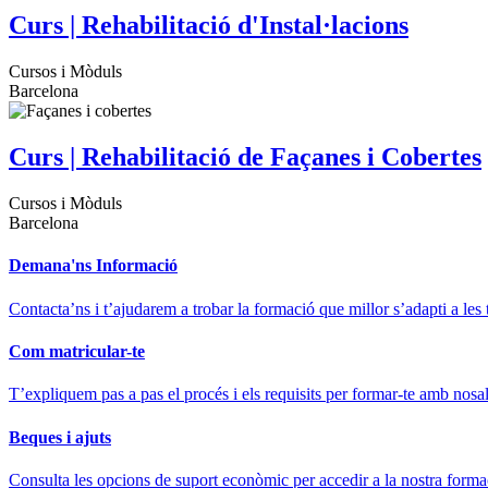
Curs | Rehabilitació d'Instal·lacions
Cursos i Mòduls
Barcelona
Curs | Rehabilitació de Façanes i Cobertes
Cursos i Mòduls
Barcelona
Demana'ns Informació
Contacta’ns i t’ajudarem a trobar la formació que millor s’adapti a les 
Com matricular-te
T’expliquem pas a pas el procés i els requisits per formar-te amb nosal
Beques i ajuts
Consulta les opcions de suport econòmic per accedir a la nostra forma