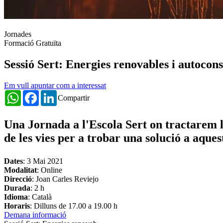
Jornades
Formació Gratuïta
Sessió Sert: Energies renovables i autoco
Em vull apuntar com a interessat
WhatsApp
Facebook
LinkedIn
Compartir
Una Jornada a l'Escola Sert on tractarem la
de les vies per a trobar una solució a aque
Dates
:
3 Mai 2021
Modalitat
: Online
Direcció
: Joan Carles Reviejo
Durada
: 2 h
Idioma
: Català
Horaris
: Dilluns de 17.00 a 19.00 h
Demana informació