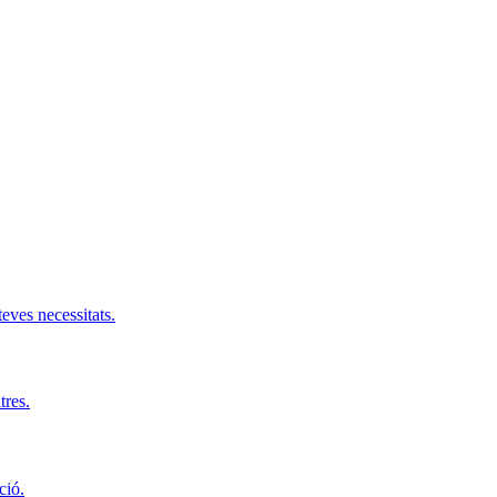
teves necessitats.
tres.
ció.