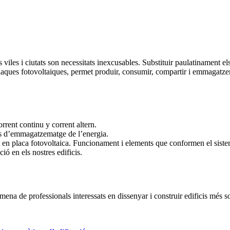
viles i ciutats son necessitats inexcusables. Substituir paulatinament els
plaques fotovoltaiques, permet produir, consumir, compartir i emmagatzem
rrent continu y corrent altern.
es d’emmagatzematge de l’energia.
t en placa fotovoltaica. Funcionament i elements que conformen el sist
ió en els nostres edificis.
 mena de professionals interessats en dissenyar i construir edificis més s