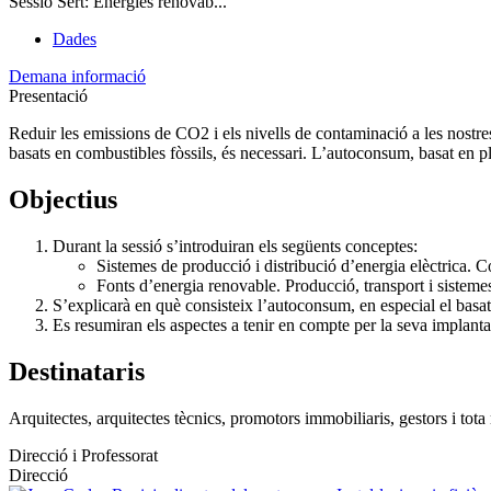
Sessió Sert: Energies renovab...
Dades
Demana informació
Presentació
Reduir les emissions de CO2 i els nivells de contaminació a les nostres 
basats en combustibles fòssils, és necessari. L’autoconsum, basat en 
Objectius
Durant la sessió s’introduiran els següents conceptes:
Sistemes de producció i distribució d’energia elèctrica. Co
Fonts d’energia renovable. Producció, transport i sistem
S’explicarà en què consisteix l’autoconsum, en especial el basa
Es resumiran els aspectes a tenir en compte per la seva implantac
Destinataris
Arquitectes, arquitectes tècnics, promotors immobiliaris, gestors i tota
Direcció i Professorat
Direcció