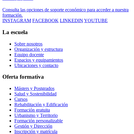
Consulta las opciones de soporte económico para acceder a nuestra
formación.
INSTAGRAM
FACEBOOK
LINKEDIN
YOUTUBE
La escuela
Sobre nosotros
Organización y estructura
Equipo docente
Espacios y equipamientos
Ubicaciones y contacto
Oferta formativa
Másters y Postgrados
Salud y Sostenibilidad
Cursos
Rehabilitación y Edificación
Formación gratuita
Urbanismo y Territorio
Formación personalizable
Gestión y Dirección
Inscripción y matrícula