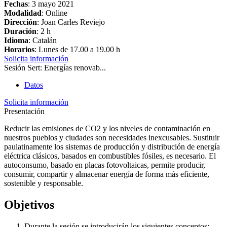
Fechas
:
3 mayo 2021
Modalidad
: Online
Dirección
: Joan Carles Reviejo
Duración
: 2 h
Idioma
: Catalán
Horarios
: Lunes de 17.00 a 19.00 h
Solicita información
Sesión Sert: Energías renovab...
Datos
Solicita información
Presentación
Reducir las emisiones de CO2 y los niveles de contaminación en
nuestros pueblos y ciudades son necesidades inexcusables. Sustituir
paulatinamente los sistemas de producción y distribución de energía
eléctrica clásicos, basados en combustibles fósiles, es necesario. El
autoconsumo, basado en placas fotovoltaicas, permite producir,
consumir, compartir y almacenar energía de forma más eficiente,
sostenible y responsable.
Objetivos
Durante la sesión se introducirán los siguientes conceptos: