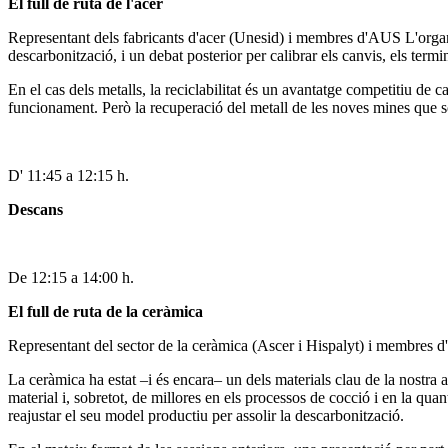
El full de ruta de l'acer
Representant dels fabricants d'acer (Unesid) i membres d'AUS L'organitz
descarbonització, i un debat posterior per calibrar els canvis, els termini
En el cas dels metalls, la reciclabilitat és un avantatge competitiu de c
funcionament. Però la recuperació del metall de les noves mines que són 
D' 11:45 a 12:15 h.
Descans
De 12:15 a 14:00 h.
El full de ruta de la ceràmica
Representant del sector de la ceràmica (Ascer i Hispalyt) i membres 
La ceràmica ha estat –i és encara– un dels materials clau de la nostra 
material i, sobretot, de millores en els processos de cocció i en la qua
reajustar el seu model productiu per assolir la descarbonització.