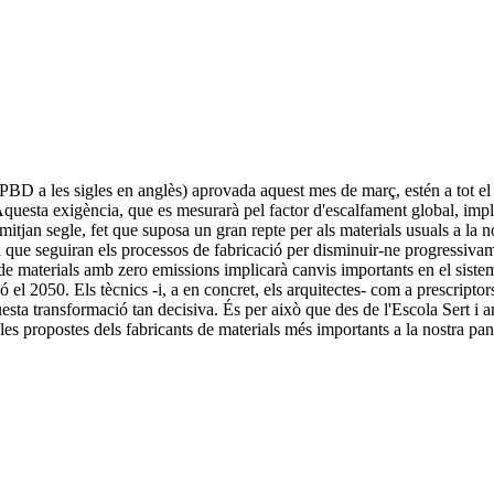
PBD a les sigles en anglès) aprovada aquest mes de març, estén a tot el c
Aquesta exigència, que es mesurarà pel factor d'escalfament global, impl
mitjan segle, fet que suposa un gran repte per als materials usuals a la n
a que seguiran els processos de fabricació per disminuir-ne progressivame
 materials amb zero emissions implicarà canvis importants en el sistema t
ó el 2050. Els tècnics -i, a en concret, els arquitectes- com a prescripto
aquesta transformació tan decisiva. És per això que des de l'Escola Sert 
m les propostes dels fabricants de materials més importants a la nostra pa