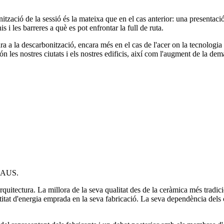
ació de la sessió és la mateixa que en el cas anterior: una presentació d
s i les barreres a què es pot enfrontar la full de ruta.
ara a la descarbonització, encara més en el cas de l'acer on la tecnologia d
les nostres ciutats i els nostres edificis, així com l'augment de la dema
d'AUS.
arquitectura. La millora de la seva qualitat des de la ceràmica més trad
ntitat d'energia emprada en la seva fabricació. La seva dependència dels 