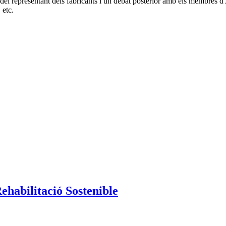
t del representant dels fabricants i un debat posterior amb els membres 
 etc.
Rehabilitació Sostenible