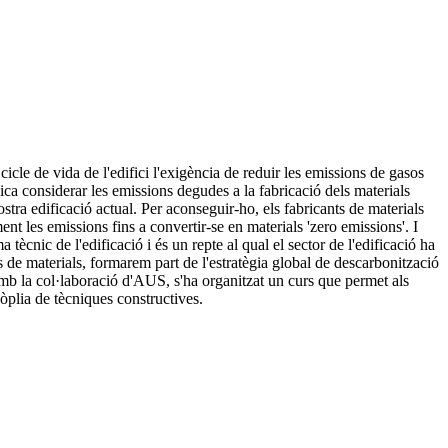
icle de vida de l'edifici l'exigència de reduir les emissions de gasos
ica considerar les emissions degudes a la fabricació dels materials
ostra edificació actual. Per aconseguir-ho, els fabricants de materials
nt les emissions fins a convertir-se en materials 'zero emissions'. I
ècnic de l'edificació i és un repte al qual el sector de l'edificació ha
rs de materials, formarem part de l'estratègia global de descarbonització
i amb la col·laboració d'AUS, s'ha organitzat un curs que permet als
nòplia de tècniques constructives.