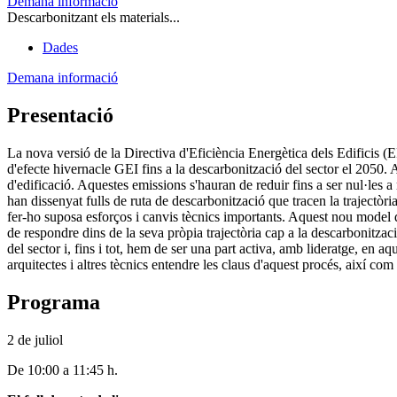
Demana informació
Descarbonitzant els materials...
Dades
Demana informació
Presentació
La nova versió de la Directiva d'Eficiència Energètica dels Edificis (E
d'efecte hivernacle GEI fins a la descarbonització del sector el 2050. 
d'edificació. Aquestes emissions s'hauran de reduir fins a ser nul·les a 
han dissenyat fulls de ruta de descarbonització que tracen la trajectòri
fer-ho suposa esforços i canvis tècnics importants. Aquest nou model de
de respondre dins de la seva pròpia trajectòria cap a la descarbonitzaci
del sector i, fins i tot, hem de ser una part activa, amb lideratge, en 
arquitectes i altres tècnics entendre les claus d'aquest procés, així co
Programa
2 de juliol
De 10:00 a 11:45 h.