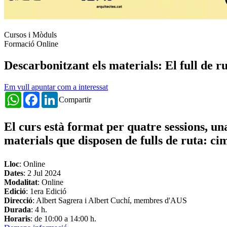
Cursos i Mòduls
Formació Online
Descarbonitzant els materials: El full de ru
Em vull apuntar com a interessat
WhatsApp
Facebook
LinkedIn
Compartir
El curs està format per quatre sessions, un
materials que disposen de fulls de ruta: ci
Lloc
: Online
Dates
:
2 Jul 2024
Modalitat
: Online
Edició
: 1era Edició
Direcció
: Albert Sagrera i Albert Cuchí, membres d'AUS
Durada
: 4 h.
Horaris
: de 10:00 a 14:00 h.