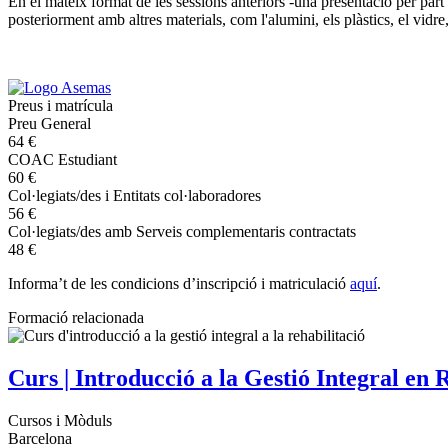
En el mateix format de les sessions anteriors -una presentació per par
posteriorment amb altres materials, com l'alumini, els plàstics, el vidre,
Preus i matrícula
Preu General
64 €
COAC Estudiant
60 €
Col·legiats/des i Entitats col·laboradores
56 €
Col·legiats/des amb Serveis complementaris contractats
48 €
Informa’t de les condicions d’inscripció i matriculació
aquí
.
Formació relacionada
Curs | Introducció a la Gestió Integral en 
Cursos i Mòduls
Barcelona