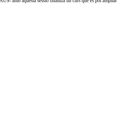
d'AUS- amb aquesta sessió finalitza un curs que es pot ampliar