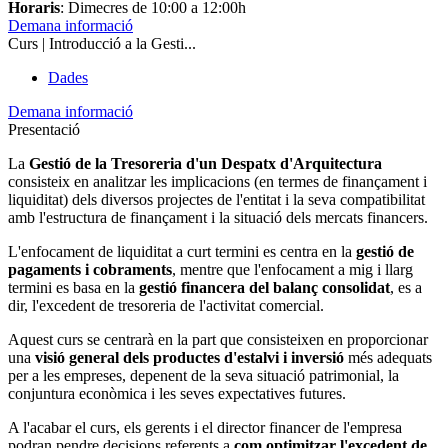
Horaris
: Dimecres de 10:00 a 12:00h
Demana informació
Curs | Introducció a la Gesti...
Dades
Demana informació
Presentació
La
Gestió de la Tresoreria d'un Despatx d'Arquitectura
consisteix en analitzar les implicacions (en termes de finançament i
liquiditat) dels diversos projectes de l'entitat i la seva compatibilitat
amb l'estructura de finançament i la situació dels mercats financers.
L'enfocament de liquiditat a curt termini es centra en la
gestió de
pagaments i cobraments
, mentre que l'enfocament a mig i llarg
termini es basa en la
gestió financera del balanç consolidat
, es a
dir, l'excedent de tresoreria de l'activitat comercial.
Aquest curs se centrarà en la part que consisteixen en proporcionar
una
visió general dels productes d'estalvi i inversió
més adequats
per a les empreses, depenent de la seva situació patrimonial, la
conjuntura econòmica i les seves expectatives futures.
A l'acabar el curs, els gerents i el director financer de l'empresa
podran pendre decisions referents a
com optimitzar l'excedent de