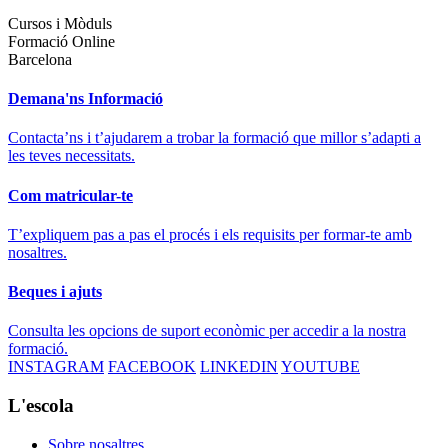
Cursos i Mòduls
Formació Online
Barcelona
Demana'ns Informació
Contacta’ns i t’ajudarem a trobar la formació que millor s’adapti a
les teves necessitats.
Com matricular-te
T’expliquem pas a pas el procés i els requisits per formar-te amb
nosaltres.
Beques i ajuts
Consulta les opcions de suport econòmic per accedir a la nostra
formació.
INSTAGRAM
FACEBOOK
LINKEDIN
YOUTUBE
L'escola
Sobre nosaltres