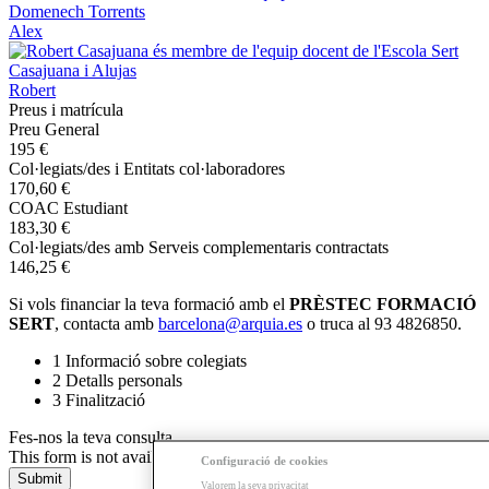
Domenech Torrents
Alex
Casajuana i Alujas
Robert
Preus i matrícula
Preu General
195 €
Col·legiats/des i Entitats col·laboradores
170,60 €
COAC Estudiant
183,30 €
Col·legiats/des amb Serveis complementaris contractats
146,25 €
Si vols financiar la teva formació amb el
PRÈSTEC FORMACIÓ
SERT
, contacta amb
barcelona@arquia.es
o truca al 93 4826850.
1
Informació sobre colegiats
2
Detalls personals
3
Finalització
Fes-nos la teva consulta
This form is not available
Configuració de cookies
Valorem la seva privacitat