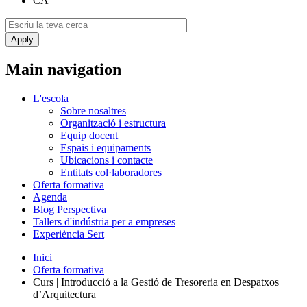
CA
Main navigation
L'escola
Sobre nosaltres
Organització i estructura
Equip docent
Espais i equipaments
Ubicacions i contacte
Entitats col·laboradores
Oferta formativa
Agenda
Blog Perspectiva
Tallers d'indústria per a empreses
Experiència Sert
Inici
Oferta formativa
Curs | Introducció a la Gestió de Tresoreria en Despatxos
d’Arquitectura