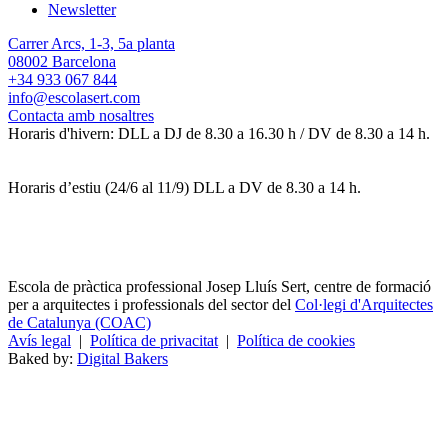
Newsletter
Carrer Arcs, 1-3, 5a planta
08002 Barcelona
+34 933 067 844
info@escolasert.com
Contacta amb nosaltres
Horaris d'hivern: DLL a DJ de 8.30 a 16.30 h / DV de 8.30 a 14 h.
Horaris d’estiu (24/6 al 11/9) DLL a DV de 8.30 a 14 h.
Escola de pràctica professional Josep Lluís Sert, centre de formació
per a arquitectes i professionals del sector del
Col·legi d'Arquitectes
de Catalunya (COAC)
Avís legal
|
Política de privacitat
|
Política de cookies
Baked by:
Digital Bakers