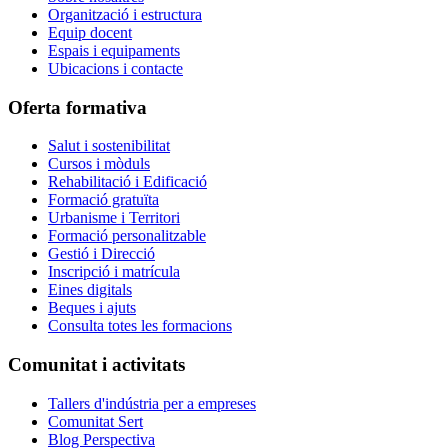
Organització i estructura
Equip docent
Espais i equipaments
Ubicacions i contacte
Oferta formativa
Salut i sostenibilitat
Cursos i mòduls
Rehabilitació i Edificació
Formació gratuïta
Urbanisme i Territori
Formació personalitzable
Gestió i Direcció
Inscripció i matrícula
Eines digitals
Beques i ajuts
Consulta totes les formacions
Comunitat i activitats
Tallers d'indústria per a empreses
Comunitat Sert
Blog Perspectiva