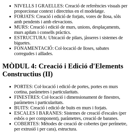
NIVELLS I GRAELLES: Creació de referències visuals per
proporcionar context i directrius en el modelatge.
FORJATS: Creació i edició de forjats, vores de llosa, sòls
amb pendents i amb elevacions.
MURS: Creació i edició de murs, unions, desplaçaments,
murs apilats i consells pràctics.
ESTRUCTURA: Ubicació de pilars, jàsseres i sistemes de
biguetes.
FONAMENTACIÓ: Col·locació de lloses, sabates
corregudes i aïllades.
MÒDUL 4: Creació i Edició d'Elements
Constructius (II)
PORTES: Col·locació i edició de portes, portes en murs
cortina, paràmetres i particularitats.
FINESTRES: Col·locació i dimensionament de finestres,
paràmetres i particularitats.
BUITS: Creació i edició de buits en murs i forjats.
ESCALES I BARANES: Sistemes de creació d'escales (per
esbós o per component), paràmetres, creació de baranes.
COBERTES: Mètodes de creació de cobertes (per perímetre,
per extrusió i per cara), estructura.