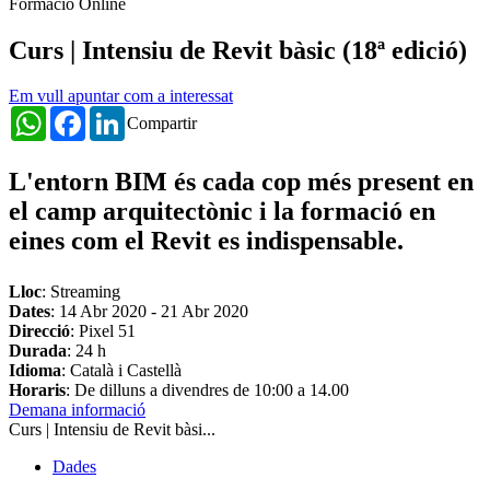
Formació Online
Curs | Intensiu de Revit bàsic (18ª edició)
Em vull apuntar com a interessat
WhatsApp
Facebook
LinkedIn
Compartir
L'
entorn BIM
és cada cop més present en
el camp arquitectònic i la formació en
eines com el Revit es indispensable.
Lloc
: Streaming
Dates
:
14 Abr 2020
-
21 Abr 2020
Direcció
: Pixel 51
Durada
: 24 h
Idioma
: Català i Castellà
Horaris
: De dilluns a divendres de 10:00 a 14.00
Demana informació
Curs | Intensiu de Revit bàsi...
Dades