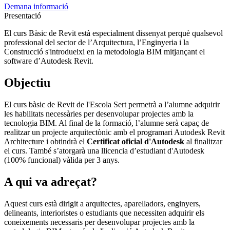
Demana informació
Presentació
El curs Bàsic de Revit està especialment dissenyat perquè qualsevol
professional del sector de l’Arquitectura, l’Enginyeria i la
Construcció s'introdueixi en la metodologia BIM mitjançant el
software d’Autodesk Revit.
Objectiu
El curs bàsic de Revit de l'Escola Sert permetrà a l’alumne adquirir
les habilitats necessàries per desenvolupar projectes amb la
tecnologia BIM. Al final de la formació, l’alumne serà capaç de
realitzar un projecte arquitectònic amb el programari Autodesk Revit
Architecture i obtindrà el
Certificat oficial d'Autodesk
al finalitzar
el curs. També s’atorgarà una llicencia d’estudiant d'Autodesk
(100% funcional) vàlida per 3 anys.
A qui va adreçat?
Aquest curs està dirigit a arquitectes, aparelladors, enginyers,
delineants, interioristes o estudiants que necessiten adquirir els
coneixements necessaris per desenvolupar projectes amb la