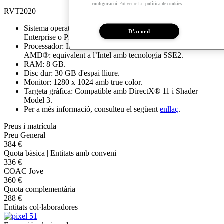
configuració
. Pot veure la
política de cookies
RVT2020
Sistema operatiu: Microsoft® Windows® 10 de 64 bits
D'acord
Enterprise o Pro.
Processador: Intel®: Xeon® o i-Series d’un o diferents nuclis.
AMD®: equivalent a l’Intel amb tecnologia SSE2.
RAM: 8 GB.
Disc dur: 30 GB d'espai lliure.
Monitor: 1280 x 1024 amb true color.
Targeta gràfica: Compatible amb DirectX® 11 i Shader
Model 3.
Per a més informació, consulteu el següent
enllaç
.
Preus i matrícula
Preu General
384 €
Quota bàsica | Entitats amb conveni
336 €
COAC Jove
360 €
Quota complementària
288 €
Entitats col·laboradores