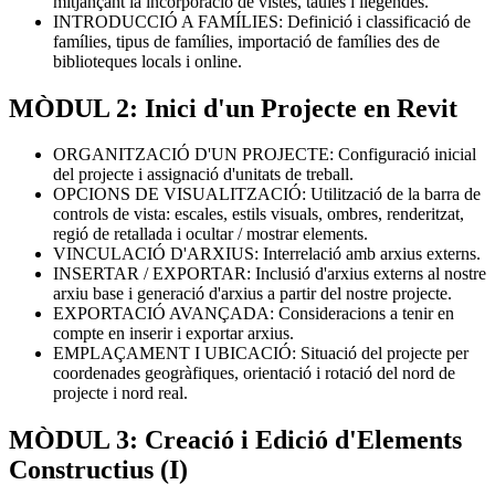
mitjançant la incorporació de vistes, taules i llegendes.
INTRODUCCIÓ A FAMÍLIES: Definició i classificació de
famílies, tipus de famílies, importació de famílies des de
biblioteques locals i online.
MÒDUL 2: Inici d'un Projecte en Revit
ORGANITZACIÓ D'UN PROJECTE: Configuració inicial
del projecte i assignació d'unitats de treball.
OPCIONS DE VISUALITZACIÓ: Utilització de la barra de
controls de vista: escales, estils visuals, ombres, renderitzat,
regió de retallada i ocultar / mostrar elements.
VINCULACIÓ D'ARXIUS: Interrelació amb arxius externs.
INSERTAR / EXPORTAR: Inclusió d'arxius externs al nostre
arxiu base i generació d'arxius a partir del nostre projecte.
EXPORTACIÓ AVANÇADA: Consideracions a tenir en
compte en inserir i exportar arxius.
EMPLAÇAMENT I UBICACIÓ: Situació del projecte per
coordenades geogràfiques, orientació i rotació del nord de
projecte i nord real.
MÒDUL 3: Creació i Edició d'Elements
Constructius (I)