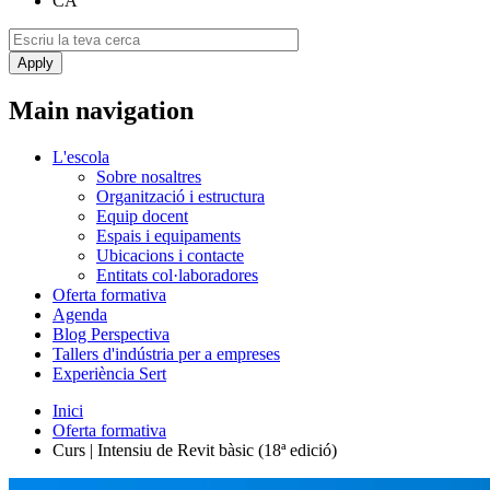
CA
Main navigation
L'escola
Sobre nosaltres
Organització i estructura
Equip docent
Espais i equipaments
Ubicacions i contacte
Entitats col·laboradores
Oferta formativa
Agenda
Blog Perspectiva
Tallers d'indústria per a empreses
Experiència Sert
Inici
Oferta formativa
Curs | Intensiu de Revit bàsic (18ª edició)