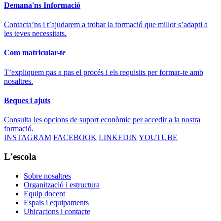
Demana'ns Informació
Contacta’ns i t’ajudarem a trobar la formació que millor s’adapti a
les teves necessitats.
Com matricular-te
T’expliquem pas a pas el procés i els requisits per formar-te amb
nosaltres.
Beques i ajuts
Consulta les opcions de suport econòmic per accedir a la nostra
formació.
INSTAGRAM
FACEBOOK
LINKEDIN
YOUTUBE
L'escola
Sobre nosaltres
Organització i estructura
Equip docent
Espais i equipaments
Ubicacions i contacte