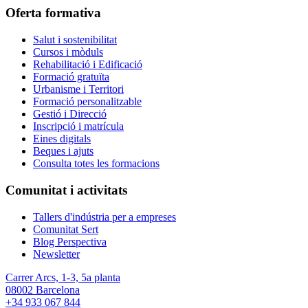
Oferta formativa
Salut i sostenibilitat
Cursos i mòduls
Rehabilitació i Edificació
Formació gratuïta
Urbanisme i Territori
Formació personalitzable
Gestió i Direcció
Inscripció i matrícula
Eines digitals
Beques i ajuts
Consulta totes les formacions
Comunitat i activitats
Tallers d'indústria per a empreses
Comunitat Sert
Blog Perspectiva
Newsletter
Carrer Arcs, 1-3, 5a planta
08002 Barcelona
+34 933 067 844