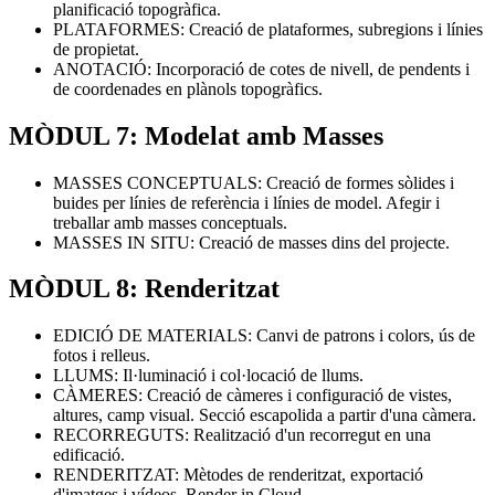
planificació topogràfica.
PLATAFORMES: Creació de plataformes, subregions i línies
de propietat.
ANOTACIÓ: Incorporació de cotes de nivell, de pendents i
de coordenades en plànols topogràfics.
MÒDUL 7: Modelat amb Masses
MASSES CONCEPTUALS: Creació de formes sòlides i
buides per línies de referència i línies de model. Afegir i
treballar amb masses conceptuals.
MASSES IN SITU: Creació de masses dins del projecte.
MÒDUL 8: Renderitzat
EDICIÓ DE MATERIALS: Canvi de patrons i colors, ús de
fotos i relleus.
LLUMS: Il·luminació i col·locació de llums.
CÀMERES: Creació de càmeres i configuració de vistes,
altures, camp visual. Secció escapolida a partir d'una càmera.
RECORREGUTS: Realització d'un recorregut en una
edificació.
RENDERITZAT: Mètodes de renderitzat, exportació
d'imatges i vídeos. Render in Cloud.