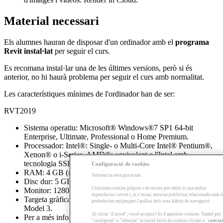
Material necessari
Els alumnes hauran de disposar d'un ordinador amb el
programa
Revit instal·lat
per seguir el curs.
Es recomana instal·lar una de les últimes versions, però si és
anterior, no hi haurà problema per seguir el curs amb normalitat.
Les característiques mínimes de l'ordinador han de ser:
RVT2019
Sistema operatiu: Microsoft® Windows®7 SP1 64-bit
Enterprise, Ultimate, Professional o Home Premium.
Processador: Intel®: Single- o Multi-Core Intel® Pentium®,
Xenon® o i-Series. AMD®: equivalent a l'Intel amb
tecnologia SSE2.
Configuració de cookies
RAM: 4 GB (recomanables 8 GB).
Valorem la seva privacitat
Disc dur: 5 GB d'espai lliure.
Utilitzem cookies pròpies i de tercers per oferir-li una millor
Monitor: 1280 x 1024 amb true color.
experiència i servei i, si s’escau, mostrar publicitat relacionada amb l
Targeta gràfica: Compatible amb DirectX® 11 i Shader
preferències mitjançant l'anàlisi dels seus hàbits de navegació.
Model 3.
Al clicar "d'acord", vostè accepta l'ús d'aquestes cookies. També pot
Per a més informació, consulteu el següent
enllaç
.
"configurar" o "rebutjar" la instal·lació de cookies clicant a
canvia