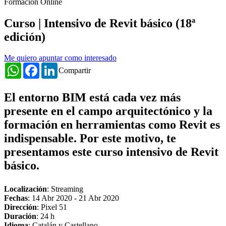
Formación Online
Curso | Intensivo de Revit básico (18ª
edición)
Me quiero apuntar como interesado
WhatsApp
Facebook
LinkedIn
Compartir
El
entorno BIM
está cada vez más
presente en el campo arquitectónico y la
formación en herramientas como Revit es
indispensable. Por este motivo, te
presentamos este curso intensivo de Revit
básico.
Localización
: Streaming
Fechas
:
14 Abr 2020
-
21 Abr 2020
Dirección
: Pixel 51
Duración
: 24 h
Idioma
: Catalán y Castellano