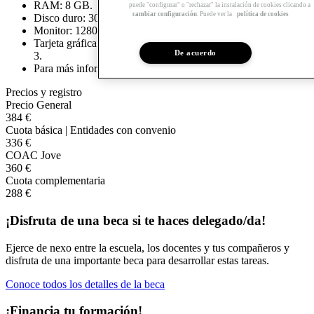
RAM: 8 GB.
puede "configurar" o "rechazar" la instalación de cookies clicando a
cambiar configuración
. Puede ver la
política de cookies
Disco duro: 30 GB de espacio libre.
Monitor: 1280 x 1024 con true color.
Tarjeta gráfica: Compatible con DirectX® 11 y Shader Model
De acuerdo
3.
Para más información, consultar el siguiente
enlace
.
Precios y registro
Precio General
384 €
Cuota básica | Entidades con convenio
336 €
COAC Jove
360 €
Cuota complementaria
288 €
¡Disfruta de una beca si te haces delegado/da!
Ejerce de nexo entre la escuela, los docentes y tus compañeros y
disfruta de una importante beca para desarrollar estas tareas.
Conoce todos los detalles de la beca
¡Financia tu formación!