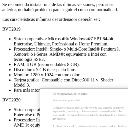
Se recomienda instalar una de las últimas versiones, pero si es
anterior, no habrá problema para seguir el curso con normalidad.
Las características mínimas del ordenador deberán ser:
RVT2019
Sistema operativo: Microsoft® Windows®7 SP1 64-bit
Enterprise, Ultimate, Professional o Home Premium.
Procesador: Intel®: Single- o Multi-Core Intel® Pentium®,
Xenon® o i-Series. AMD®: equivalente a Intel con
tecnología SSE2.
RAM: 4 GB (recomendables 8 GB).
Disco duro: 5 GB de espacio libre.
Monitor: 1280 x 1024 con true color.
Tarjeta gráfica: Compatible con DirectX® 11 y Shader
Model 3.
Para más información, consultar el siguiente
enlace
.
Configuración de cookies
RVT2020
Valoramos su privacidad
Utilizamos cookies propias y de terceros para ofrecerle una mejor
Sistema operativo: Microsoft® Windows® 10 de 64 bits
experiencia y servicio y, si fuese necesario, mostrarle publicidad
Enterprise o Pro.
relacionada con sus preferencias mediante el análisis de sus hábitos 
navegación.
Procesador: Intel®: Xeon® o i-Series de uno o varios.
AMD®: equivalente a Intel con tecnología SSE2.
Al clicar "de acuerdo", usted acepta el uso de estas cookies. También