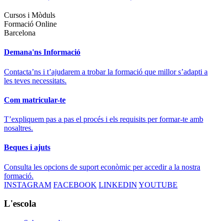
Cursos i Mòduls
Formació Online
Barcelona
Demana'ns Informació
Contacta’ns i t’ajudarem a trobar la formació que millor s’adapti a
les teves necessitats.
Com matricular-te
T’expliquem pas a pas el procés i els requisits per formar-te amb
nosaltres.
Beques i ajuts
Consulta les opcions de suport econòmic per accedir a la nostra
formació.
INSTAGRAM
FACEBOOK
LINKEDIN
YOUTUBE
L'escola