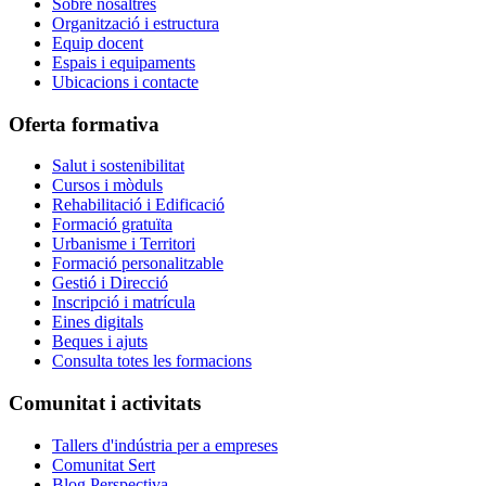
Sobre nosaltres
Organització i estructura
Equip docent
Espais i equipaments
Ubicacions i contacte
Oferta formativa
Salut i sostenibilitat
Cursos i mòduls
Rehabilitació i Edificació
Formació gratuïta
Urbanisme i Territori
Formació personalitzable
Gestió i Direcció
Inscripció i matrícula
Eines digitals
Beques i ajuts
Consulta totes les formacions
Comunitat i activitats
Tallers d'indústria per a empreses
Comunitat Sert
Blog Perspectiva