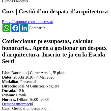
Cursos i Mòduls
Curs | Gestió d’un despatx d’arquitectura
Em vull apuntar com a interessat
WhatsApp
Facebook
LinkedIn
Compartir
Confeccionar pressupostos, calcular
honoraris... Aprèn a gestionar un despatx
d'arquitectura. Inscriu-te ja en la Escola
Sert!
Lloc
: Barcelona | Carrer Arcs 1, 5ª planta
Dates
:
20 Abr 2020
-
4 Mai 2020
Modalitat
: Presencial
Direcció
: Jose M Gutierrez Noguera
Durada
: 12 h
Idioma
: Català
Horaris
: Dilluns 16:00 -20:00
Demana informació
Curs | Gestió d’un despatx d’...