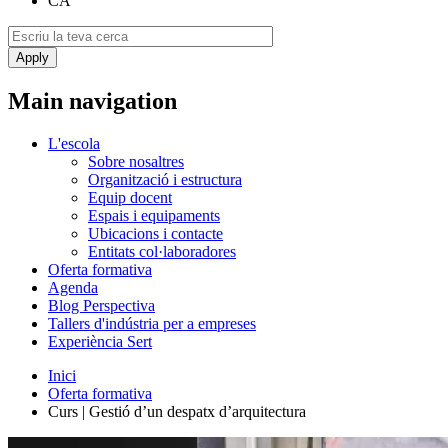
CA
Main navigation
L'escola
Sobre nosaltres
Organització i estructura
Equip docent
Espais i equipaments
Ubicacions i contacte
Entitats col·laboradores
Oferta formativa
Agenda
Blog Perspectiva
Tallers d'indústria per a empreses
Experiència Sert
Inici
Oferta formativa
Curs | Gestió d’un despatx d’arquitectura