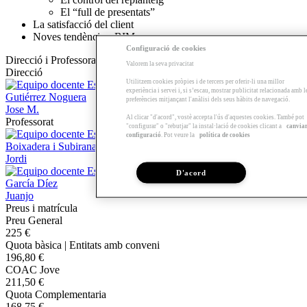
El “full de presentats”
La satisfacció del client
Noves tendències: BIM
Configuració de cookies
Direcció i Professorat
Valorem la seva privacitat
Direcció
Utilitzem cookies pròpies i de tercers per oferir-li una millor
experiència i servei i, si s’escau, mostrar publicitat relacionada amb l
Gutiérrez Noguera
preferències mitjançant l'anàlisi dels seus hàbits de navegació.
Jose M.
Al clicar "d'acord", vostè accepta l'ús d'aquestes cookies. També pot
Professorat
"configurar" o "rebutjar" la instal·lació de cookies clicant a
canvia
configuració
. Pot veure la
política de cookies
Boixadera i Subirana
Jordi
D'acord
García Díez
Juanjo
Preus i matrícula
Preu General
225 €
Quota bàsica | Entitats amb conveni
196,80 €
COAC Jove
211,50 €
Quota Complementaria
168,75 €