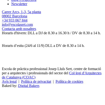
Newsletter
Carrer Arcs, 1-3, 5a planta
08002 Barcelona
+34 933 067 844
info@escolasert.com
Contacta amb nosaltres
Horaris d'hivern: DLL a DJ de 8.30 a 16.30 h / DV de 8.30 a 14 h.
Horaris d’estiu (24/6 al 11/9) DLL a DV de 8.30 a 14 h.
Escola de pràctica professional Josep Lluís Sert, centre de formació
per a arquitectes i professionals del sector del
Col·legi d'Arquitectes
de Catalunya (COAC)
Avís legal
|
Política de privacitat
|
Política de cookies
Baked by:
Digital Bakers