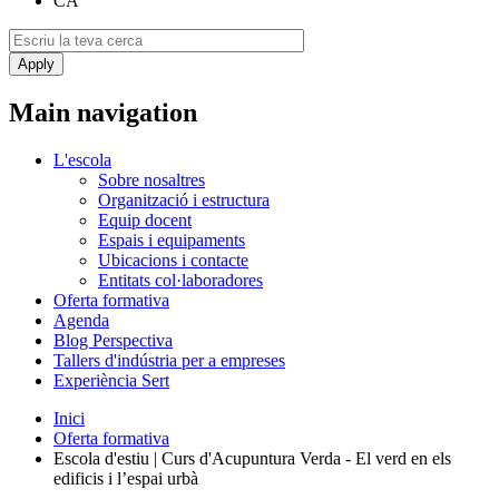
CA
Main navigation
L'escola
Sobre nosaltres
Organització i estructura
Equip docent
Espais i equipaments
Ubicacions i contacte
Entitats col·laboradores
Oferta formativa
Agenda
Blog Perspectiva
Tallers d'indústria per a empreses
Experiència Sert
Inici
Oferta formativa
Escola d'estiu | Curs d'Acupuntura Verda - El verd en els
edificis i l’espai urbà