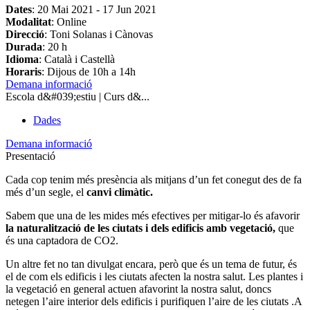
Dates
:
20 Mai 2021
-
17 Jun 2021
Modalitat
: Online
Direcció
: Toni Solanas i Cànovas
Durada
: 20 h
Idioma
: Català i Castellà
Horaris
: Dijous de 10h a 14h
Demana informació
Escola d&#039;estiu | Curs d&...
Dades
Demana informació
Presentació
Cada cop tenim més presència als mitjans d’un fet conegut des de fa
més d’un segle, el
canvi climàtic.
Sabem que una de les mides més efectives per mitigar-lo és afavorir
la naturalització de les ciutats i dels edificis amb vegetació,
que
és una captadora de CO2.
Un altre fet no tan divulgat encara, però que és un tema de futur, és
el de com els edificis i les ciutats afecten la nostra salut. Les plantes i
la vegetació en general actuen afavorint la nostra salut, doncs
netegen l’aire interior dels edificis i purifiquen l’aire de les ciutats .A