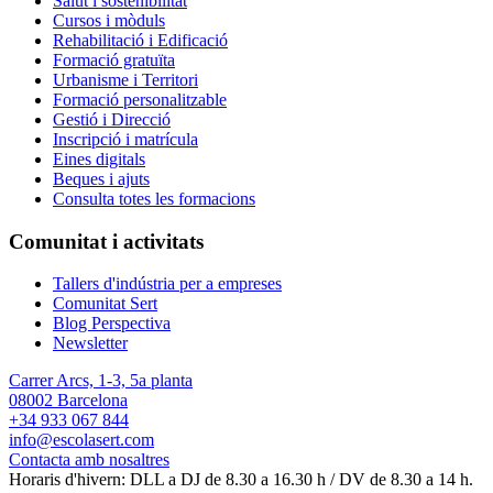
Salut i sostenibilitat
Cursos i mòduls
Rehabilitació i Edificació
Formació gratuïta
Urbanisme i Territori
Formació personalitzable
Gestió i Direcció
Inscripció i matrícula
Eines digitals
Beques i ajuts
Consulta totes les formacions
Comunitat i activitats
Tallers d'indústria per a empreses
Comunitat Sert
Blog Perspectiva
Newsletter
Carrer Arcs, 1-3, 5a planta
08002 Barcelona
+34 933 067 844
info@escolasert.com
Contacta amb nosaltres
Horaris d'hivern: DLL a DJ de 8.30 a 16.30 h / DV de 8.30 a 14 h.