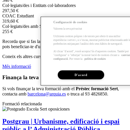
340 €
Col·legiats/des i Entitats col·laboradores
297,50 €
COAC Estudiant
319,60 €
Configuració de cookies
Col·legiats/des amb Serveis complementaris contractats
Valorem la seva privacitat
255 €
Utilitzem cookies pròpies i de tercers per oferir-li una millor
experiència i servei i, si s’escau, mostrar publicitat relacionada amb l
Recorda que si fas la teva matrícula abans del 31 de maig (inclòs),
preferències mitjançant l'anàlisi dels seus hàbits de navegació.
pots beneficiar-te d'un 15% de descompte.
Al clicar "d'acord", vostè accepta l'ús d'aquestes cookies. També pot
"configurar" o "rebutjar" la instal·lació de cookies clicant a
canvia
Coneix els altres cursos de l'Escola d'Estiu.
configuració
. Pot veure la
política de cookies
Més informació
D'acord
Finança la teva formació!
Si vols finançar la teva formació amb el
Préstec formació Sert
,
contacta amb
barcelona@arquia.es
o truca al 93 4826850.
Formació relacionada
Postgrau | Urbanisme, edificació i espai
públic a l’ Administració Pública.