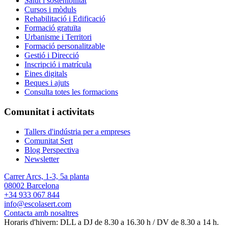
Salut i sostenibilitat
Cursos i mòduls
Rehabilitació i Edificació
Formació gratuïta
Urbanisme i Territori
Formació personalitzable
Gestió i Direcció
Inscripció i matrícula
Eines digitals
Beques i ajuts
Consulta totes les formacions
Comunitat i activitats
Tallers d'indústria per a empreses
Comunitat Sert
Blog Perspectiva
Newsletter
Carrer Arcs, 1-3, 5a planta
08002 Barcelona
+34 933 067 844
info@escolasert.com
Contacta amb nosaltres
Horaris d'hivern: DLL a DJ de 8.30 a 16.30 h / DV de 8.30 a 14 h.