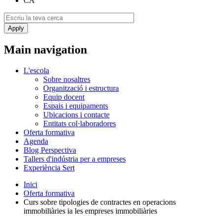
CA
Main navigation
L'escola
Sobre nosaltres
Organització i estructura
Equip docent
Espais i equipaments
Ubicacions i contacte
Entitats col·laboradores
Oferta formativa
Agenda
Blog Perspectiva
Tallers d'indústria per a empreses
Experiència Sert
Inici
Oferta formativa
Curs sobre tipologies de contractes en operacions
immobiliàries ia les empreses immobiliàries