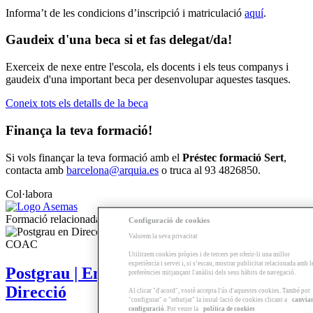
Informa’t de les condicions d’inscripció i matriculació
aquí
.
Gaudeix d'una beca si et fas delegat/da!
Exerceix de nexe entre l'escola, els docents i els teus companys i
gaudeix d'una important beca per desenvolupar aquestes tasques.
Coneix tots els detalls de la beca
Finança la teva formació!
Si vols finançar la teva formació amb el
Préstec formació Sert
,
contacta amb
barcelona@arquia.es
o truca al 93 4826850.
Col·labora
Formació relacionada
Configuració de cookies
Valorem la seva privacitat
Utilitzem cookies pròpies i de tercers per oferir-li una millor
experiència i servei i, si s’escau, mostrar publicitat relacionada amb l
Postgrau | Empreses immobiliàries.
preferències mitjançant l'anàlisi dels seus hàbits de navegació.
Direcció
Al clicar "d'acord", vostè accepta l'ús d'aquestes cookies. També pot
"configurar" o "rebutjar" la instal·lació de cookies clicant a
canvia
configuració
. Pot veure la
política de cookies