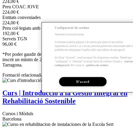
224,00 €
Preu COAC JOVE
224,00 €
Entitats conveniades
224,00 €
Configuració de cookies
Preu col·legiats amb tram complementari
192,00 €
Valorem la seva privacitat
Serveis TGN
Utilitzem cookies pròpies i de tercers per oferir-li una millor
96,00 €
experiència i servei i, si s’escau, mostrar publicitat relacionada amb l
preferències mitjançant l'anàlisi dels seus hàbits de navegació.
*Per poder gaudir del descompte dels Serveis TGN s'ha d'estar
Al clicar "d'acord", vostè accepta l'ús d'aquestes cookies. També pot
inscrit un mínim de 2 anys als serveis de la Demarcació de
"configurar" o "rebutjar" la instal·lació de cookies clicant a
canvia
Tarragona.
configuració
. Pot veure la
política de cookies
Formació relacionada
D'acord
Curs | Introducció a la Gestió Integral en
Rehabilitació Sostenible
Cursos i Mòduls
Barcelona