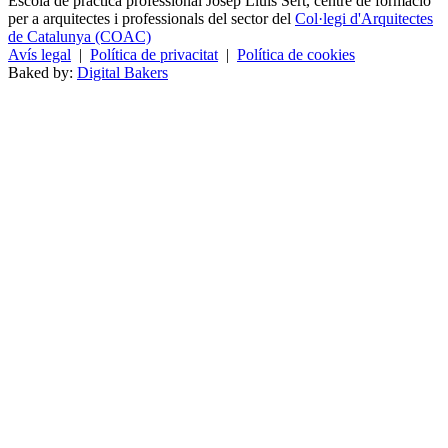
Escola de pràctica professional Josep Lluís Sert, centre de formació
per a arquitectes i professionals del sector del
Col·legi d'Arquitectes
de Catalunya (COAC)
Avís legal
|
Política de privacitat
|
Política de cookies
Baked by:
Digital Bakers