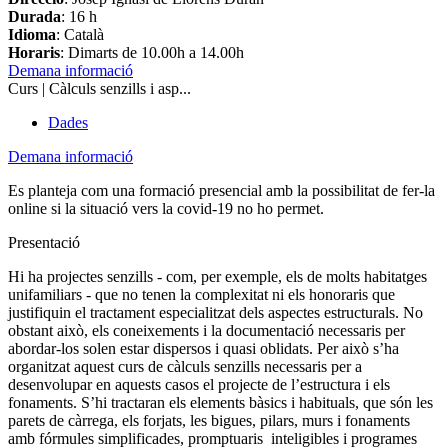
Durada
: 16 h
Idioma
: Català
Horaris
: Dimarts de 10.00h a 14.00h
Demana informació
Curs | Càlculs senzills i asp...
Dades
Demana informació
Es planteja com una formació presencial amb la possibilitat de fer-la
online si la situació vers la covid-19 no ho permet.
Presentació
Hi ha projectes senzills - com, per exemple, els de molts habitatges
unifamiliars - que no tenen la complexitat ni els honoraris que
justifiquin el tractament especialitzat dels aspectes estructurals. No
obstant això, els coneixements i la documentació necessaris per
abordar-los solen estar dispersos i quasi oblidats. Per això s’ha
organitzat aquest curs de càlculs senzills necessaris per a
desenvolupar en aquests casos el projecte de l’estructura i els
fonaments. S’hi tractaran els elements bàsics i habituals, que són les
parets de càrrega, els forjats, les bigues, pilars, murs i fonaments
amb fórmules simplificades, promptuaris inteligibles i programes