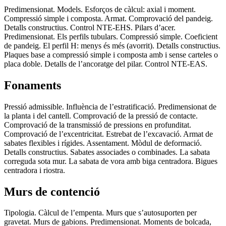
Predimensionat. Models. Esforços de càlcul: axial i moment.
Compressió simple i composta. Armat. Comprovació del pandeig.
Detalls constructius. Control NTE-EHS. Pilars d’acer.
Predimensionat. Els perfils tubulars. Compressió simple. Coeficient
de pandeig. El perfil H: menys és més (avorrit). Detalls constructius.
Plaques base a compressió simple i composta amb i sense carteles o
placa doble. Detalls de l’ancoratge del pilar. Control NTE-EAS.
Fonaments
Pressió admissible. Influència de l’estratificació. Predimensionat de
la planta i del cantell. Comprovació de la pressió de contacte.
Comprovació de la transmissió de pressions en profunditat.
Comprovació de l’excentricitat. Estrebat de l’excavació. Armat de
sabates flexibles i rígides. Assentament. Mòdul de deformació.
Detalls constructius. Sabates associades o combinades. La sabata
correguda sota mur. La sabata de vora amb biga centradora. Bigues
centradora i riostra.
Murs de contenció
Tipologia. Càlcul de l’empenta. Murs que s’autosuporten per
gravetat. Murs de gabions. Predimensionat. Moments de bolcada,