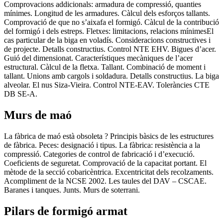
Comprovacions addicionals: armadura de compressió, quanties
mínimes. Longitud de les armadures. Càlcul dels esforços tallants.
Comprovació de que no s’aixafa el formigó. Càlcul de la contribució
del formigó i dels estreps. Fletxes: limitacions, relacions mínimesEl
cas particular de la biga en voladís. Consideracions constructives i
de projecte. Detalls constructius. Control NTE EHV. Bigues d’acer.
Guió del dimensionat. Característiques mecàniques de l’acer
estructural. Càlcul de la fletxa. Tallant. Combinació de moment i
tallant. Unions amb cargols i soldadura. Detalls constructius. La biga
alveolar. El nus Siza-Vieira. Control NTE-EAV. Toleràncies CTE
DB SE-A.
Murs de maó
La fàbrica de maó està obsoleta ? Principis bàsics de les estructures
de fàbrica. Peces: designació i tipus. La fàbrica: resistència a la
compressió. Categories de control de fabricació i d’execució.
Coeficients de seguretat. Comprovació de la capacitat portant. El
mètode de la secció cobaricèntrica. Excentricitat dels recolzaments.
Acompliment de la NCSE 2002. Les taules del DAV – CSCAE.
Baranes i tanques. Junts. Murs de soterrani.
Pilars de formigó armat