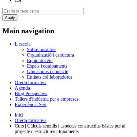
CA
Main navigation
L'escola
Sobre nosaltres
Organització i estructura
Equip docent
Espais i equipaments
Ubicacions i contacte
Entitats col·laboradores
Oferta formativa
Agenda
Blog Perspectiva
Tallers d'indústria per a empreses
Experiència Sert
Inici
Oferta formativa
Curs | Càlculs senzills i aspectes constructius bàsics per al
projecte d'estructures i fonaments