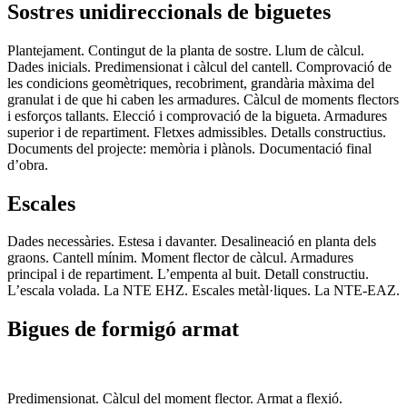
Sostres unidireccionals de biguetes
Plantejament. Contingut de la planta de sostre. Llum de càlcul.
Dades inicials. Predimensionat i càlcul del cantell. Comprovació de
les condicions geomètriques, recobriment, grandària màxima del
granulat i de que hi caben les armadures. Càlcul de moments flectors
i esforços tallants. Elecció i comprovació de la bigueta. Armadures
superior i de repartiment. Fletxes admissibles. Detalls constructius.
Documents del projecte: memòria i plànols. Documentació final
d’obra.
Escales
Dades necessàries. Estesa i davanter. Desalineació en planta dels
graons. Cantell mínim. Moment flector de càlcul. Armadures
principal i de repartiment. L’empenta al buit. Detall constructiu.
L’escala volada. La NTE EHZ. Escales metàl·liques. La NTE-EAZ.
Bigues de formigó armat
Predimensionat. Càlcul del moment flector. Armat a flexió.