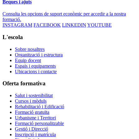
Beques i ajuts
Consulta les opcions de suport econòmic per accedir a la nostra
formació.
INSTAGRAM
FACEBOOK
LINKEDIN
YOUTUBE
L'escola
Sobre nosaltres
Organització i estructura
Equip docent
Espais i equipaments
Ubicacions i contacte
Oferta formativa
Salut i sostenibilitat
Cursos i mòduls
Rehabilitació i Edificació
Formació gratuïta
Urbanisme i Territori
Formació personalitzable
Gestió i Direcció
Inscripció i matrícula