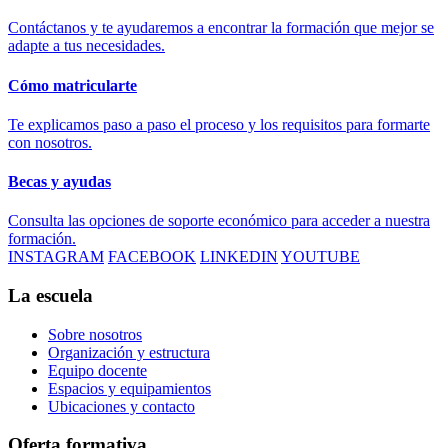
Contáctanos y te ayudaremos a encontrar la formación que mejor se
adapte a tus necesidades.
Cómo matricularte
Te explicamos paso a paso el proceso y los requisitos para formarte
con nosotros.
Becas y ayudas
Consulta las opciones de soporte económico para acceder a nuestra
formación.
INSTAGRAM
FACEBOOK
LINKEDIN
YOUTUBE
La escuela
Sobre nosotros
Organización y estructura
Equipo docente
Espacios y equipamientos
Ubicaciones y contacto
Oferta formativa