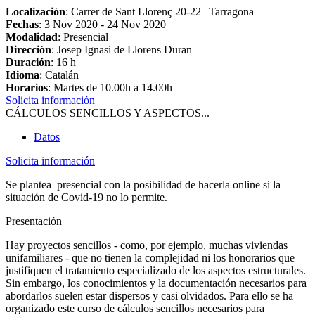
Localización
: Carrer de Sant Llorenç 20-22 | Tarragona
Fechas
:
3 Nov 2020
-
24 Nov 2020
Modalidad
: Presencial
Dirección
: Josep Ignasi de Llorens Duran
Duración
: 16 h
Idioma
: Catalán
Horarios
: Martes de 10.00h a 14.00h
Solicita información
CÁLCULOS SENCILLOS Y ASPECTOS...
Datos
Solicita información
Se plantea presencial con la posibilidad de hacerla online si la
situación de Covid-19 no lo permite.
Presentación
Hay proyectos sencillos - como, por ejemplo, muchas viviendas
unifamiliares - que no tienen la complejidad ni los honorarios que
justifiquen el tratamiento especializado de los aspectos estructurales.
Sin embargo, los conocimientos y la documentación necesarios para
abordarlos suelen estar dispersos y casi olvidados. Para ello se ha
organizado este curso de cálculos sencillos necesarios para