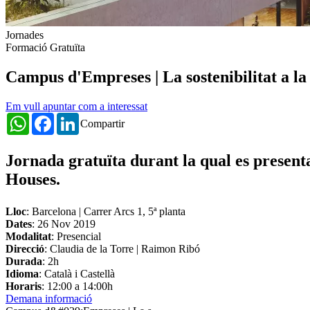
Jornades
Formació Gratuïta
Campus d'Empreses | La sostenibilitat a la
Em vull apuntar com a interessat
WhatsApp
Facebook
LinkedIn
Compartir
Jornada gratuïta durant la qual es presenta
Houses.
Lloc
: Barcelona | Carrer Arcs 1, 5ª planta
Dates
:
26 Nov 2019
Modalitat
: Presencial
Direcció
: Claudia de la Torre | Raimon Ribó
Durada
: 2h
Idioma
: Català i Castellà
Horaris
: 12:00 a 14:00h
Demana informació