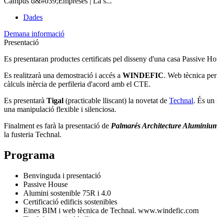
Campus d&#039;Empreses | La s...
Dades
Demana informació
Presentació
Es presentaran productes certificats pel disseny d'una casa Passive 
Es realitzarà una demostració i accés a
WINDEFIC
. Web tècnica per 
càlculs inèrcia de perfileria d'acord amb el CTE.
Es presentarà
Tigal
(practicable lliscant) la novetat de
Technal
. És un
una manipulació flexible i silenciosa.
Finalment es farà la presentació de
Palmarés Architecture Aluminiu
la fusteria Technal.
Programa
Benvinguda i presentació
Passive House
Alumini sostenible 75R i 4.0
Certificació edificis sostenibles
Eines BIM i web tècnica de Technal. www.windefic.com