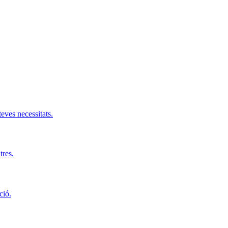
teves necessitats.
tres.
ció.