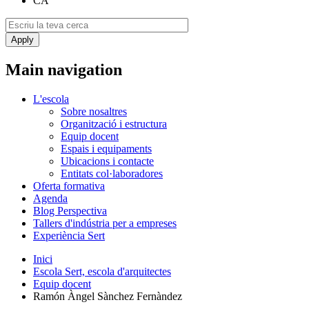
CA
Main navigation
L'escola
Sobre nosaltres
Organització i estructura
Equip docent
Espais i equipaments
Ubicacions i contacte
Entitats col·laboradores
Oferta formativa
Agenda
Blog Perspectiva
Tallers d'indústria per a empreses
Experiència Sert
Inici
Escola Sert, escola d'arquitectes
Equip docent
Ramón Àngel Sànchez Fernàndez