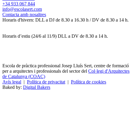
+34 933 067 844
info@escolasert.com
Contacta amb nosaltres
Horaris d'hivern: DLL a DJ de 8.30 a 16.30 h / DV de 8.30 a 14 h.
Horaris d’estiu (24/6 al 11/9) DLL a DV de 8.30 a 14 h.
Escola de pràctica professional Josep Lluís Sert, centre de formació
per a arquitectes i professionals del sector del
Col·legi d'Arquitectes
de Catalunya (COAC)
Avís legal
|
Política de privacitat
|
Política de cookies
Baked by:
Digital Bakers