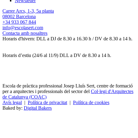
Newsletter
Carrer Arcs, 1-3, 5a planta
08002 Barcelona
+34 933 067 844
info@escolasert.com
Contacta amb nosaltres
Horaris d'hivern: DLL a DJ de 8.30 a 16.30 h / DV de 8.30 a 14 h.
Horaris d’estiu (24/6 al 11/9) DLL a DV de 8.30 a 14 h.
Escola de pràctica professional Josep Lluís Sert, centre de formació
per a arquitectes i professionals del sector del
Col·legi d'Arquitectes
de Catalunya (COAC)
Avís legal
|
Política de privacitat
|
Política de cookies
Baked by:
Digital Bakers