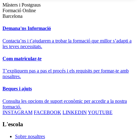
Màsters i Postgraus
Formació Online
Barcelona
Demana'ns Informació
Contacta’ns i t’ajudarem a trobar la formació que millor s’adapti a
les teves necessitats.
Com matricular-te
T’expliquem pas a pas el procés i els requisits per formar-te amb
nosaltres.
Beques i ajuts
Consulta les opcions de suport econòmic per accedir a la nostra
formació.
INSTAGRAM
FACEBOOK
LINKEDIN
YOUTUBE
L'escola
Sobre nosaltres