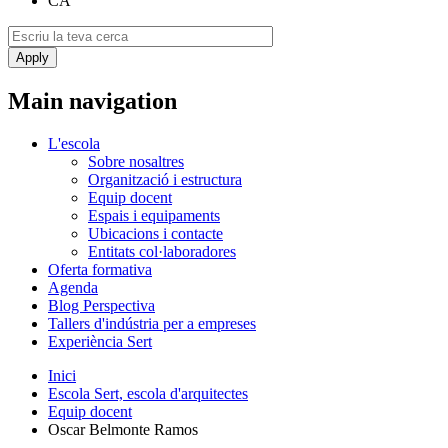
CA
Main navigation
L'escola
Sobre nosaltres
Organització i estructura
Equip docent
Espais i equipaments
Ubicacions i contacte
Entitats col·laboradores
Oferta formativa
Agenda
Blog Perspectiva
Tallers d'indústria per a empreses
Experiència Sert
Inici
Escola Sert, escola d'arquitectes
Equip docent
Oscar Belmonte Ramos