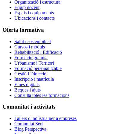
Organització i estructura
Equip docent
Espais i equipaments
Ubicacions i contacte
Oferta formativa
Salut i sostenibilitat
Cursos i mòduls
Rehabilitació i Edificació
Formació gratuïta
Urbanisme i Territori
Formació personalitzable
Gestió i Direcció
Inscripció i matrícula
Eines digitals
Beques i ajuts
Consulta totes les formacions
Comunitat i activitats
Tallers d'indústria per a empreses
Comunitat Sert
Blog Perspectiva