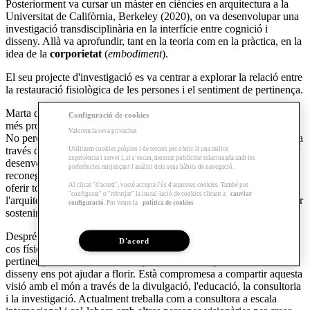
Posteriorment va cursar un màster en ciències en arquitectura a la
Universitat de Califòrnia, Berkeley (2020), on va desenvolupar una
investigació transdisciplinària en la interfície entre cognició i
disseny. Allà va aprofundir, tant en la teoria com en la pràctica, en la
idea de la
corporietat
(
embodiment
).
El seu projecte d'investigació es va centrar a explorar la relació entre
la restauració fisiològica de les persones i el sentiment de pertinença.
Marta creu que els objectes i espais que ens envolten ens connecten
Configuració de cookies
més profundament amb els nostres valors i amb nosaltres mateixos.
Valorem la seva privacitat
No percebem els espais únicament amb els ulls, sinó que els veiem a
Utilitzem cookies pròpies i de tercers per oferir-li una millor
través dels nostres records i els experimentem amb el cos. Per poder
experiència i servei i, si s’escau, mostrar publicitat relacionada amb les
desenvolupar-nos plenament, necessitem sentir-nos segurs,
preferències mitjançant l'anàlisi dels seus hàbits de navegació.
reconeguts i inspirats a créixer, i els entorns adequats ens poden
Al clicar "d'acord", vostè accepta l'ús d'aquestes cookies. També pot
oferir tot això i més. De fet, l'absència d'aquestes qualitats en
"configurar" o "rebutjar" la instal·lació de cookies clicant a
canviar
l'arquitectura ha estat utilitzada històricament com un mecanisme per
configuració
. Pot veure la
política de cookies
sostenir sistemes opressius que encara persisteixen al món.
Després d'una dècada explorant els efectes de l'arquitectura sobre el
D'acord
cos físic, els sistemes cognitius, la identitat psicològica i el sentit de
pertinença, Marta ha desenvolupat una visió àmplia sobre com el
disseny ens pot ajudar a florir. Està compromesa a compartir aquesta
visió amb el món a través de la divulgació, l'educació, la consultoria
i la investigació. Actualment treballa com a consultora a escala