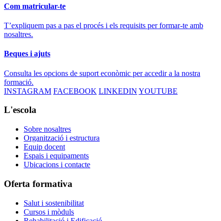
Com matricular-te
T’expliquem pas a pas el procés i els requisits per formar-te amb
nosaltres.
Beques i ajuts
Consulta les opcions de suport econòmic per accedir a la nostra
formació.
INSTAGRAM
FACEBOOK
LINKEDIN
YOUTUBE
L'escola
Sobre nosaltres
Organització i estructura
Equip docent
Espais i equipaments
Ubicacions i contacte
Oferta formativa
Salut i sostenibilitat
Cursos i mòduls
Rehabilitació i Edificació