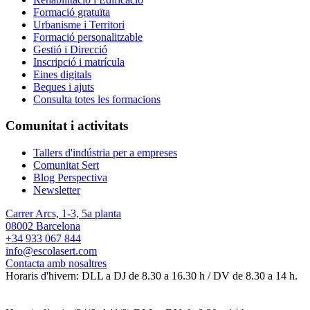
Formació gratuïta
Urbanisme i Territori
Formació personalitzable
Gestió i Direcció
Inscripció i matrícula
Eines digitals
Beques i ajuts
Consulta totes les formacions
Comunitat i activitats
Tallers d'indústria per a empreses
Comunitat Sert
Blog Perspectiva
Newsletter
Carrer Arcs, 1-3, 5a planta
08002 Barcelona
+34 933 067 844
info@escolasert.com
Contacta amb nosaltres
Horaris d'hivern: DLL a DJ de 8.30 a 16.30 h / DV de 8.30 a 14 h.