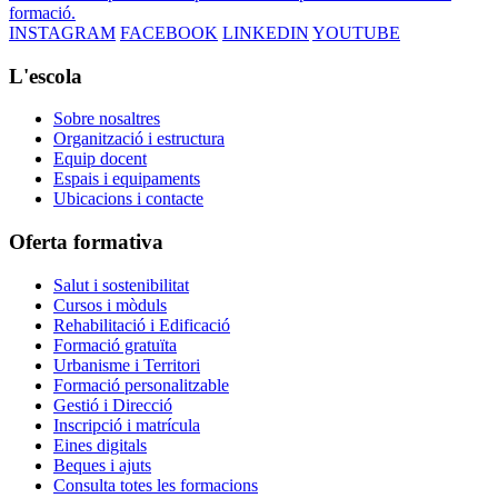
formació.
INSTAGRAM
FACEBOOK
LINKEDIN
YOUTUBE
L'escola
Sobre nosaltres
Organització i estructura
Equip docent
Espais i equipaments
Ubicacions i contacte
Oferta formativa
Salut i sostenibilitat
Cursos i mòduls
Rehabilitació i Edificació
Formació gratuïta
Urbanisme i Territori
Formació personalitzable
Gestió i Direcció
Inscripció i matrícula
Eines digitals
Beques i ajuts
Consulta totes les formacions