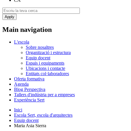
CA
Main navigation
L'escola
Sobre nosaltres
Organització i estructura
Equip docent
Espais i equipaments
Ubicacions i contacte
Entitats col·laboradores
Oferta formativa
Agenda
Blog Perspectiva
Tallers d'indústria per a empreses
Experiència Sert
Inici
Escola Sert, escola d'arquitectes
Equip docent
Maria Asia Sierra