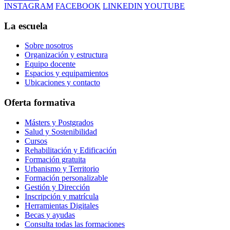
INSTAGRAM
FACEBOOK
LINKEDIN
YOUTUBE
La escuela
Sobre nosotros
Organización y estructura
Equipo docente
Espacios y equipamientos
Ubicaciones y contacto
Oferta formativa
Másters y Postgrados
Salud y Sostenibilidad
Cursos
Rehabilitación y Edificación
Formación gratuita
Urbanismo y Territorio
Formación personalizable
Gestión y Dirección
Inscripción y matrícula
Herramientas Digitales
Becas y ayudas
Consulta todas las formaciones