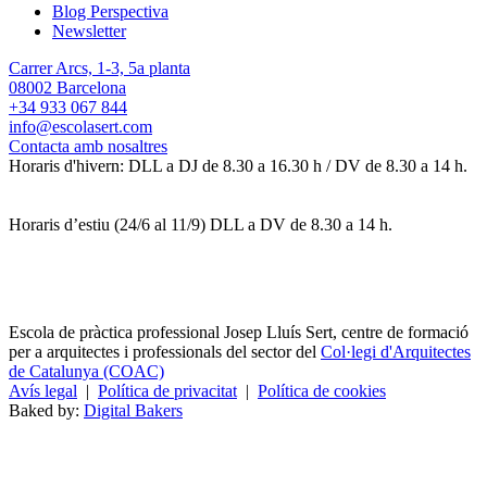
Blog Perspectiva
Newsletter
Carrer Arcs, 1-3, 5a planta
08002 Barcelona
+34 933 067 844
info@escolasert.com
Contacta amb nosaltres
Horaris d'hivern: DLL a DJ de 8.30 a 16.30 h / DV de 8.30 a 14 h.
Horaris d’estiu (24/6 al 11/9) DLL a DV de 8.30 a 14 h.
Escola de pràctica professional Josep Lluís Sert, centre de formació
per a arquitectes i professionals del sector del
Col·legi d'Arquitectes
de Catalunya (COAC)
Avís legal
|
Política de privacitat
|
Política de cookies
Baked by:
Digital Bakers