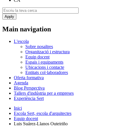
CA
Main navigation
L'escola
Sobre nosaltres
Organització i estructura
Equip docent
Espais i equipaments
Ubicacions i contacte
Entitats col·laboradores
Oferta formativa
Agenda
Blog Perspectiva
Tallers d'indústria per a empreses
Experiència Sert
Inici
Escola Sert, escola d'arquitectes
Equip docent
Luis Suárez-Llanos Outeiriño