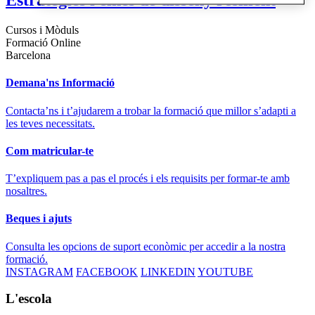
Estratègies i eines de disseny resilient
Cursos i Mòduls
Formació Online
Barcelona
Demana'ns Informació
Contacta’ns i t’ajudarem a trobar la formació que millor s’adapti a
les teves necessitats.
Com matricular-te
T’expliquem pas a pas el procés i els requisits per formar-te amb
nosaltres.
Beques i ajuts
Consulta les opcions de suport econòmic per accedir a la nostra
formació.
INSTAGRAM
FACEBOOK
LINKEDIN
YOUTUBE
L'escola