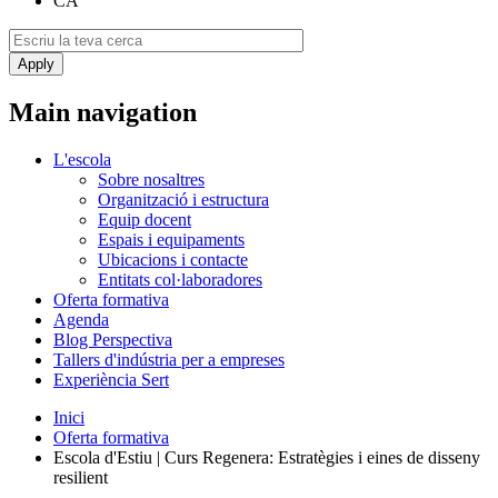
CA
Main navigation
L'escola
Sobre nosaltres
Organització i estructura
Equip docent
Espais i equipaments
Ubicacions i contacte
Entitats col·laboradores
Oferta formativa
Agenda
Blog Perspectiva
Tallers d'indústria per a empreses
Experiència Sert
Inici
Oferta formativa
Escola d'Estiu | Curs Regenera: Estratègies i eines de disseny
resilient