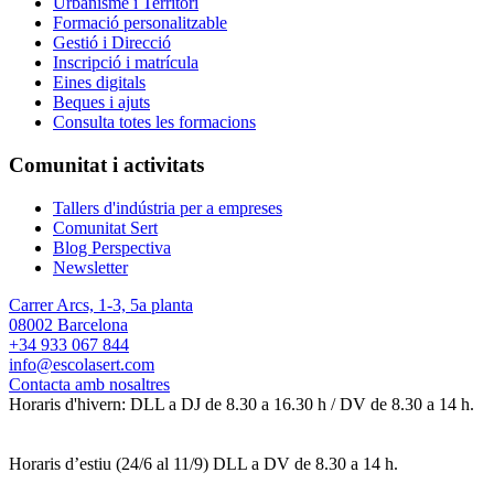
Urbanisme i Territori
Formació personalitzable
Gestió i Direcció
Inscripció i matrícula
Eines digitals
Beques i ajuts
Consulta totes les formacions
Comunitat i activitats
Tallers d'indústria per a empreses
Comunitat Sert
Blog Perspectiva
Newsletter
Carrer Arcs, 1-3, 5a planta
08002 Barcelona
+34 933 067 844
info@escolasert.com
Contacta amb nosaltres
Horaris d'hivern: DLL a DJ de 8.30 a 16.30 h / DV de 8.30 a 14 h.
Horaris d’estiu (24/6 al 11/9) DLL a DV de 8.30 a 14 h.