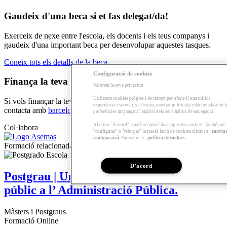
Gaudeix d'una beca si et fas delegat/da!
Exerceix de nexe entre l'escola, els docents i els teus companys i
gaudeix d'una important beca per desenvolupar aquestes tasques.
Coneix tots els detalls de la beca
Configuració de cookies
Finança la teva formació!
Valorem la seva privacitat
Utilitzem cookies pròpies i de tercers per oferir-li una millor
Si vols finançar la teva formació amb el
Préstec formació Sert
,
experiència i servei i, si s’escau, mostrar publicitat relacionada amb l
contacta amb
barcelona@arquia.es
o truca al 93 4826850.
preferències mitjançant l'anàlisi dels seus hàbits de navegació.
Al clicar "d'acord", vostè accepta l'ús d'aquestes cookies. També pot
Col·labora
"configurar" o "rebutjar" la instal·lació de cookies clicant a
canvia
configuració
. Pot veure la
política de cookies
Formació relacionada
D'acord
Postgrau | Urbanisme, edificació i espai
públic a l’ Administració Pública.
Màsters i Postgraus
Formació Online