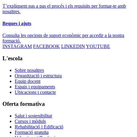
T’expliquem pas a pas el procés i els requisits per formar-te amb
nosaltres.
Beques i ajuts
Consulta les opcions de suport econòmic per accedir a la nostra
formació.
INSTAGRAM
FACEBOOK
LINKEDIN
YOUTUBE
L'escola
Sobre nosaltres
Organització i estructura
Equip docent
Espais i equipaments
Ubicacions i contacte
Oferta formativa
Salut i sostenibilitat
Cursos i mòduls
Rehabilitació i Edificació
Formació gratuïta