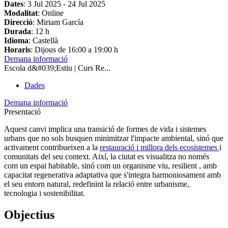
Dates
:
3 Jul 2025
-
24 Jul 2025
Modalitat
: Online
Direcció
: Miriam García
Durada
: 12 h
Idioma
: Castellà
Horaris
: Dijous de 16:00 a 19:00 h
Demana informació
Escola d&#039;Estiu | Curs Re...
Dades
Demana informació
Presentació
Aquest canvi implica una transició de formes de vida i sistemes
urbans que no sols busquen minimitzar l'impacte ambiental, sinó que
activament contribueixen a la
restauració i millora dels ecosistemes
i
comunitats del seu context. Així, la ciutat es visualitza no només
com un espai habitable, sinó com un organisme viu, resilient , amb
capacitat regenerativa adaptativa que s'integra harmoniosament amb
el seu entorn natural, redefinint la relació entre urbanisme,
tecnologia i sostenibilitat.
Objectius