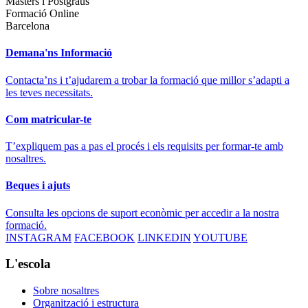
Màsters i Postgraus
Formació Online
Barcelona
Demana'ns Informació
Contacta’ns i t’ajudarem a trobar la formació que millor s’adapti a
les teves necessitats.
Com matricular-te
T’expliquem pas a pas el procés i els requisits per formar-te amb
nosaltres.
Beques i ajuts
Consulta les opcions de suport econòmic per accedir a la nostra
formació.
INSTAGRAM
FACEBOOK
LINKEDIN
YOUTUBE
L'escola
Sobre nosaltres
Organització i estructura