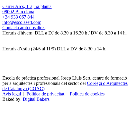
Carrer Arcs, 1-3, 5a planta
08002 Barcelona
+34 933 067 844
info@escolasert.com
Contacta amb nosaltres
Horaris d'hivern: DLL a DJ de 8.30 a 16.30 h / DV de 8.30 a 14 h.
Horaris d’estiu (24/6 al 11/9) DLL a DV de 8.30 a 14 h.
Escola de pràctica professional Josep Lluís Sert, centre de formació
per a arquitectes i professionals del sector del
Col·legi d'Arquitectes
de Catalunya (COAC)
Avís legal
|
Política de privacitat
|
Política de cookies
Baked by:
Digital Bakers