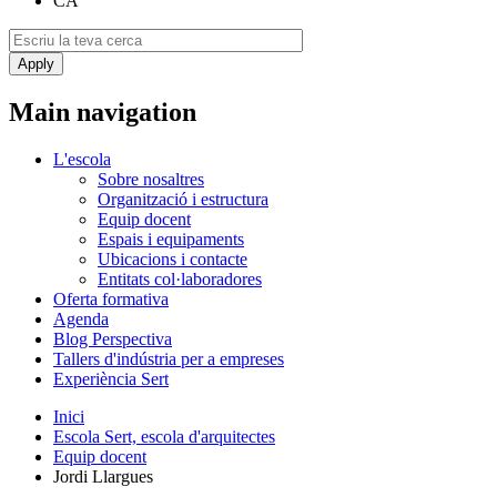
CA
Main navigation
L'escola
Sobre nosaltres
Organització i estructura
Equip docent
Espais i equipaments
Ubicacions i contacte
Entitats col·laboradores
Oferta formativa
Agenda
Blog Perspectiva
Tallers d'indústria per a empreses
Experiència Sert
Inici
Escola Sert, escola d'arquitectes
Equip docent
Jordi Llargues