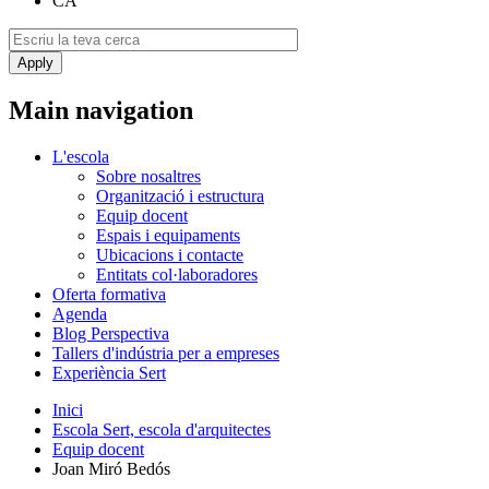
CA
Main navigation
L'escola
Sobre nosaltres
Organització i estructura
Equip docent
Espais i equipaments
Ubicacions i contacte
Entitats col·laboradores
Oferta formativa
Agenda
Blog Perspectiva
Tallers d'indústria per a empreses
Experiència Sert
Inici
Escola Sert, escola d'arquitectes
Equip docent
Joan Miró Bedós