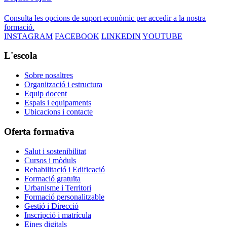
Consulta les opcions de suport econòmic per accedir a la nostra
formació.
INSTAGRAM
FACEBOOK
LINKEDIN
YOUTUBE
L'escola
Sobre nosaltres
Organització i estructura
Equip docent
Espais i equipaments
Ubicacions i contacte
Oferta formativa
Salut i sostenibilitat
Cursos i mòduls
Rehabilitació i Edificació
Formació gratuïta
Urbanisme i Territori
Formació personalitzable
Gestió i Direcció
Inscripció i matrícula
Eines digitals