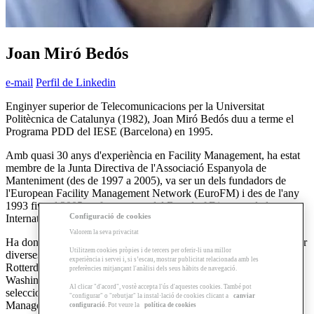
Joan Miró Bedós
e-mail
Perfil de Linkedin
Enginyer superior de Telecomunicacions per la Universitat
Politècnica de Catalunya (1982), Joan Miró Bedós duu a terme el
Programa PDD del IESE (Barcelona) en 1995.
Amb quasi 30 anys d'experiència en Facility Management, ha estat
membre de la Junta Directiva de l'Associació Espanyola de
Manteniment (des de 1997 a 2005), va ser un dels fundadors de
l'European Facility Management Network (EuroFM) i des de l'any
1993 fins al 2005 va formar part del Board of Directors de la
Configuració de cookies
International Society of Facilities Executives (MIT, Boston, USA).
Valorem la seva privacitat
Ha donat conferències relacionades amb el Facility Management per
Utilitzem cookies pròpies i de tercers per oferir-li una millor
diverses ciutats espanyoles, a Europa (Londres, Glasgow,
experiència i servei i, si s’escau, mostrar publicitat relacionada amb les
Rotterdam, Estrasburg, Lisboa), Estats Units (Boston, Chicago,
preferències mitjançant l'anàlisi dels seus hàbits de navegació.
Washington DC), Mèxic (Mèxic DF) i Perú (Lima). El 2000 va ser
Al clicar "d'acord", vostè accepta l'ús d'aquestes cookies. També pot
seleccionat per la revista americana "Facilities Design &
"configurar" o "rebutjar" la instal·lació de cookies clicant a
canviar
Management" entre les 10 "rising stars" del Facility Management a
configuració
. Pot veure la
política de cookies