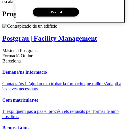
escala mundial.
Programes relacionats
D'acord
Postgrau | Facility Management
Màsters i Postgraus
Formació Online
Barcelona
Demana'ns Informació
Contacta’ns i t’ajudarem a trobar la formació que millor s’adapti a
les teves necessitats.
Com matricular-te
T’expliquem pas a pas el procés i els requisits per formar-te amb
nosaltres.
Beques i ajuts