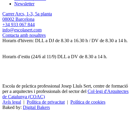
Newsletter
Carrer Arcs, 1-3, 5a planta
08002 Barcelona
+34 933 067 844
info@escolasert.com
Contacta amb nosaltres
Horaris d'hivern: DLL a DJ de 8.30 a 16.30 h / DV de 8.30 a 14 h.
Horaris d’estiu (24/6 al 11/9) DLL a DV de 8.30 a 14 h.
Escola de pràctica professional Josep Lluís Sert, centre de formació
per a arquitectes i professionals del sector del
Col·legi d'Arquitectes
de Catalunya (COAC)
Avís legal
|
Política de privacitat
|
Política de cookies
Baked by:
Digital Bakers