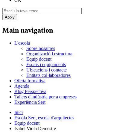
CA
Main navigation
L'escola
Sobre nosaltres
Organització i estructura
Equip docent
Espais i equipaments
Ubicacions i contacte
Entitats col·laboradores
Oferta formativa
Agenda
Blog Perspectiva
Tallers d'indústria per a empreses
Experiència Sert
Inici
Escola Sert, escola d'arquitectes
Equip docent
Isabel Viola Demestre