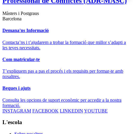
Professional de Conflictes (ADR-MASC)
Màsters i Postgraus
Barcelona
Demana'ns Informació
Contacta’ns i t’ajudarem a trobar la formació que millor s’adapti a
les teves necessitats.
Com matricular-te
T’expliquem pas a pas el procés i els requisits per formar-te amb
nosaltres.
Beques i ajuts
Consulta les opcions de suport econòmic per accedir a la nostra
formació.
INSTAGRAM
FACEBOOK
LINKEDIN
YOUTUBE
L'escola
Sobre nosaltres