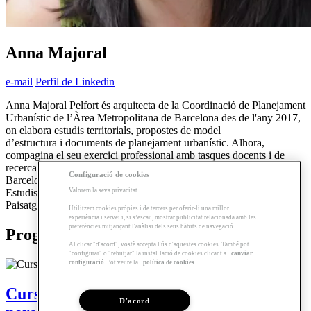
Anna Majoral
e-mail
Perfil de Linkedin
Anna Majoral Pelfort és arquitecta de la Coordinació de Planejament
Urbanístic de l’Àrea Metropolitana de Barcelona des de l'any 2017,
on elabora estudis territorials, propostes de model
d’estructura i documents de planejament urbanístic. Alhora,
compagina el seu exercici professional amb tasques docents i de
recerca al departament d'Urbanisme de l'Escola d'Arquitectura de
Configuració de cookies
Barcelona (ETSAB), on imparteix classes d'urbanisme al Grau en
Valorem la seva privacitat
Estudis d'Arquitectura i de paisatge en el Màster d'Arquitectura del
Paisatge.
Utilitzem cookies pròpies i de tercers per oferir-li una millor
experiència i servei i, si s’escau, mostrar publicitat relacionada amb les
preferències mitjançant l'anàlisi dels seus hàbits de navegació.
Programes relacionats
Al clicar "d'acord", vostè accepta l'ús d'aquestes cookies. També pot
"configurar" o "rebutjar" la instal·lació de cookies clicant a
canviar
configuració
. Pot veure la
política de cookies
Curs | L’urbanisme al servei de les
D'acord