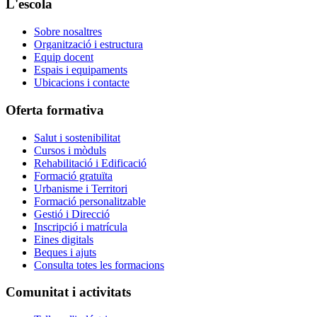
L'escola
Sobre nosaltres
Organització i estructura
Equip docent
Espais i equipaments
Ubicacions i contacte
Oferta formativa
Salut i sostenibilitat
Cursos i mòduls
Rehabilitació i Edificació
Formació gratuïta
Urbanisme i Territori
Formació personalitzable
Gestió i Direcció
Inscripció i matrícula
Eines digitals
Beques i ajuts
Consulta totes les formacions
Comunitat i activitats