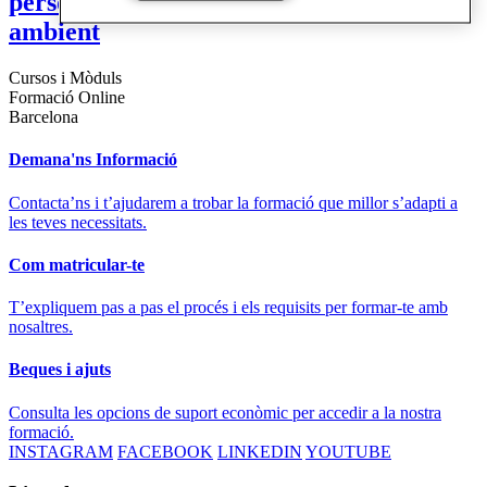
persones. Salut, benestar social i medi
ambient
Cursos i Mòduls
Formació Online
Barcelona
Demana'ns Informació
Contacta’ns i t’ajudarem a trobar la formació que millor s’adapti a
les teves necessitats.
Com matricular-te
T’expliquem pas a pas el procés i els requisits per formar-te amb
nosaltres.
Beques i ajuts
Consulta les opcions de suport econòmic per accedir a la nostra
formació.
INSTAGRAM
FACEBOOK
LINKEDIN
YOUTUBE