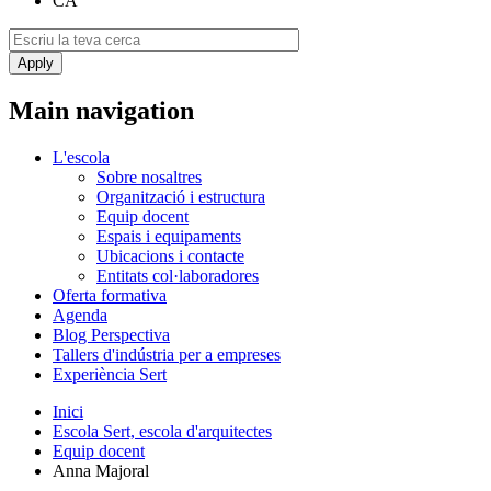
CA
Main navigation
L'escola
Sobre nosaltres
Organització i estructura
Equip docent
Espais i equipaments
Ubicacions i contacte
Entitats col·laboradores
Oferta formativa
Agenda
Blog Perspectiva
Tallers d'indústria per a empreses
Experiència Sert
Inici
Escola Sert, escola d'arquitectes
Equip docent
Anna Majoral