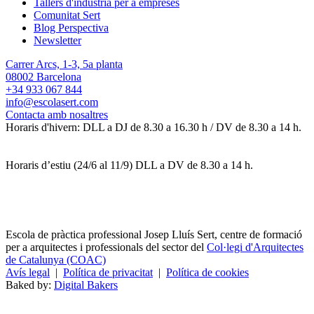
Tallers d'indústria per a empreses
Comunitat Sert
Blog Perspectiva
Newsletter
Carrer Arcs, 1-3, 5a planta
08002 Barcelona
+34 933 067 844
info@escolasert.com
Contacta amb nosaltres
Horaris d'hivern: DLL a DJ de 8.30 a 16.30 h / DV de 8.30 a 14 h.
Horaris d’estiu (24/6 al 11/9) DLL a DV de 8.30 a 14 h.
Escola de pràctica professional Josep Lluís Sert, centre de formació
per a arquitectes i professionals del sector del
Col·legi d'Arquitectes
de Catalunya (COAC)
Avís legal
|
Política de privacitat
|
Política de cookies
Baked by:
Digital Bakers