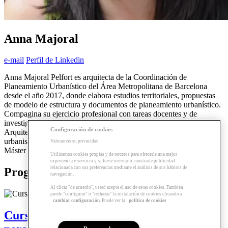
Anna Majoral
e-mail
Perfil de Linkedin
Anna Majoral Pelfort es arquitecta de la Coordinación de
Planeamiento Urbanístico del Área Metropolitana de Barcelona
desde el año 2017, donde elabora estudios territoriales, propuestas
de modelo de estructura y documentos de planeamiento urbanístico.
Compagina su ejercicio profesional con tareas docentes y de
investigación al departamento de Urbanismo de la Escuela de
Configuración de cookies
Arquitectura de Barcelona (ETSAB), donde imparte clases de
urbanismo al Grado en Estudios de Arquitectura y de paisaje en el
Valoramos su privacidad
Máster de Arquitectura del Paisaje.
Utilizamos cookies propias y de terceros para ofrecerle una mejor
experiencia y servicio y, si fuese necesario, mostrarle publicidad
relacionada con sus preferencias mediante el análisis de sus hábitos de
Programas relacionados
navegación.
Al clicar "de acuerdo", usted acepta el uso de estas cookies. También
puede "configurar" o "rechazar" la instalación de cookies clicando a
cambiar configuración
. Puede ver la
política de cookies
Curso | El urbanismo al servicio de las