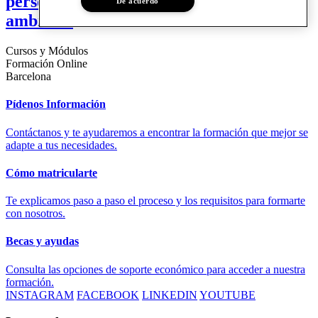
personas. Salud, bienestar social y medio
De acuerdo
ambiente
Cursos y Módulos
Formación Online
Barcelona
Pídenos Información
Contáctanos y te ayudaremos a encontrar la formación que mejor se
adapte a tus necesidades.
Cómo matricularte
Te explicamos paso a paso el proceso y los requisitos para formarte
con nosotros.
Becas y ayudas
Consulta las opciones de soporte económico para acceder a nuestra
formación.
INSTAGRAM
FACEBOOK
LINKEDIN
YOUTUBE