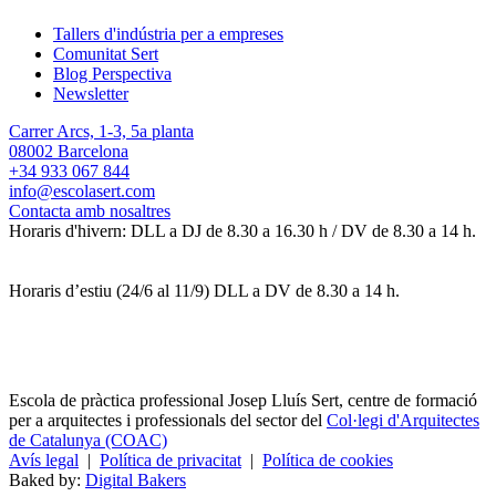
Tallers d'indústria per a empreses
Comunitat Sert
Blog Perspectiva
Newsletter
Carrer Arcs, 1-3, 5a planta
08002 Barcelona
+34 933 067 844
info@escolasert.com
Contacta amb nosaltres
Horaris d'hivern: DLL a DJ de 8.30 a 16.30 h / DV de 8.30 a 14 h.
Horaris d’estiu (24/6 al 11/9) DLL a DV de 8.30 a 14 h.
Escola de pràctica professional Josep Lluís Sert, centre de formació
per a arquitectes i professionals del sector del
Col·legi d'Arquitectes
de Catalunya (COAC)
Avís legal
|
Política de privacitat
|
Política de cookies
Baked by:
Digital Bakers