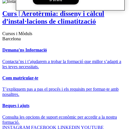
Curs | Aerotèrmia: disseny i càlcul
d’instal·lacions de climatització
Cursos i Mòduls
Barcelona
Demana'ns Informació
Contacta’ns i t’ajudarem a trobar la formació que millor s’adapti a
les teves necessitats.
Com matricular-te
T’expliquem pas a pas el procés i els requisits per formar-te amb
nosaltres.
Beques i ajuts
Consulta les opcions de suport econòmic per accedir a la nostra
formació.
INSTAGRAM
FACEBOOK
LINKEDIN
YOUTUBE