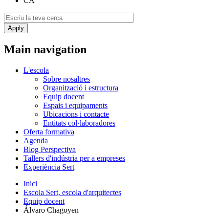
CA
Main navigation
L'escola
Sobre nosaltres
Organització i estructura
Equip docent
Espais i equipaments
Ubicacions i contacte
Entitats col·laboradores
Oferta formativa
Agenda
Blog Perspectiva
Tallers d'indústria per a empreses
Experiència Sert
Inici
Escola Sert, escola d'arquitectes
Equip docent
Álvaro Chagoyen