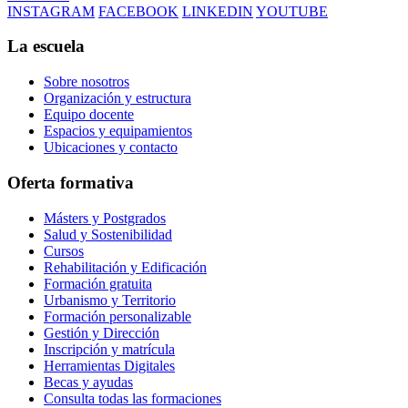
INSTAGRAM
FACEBOOK
LINKEDIN
YOUTUBE
La escuela
Sobre nosotros
Organización y estructura
Equipo docente
Espacios y equipamientos
Ubicaciones y contacto
Oferta formativa
Másters y Postgrados
Salud y Sostenibilidad
Cursos
Rehabilitación y Edificación
Formación gratuita
Urbanismo y Territorio
Formación personalizable
Gestión y Dirección
Inscripción y matrícula
Herramientas Digitales
Becas y ayudas
Consulta todas las formaciones