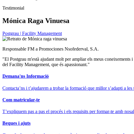
Testimonial
Mónica Raga Vinuesa
Postgrau | Facility Management
Responsable FM a Promociones Nsofederval, S.A.
"El Postgrau m'està ajudant molt per ampliar els meus coneixements i 
del Facility Management, que és apassionant."
Demana'ns Informació
Contacta’ns i t’ajudarem a trobar la formació que millor s’adapti a les 
Com matricular-te
T’expliquem pas a pas el procés i els requisits per formar-te amb nosal
Beques i ajuts