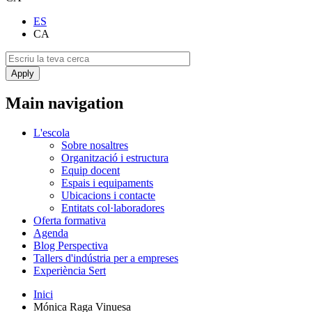
ES
CA
Main navigation
L'escola
Sobre nosaltres
Organització i estructura
Equip docent
Espais i equipaments
Ubicacions i contacte
Entitats col·laboradores
Oferta formativa
Agenda
Blog Perspectiva
Tallers d'indústria per a empreses
Experiència Sert
Inici
Mónica Raga Vinuesa