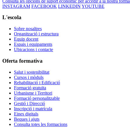
Consulta les opcions de suport econòmic per accedir a la nostra forma
INSTAGRAM
FACEBOOK
LINKEDIN
YOUTUBE
L'escola
Sobre nosaltres
Organització i estructura
Equip docent
Espais i equipaments
Ubicacions i contacte
Oferta formativa
Salut i sostenibilitat
Cursos i mòduls
Rehabilitació i Edificació
Formació gratuïta
Urbanisme i Territori
Formació personalitzable
Gestió i Direcció
Inscripció i matrícula
Eines digitals
Beques i ajuts
Consulta totes les formacions