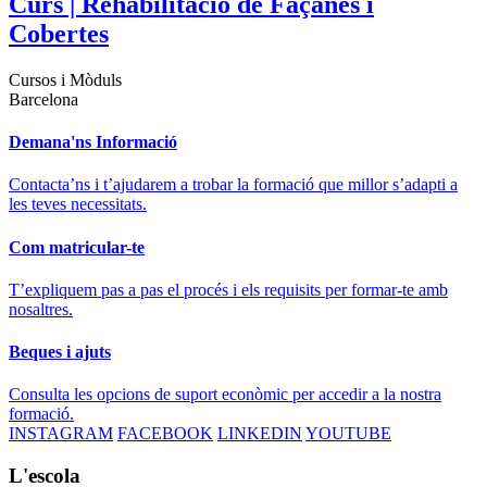
Curs | Rehabilitació de Façanes i
Cobertes
Cursos i Mòduls
Barcelona
Demana'ns Informació
Contacta’ns i t’ajudarem a trobar la formació que millor s’adapti a
les teves necessitats.
Com matricular-te
T’expliquem pas a pas el procés i els requisits per formar-te amb
nosaltres.
Beques i ajuts
Consulta les opcions de suport econòmic per accedir a la nostra
formació.
INSTAGRAM
FACEBOOK
LINKEDIN
YOUTUBE
L'escola