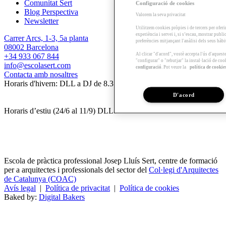
Comunitat Sert
Configuració de cookies
Blog Perspectiva
Valorem la seva privacitat
Newsletter
Utilitzem cookies pròpies i de tercers per oferi
experiència i servei i, si s’escau, mostrar publ
Carrer Arcs, 1-3, 5a planta
preferències mitjançant l'anàlisi dels seus hàb
08002 Barcelona
Al clicar "d'acord", vostè accepta l'ús d'aques
+34 933 067 844
"configurar" o "rebutjar" la instal·lació de coo
info@escolasert.com
configuració
. Pot veure la
política de cookie
Contacta amb nosaltres
Horaris d'hivern: DLL a DJ de 8.30 a 16.30 h / DV de 8.30 a 14 h.
D'acord
Horaris d’estiu (24/6 al 11/9) DLL a DV de 8.30 a 14 h.
Escola de pràctica professional Josep Lluís Sert, centre de formació
per a arquitectes i professionals del sector del
Col·legi d'Arquitectes
de Catalunya (COAC)
Avís legal
|
Política de privacitat
|
Política de cookies
Baked by:
Digital Bakers