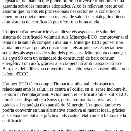
legislació, de manera que poden oferir a l'inversor immobiliari una
garantia sobre les mesures adoptades. Això és rellevant perquè cal
assumir que no tots els professionals del sector de la construcció
tenen prou coneixements en matèria de salut, i el catàleg de criteris
d'un sistema de certificació pot oferir una bona ajuda.
L'objectiu d'aquest article és analitzar els aspectes de salut del
sistema de certificació voluntari suís Minergie-ECO, comprovar si el
tema de la salut és complet i avaluar si Minergie-ECO pot ser una
ajuda interessant per als constructors i els arquitectes especialment
sensibles als aspectes de salut dels projectes. Minergie va començar
als anys 90 com un estàndard de construcció de baix consum
energètic. Tot i això, gràcies a la cooperació amb l'associació Eco-
Bau, des del 2006 s'ha convertit en una etiqueta de sostenibilitat amb
l'afegit d'ECO.
L'annex ECO té en compte l'impacte ambiental i els aspectes
relacionats amb la salut, i es centra a l'edifici en si, sense incloure-hi
l'entorn ni l'emplaçament. Actualment, el certificat amb el sufix ECO
només està disponible a Suïssa, però això podria canviar aviat
gràcies a l'estratègia d'expansió de Minergie. L'etiqueta també es
podria convertir en una alternativa atractiva al mercat local, gràcies
al sistema orientat a la pràctica i als costos relativament baixos de la
certificació.
En resum, es pot dir que gran part dels coneixements actuals sobre