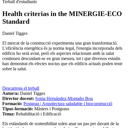
Treball d'estudiants
Health criterias in the MINERGIE-ECO
Standard
Daniel Tigges
El mercat de la construcció experimenta una gran transformació.
L'eficiència energètica és ja norma legal, l'energia incorporada dels
edificis ho serà aviat, però els aspectes relacionats amb la salut
continuen descuidant-se en gran mesura, tot i que diversos estudis
han demostrat els efectes nocius que els edificis actuals poden tenir
sobre la salut.
Descarrega el treball
Autor/a:
Daniel Tigges
Director docent:
Sonia Hernández-Montaño Bou
Formació:
Postgrau | Arquitectura saludable i bioconstrucció
Tipus formació:
Màsters i Postgraus
Tema:
Rehabilitació i Edificació
Els estàndards de sostenibilitat solen anar un pas per davant de la