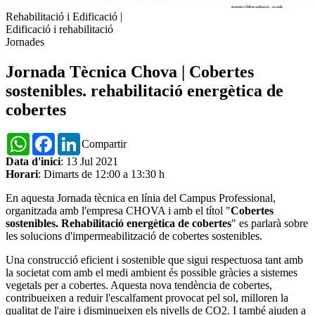
Rehabilitació i Edificació
|
Edificació i rehabilitació
Jornades
Jornada Tècnica Chova | Cobertes
sostenibles. rehabilitació energètica de
cobertes
WhatsApp
Facebook
LinkedIn
Compartir
Data d'inici
: 13 Jul 2021
Horari
: Dimarts de 12:00 a 13:30 h
En aquesta Jornada tècnica en línia del Campus Professional,
organitzada amb l'empresa CHOVA i amb el títol "
Cobertes
sostenibles. Rehabilitació energètica de cobertes
" es parlarà sobre
les solucions d'impermeabilització de cobertes sostenibles.
Una construcció eficient i sostenible que sigui respectuosa tant amb
la societat com amb el medi ambient és possible gràcies a sistemes
vegetals per a cobertes. Aquesta nova tendència de cobertes,
contribueixen a reduir l'escalfament provocat pel sol, milloren la
qualitat de l'aire i disminueixen els nivells de CO2. I també ajuden a