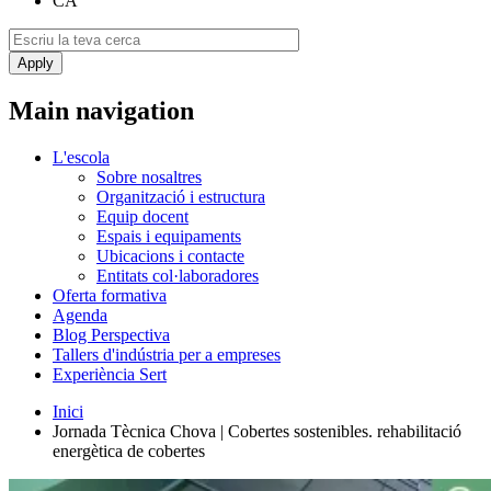
CA
Main navigation
L'escola
Sobre nosaltres
Organització i estructura
Equip docent
Espais i equipaments
Ubicacions i contacte
Entitats col·laboradores
Oferta formativa
Agenda
Blog Perspectiva
Tallers d'indústria per a empreses
Experiència Sert
Inici
Jornada Tècnica Chova | Cobertes sostenibles. rehabilitació
energètica de cobertes