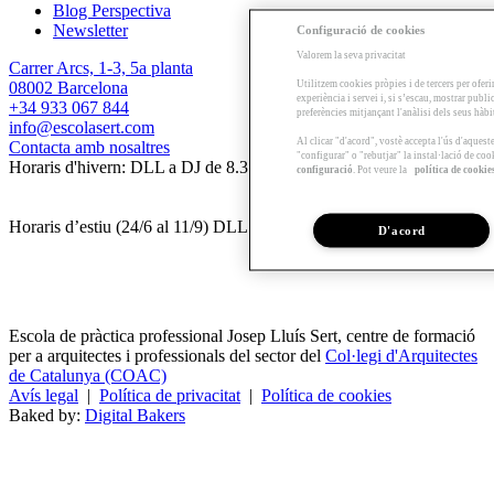
Blog Perspectiva
Newsletter
Configuració de cookies
Valorem la seva privacitat
Carrer Arcs, 1-3, 5a planta
Utilitzem cookies pròpies i de tercers per oferi
08002 Barcelona
experiència i servei i, si s’escau, mostrar publ
+34 933 067 844
preferències mitjançant l'anàlisi dels seus hàb
info@escolasert.com
Al clicar "d'acord", vostè accepta l'ús d'aques
Contacta amb nosaltres
"configurar" o "rebutjar" la instal·lació de coo
Horaris d'hivern: DLL a DJ de 8.30 a 16.30 h / DV de 8.30 a 14 h.
configuració
. Pot veure la
política de cookie
Horaris d’estiu (24/6 al 11/9) DLL a DV de 8.30 a 14 h.
D'acord
Escola de pràctica professional Josep Lluís Sert, centre de formació
per a arquitectes i professionals del sector del
Col·legi d'Arquitectes
de Catalunya (COAC)
Avís legal
|
Política de privacitat
|
Política de cookies
Baked by:
Digital Bakers