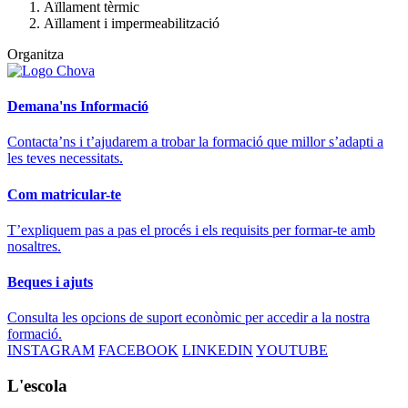
Aïllament tèrmic
Aïllament i impermeabilització
Organitza
Demana'ns Informació
Contacta’ns i t’ajudarem a trobar la formació que millor s’adapti a
les teves necessitats.
Com matricular-te
T’expliquem pas a pas el procés i els requisits per formar-te amb
nosaltres.
Beques i ajuts
Consulta les opcions de suport econòmic per accedir a la nostra
formació.
INSTAGRAM
FACEBOOK
LINKEDIN
YOUTUBE
L'escola