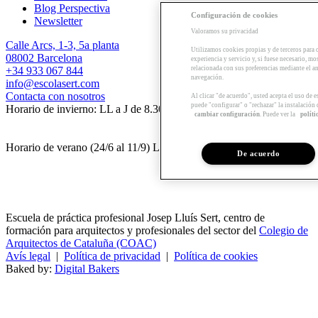
Blog Perspectiva
Configuración de cookies
Newsletter
Valoramos su privacidad
Calle Arcs, 1-3, 5a planta
Utilizamos cookies propias y de terceros para 
08002 Barcelona
experiencia y servicio y, si fuese necesario, mo
+34 933 067 844
relacionada con sus preferencias mediante el an
navegación.
info@escolasert.com
Contacta con nosotros
Al clicar "de acuerdo", usted acepta el uso de 
puede "configurar" o "rechazar" la instalación
Horario de invierno: LL a J de 8.30 a 16.30 h / V de 8.30 a 14 h.
cambiar configuración
. Puede ver la
políti
Horario de verano (24/6 al 11/9) LL a V de 8.30 a 14 h.
De acuerdo
Escuela de práctica profesional Josep Lluís Sert, centro de
formación para arquitectos y profesionales del sector del
Colegio de
Arquitectos de Cataluña (COAC)
Avís legal
|
Política de privacidad
|
Política de cookies
Baked by:
Digital Bakers