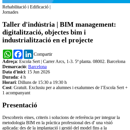
Rehabilitació i Edificació
|
Jornades
Taller d'indústria | BIM management:
digitalització, objectes bim i
industrialització en el projecte
WhatsApp
Facebook
LinkedIn
Compartir
Adreça
: Escola Sert | Carrer Arcs, 1-3. 5ª planta. 08002. Barcelona
Demarcació
:
Barcelona
Data d'inici
: 15 Jun 2026
Durada
: 4 h
Horari
: Dilluns de 15:30 a 19:30 h
Cost
: Gratuït. Exclusiu per a alumnes i exalumnes de l’Escola Sert +
1 acompanyant
Presentació
Descobreix eines, criteris i solucions de referència per integrar la
metodologia BIM en la pràctica professional des d' una visió
aplicada: des de la implantació i gestió del model fins a la