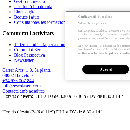
Gestió i Direcció
Inscripció i matrícula
Eines digitals
Beques i ajuts
Configuració de cookies
Consulta totes les formacions
Valorem la seva privacitat
Utilitzem cookies pròpies i de tercers per oferi
Comunitat i activitats
experiència i servei i, si s’escau, mostrar publ
preferències mitjançant l'anàlisi dels seus hàb
Tallers d'indústria per a empreses
Al clicar "d'acord", vostè accepta l'ús d'aques
Comunitat Sert
"configurar" o "rebutjar" la instal·lació de coo
configuració
. Pot veure la
política de cookie
Blog Perspectiva
Newsletter
D'acord
Carrer Arcs, 1-3, 5a planta
08002 Barcelona
+34 933 067 844
info@escolasert.com
Contacta amb nosaltres
Horaris d'hivern: DLL a DJ de 8.30 a 16.30 h / DV de 8.30 a 14 h.
Horaris d’estiu (24/6 al 11/9) DLL a DV de 8.30 a 14 h.