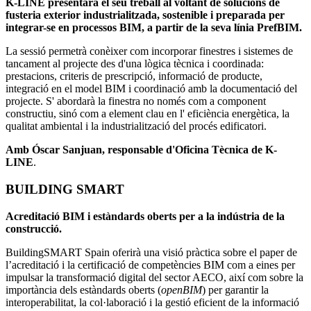
K-LINE presentarà el seu treball al voltant de solucions de
fusteria exterior industrialitzada, sostenible i preparada per
integrar-se en processos BIM, a partir de la seva línia PrefBIM.
La sessió permetrà conèixer com incorporar finestres i sistemes de
tancament al projecte des d'una lògica tècnica i coordinada:
prestacions, criteris de prescripció, informació de producte,
integració en el model BIM i coordinació amb la documentació del
projecte. S' abordarà la finestra no només com a component
constructiu, sinó com a element clau en l' eficiència energètica, la
qualitat ambiental i la industrialització del procés edificatori.
Amb Óscar Sanjuan, responsable d'Oficina Tècnica de K-
LINE
.
BUILDING SMART
Acreditació BIM i estàndards oberts per a la indústria de la
construcció.
BuildingSMART Spain oferirà una visió pràctica sobre el paper de
l’acreditació i la certificació de competències BIM com a eines per
impulsar la transformació digital del sector AECO, així com sobre la
importància dels estàndards oberts (
openBIM
) per garantir la
interoperabilitat, la col·laboració i la gestió eficient de la informació