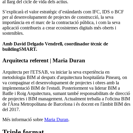
al llarg del cicle de vida dels actius.
S’explicarà el valor estratègic d’estàndards com IFC, IDS o BCF
per al desenvolupament de projectes de construcció, la seva
importància en el marc de la contractació pública, i com la seva
aplicació contribueix a crear ecosistemes digitals més oberts i
sostenibles.
Amb David Delgado Vendrell, coordinador tècnic de
buildingSMART.
Arquitecta referent | Maria Duran
Arquitecta per l'ETSAB, va iniciar la seva experiència en
metodologia BIM al despatx d'arquitectura hospitalària Pinearq, on
va compaginar el desenvolupament de projectes i obres amb la
implementació BIM de l'estudi. Posteriorment va liderar BIM a
Batlle i Roig Arquitectura, sumant també responsabilitats de direcció
de projectes i BIM management. Actualment treballa a l'oficina BIM
de l'Àrea Metropolitana de Barcelona i és docent en l'àmbit BIM des
del 2017.
Més informació sobre
Maria Duran
.
Triple format