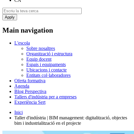
CA
Main navigation
L'escola
Sobre nosaltres
Organització i estructura
Equip docent
Espais i equipaments
Ubicacions i contacte
Entitats col·laboradores
Oferta formativa
Agenda
Blog Perspectiva
Tallers d'indústria per a empreses
Experiència Sert
Inici
Taller d'indústria | BIM management: digitalització, objectes
bim i industrialització en el projecte