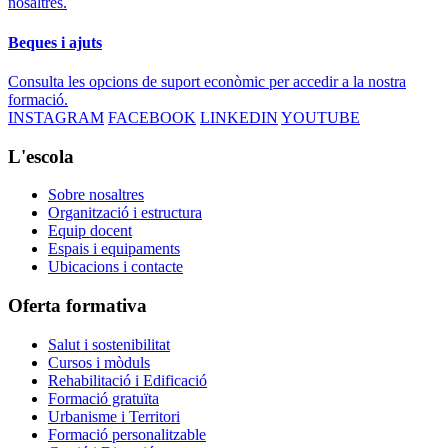
nosaltres.
Beques i ajuts
Consulta les opcions de suport econòmic per accedir a la nostra
formació.
INSTAGRAM
FACEBOOK
LINKEDIN
YOUTUBE
L'escola
Sobre nosaltres
Organització i estructura
Equip docent
Espais i equipaments
Ubicacions i contacte
Oferta formativa
Salut i sostenibilitat
Cursos i mòduls
Rehabilitació i Edificació
Formació gratuïta
Urbanisme i Territori
Formació personalitzable