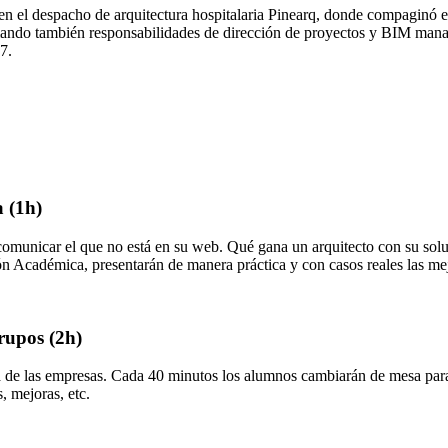
n el despacho de arquitectura hospitalaria Pinearq, donde compaginó e
umando también responsabilidades de dirección de proyectos y BIM man
7.
a (1h)
unicar el que no está en su web. Qué gana un arquitecto con su soluc
ión Académica, presentarán de manera práctica y con casos reales las me
rupos (2h)
e las empresas. Cada 40 minutos los alumnos cambiarán de mesa para c
, mejoras, etc.