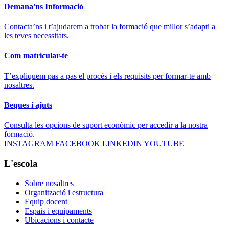
Demana'ns Informació
Contacta’ns i t’ajudarem a trobar la formació que millor s’adapti a
les teves necessitats.
Com matricular-te
T’expliquem pas a pas el procés i els requisits per formar-te amb
nosaltres.
Beques i ajuts
Consulta les opcions de suport econòmic per accedir a la nostra
formació.
INSTAGRAM
FACEBOOK
LINKEDIN
YOUTUBE
L'escola
Sobre nosaltres
Organització i estructura
Equip docent
Espais i equipaments
Ubicacions i contacte