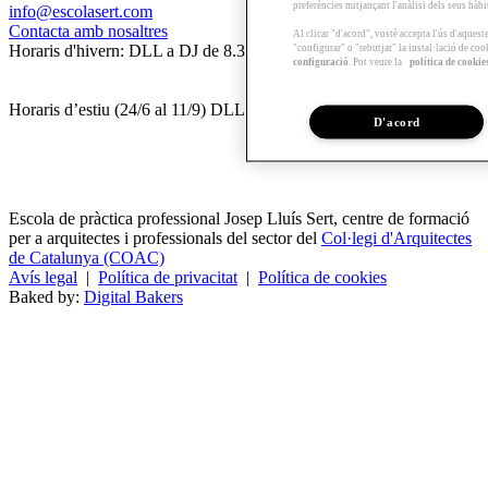
preferències mitjançant l'anàlisi dels seus hàb
info@escolasert.com
Contacta amb nosaltres
Al clicar "d'acord", vostè accepta l'ús d'aques
Horaris d'hivern: DLL a DJ de 8.30 a 16.30 h / DV de 8.30 a 14 h.
"configurar" o "rebutjar" la instal·lació de coo
configuració
. Pot veure la
política de cookie
Horaris d’estiu (24/6 al 11/9) DLL a DV de 8.30 a 14 h.
D'acord
Escola de pràctica professional Josep Lluís Sert, centre de formació
per a arquitectes i professionals del sector del
Col·legi d'Arquitectes
de Catalunya (COAC)
Avís legal
|
Política de privacitat
|
Política de cookies
Baked by:
Digital Bakers