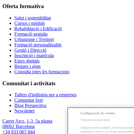
Oferta formativa
Salut i sostenibilitat
Cursos i mòduls
Rehabilitació i Edificació
Formació gratuïta
Urbanisme i Territori
Formació personalitzable
Gestió i Direcció
Inscripció i matrícula
Eines digitals
Beques i ajuts
Consulta totes les formacions
Comunitat i activitats
Tallers d'indústria per a empreses
Comunitat Sert
Blog Perspectiva
Newsletter
Configuració de cookies
Valorem la seva privacitat
Carrer Arcs, 1-3, 5a planta
08002 Barcelona
Utilitzem cookies pròpies i de tercers per oferi
+34 933 067 844
experiència i servei i, si s’escau, mostrar publ