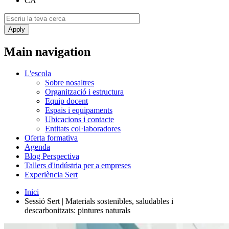
CA
Main navigation
L'escola
Sobre nosaltres
Organització i estructura
Equip docent
Espais i equipaments
Ubicacions i contacte
Entitats col·laboradores
Oferta formativa
Agenda
Blog Perspectiva
Tallers d'indústria per a empreses
Experiència Sert
Inici
Sessió Sert | Materials sostenibles, saludables i
descarbonitzats: pintures naturals