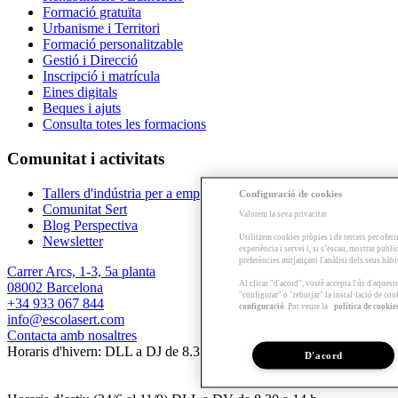
Formació gratuïta
Urbanisme i Territori
Formació personalitzable
Gestió i Direcció
Inscripció i matrícula
Eines digitals
Beques i ajuts
Consulta totes les formacions
Comunitat i activitats
Tallers d'indústria per a empreses
Configuració de cookies
Comunitat Sert
Valorem la seva privacitat
Blog Perspectiva
Utilitzem cookies pròpies i de tercers per oferi
Newsletter
experiència i servei i, si s’escau, mostrar publ
preferències mitjançant l'anàlisi dels seus hàb
Carrer Arcs, 1-3, 5a planta
Al clicar "d'acord", vostè accepta l'ús d'aques
08002 Barcelona
"configurar" o "rebutjar" la instal·lació de coo
+34 933 067 844
configuració
. Pot veure la
política de cookie
info@escolasert.com
Contacta amb nosaltres
Horaris d'hivern: DLL a DJ de 8.30 a 16.30 h / DV de 8.30 a 14 h.
D'acord