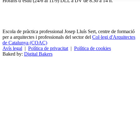
Horaris d’estiu (24/6 al 11/9) DLL a DV de 8.30 a 14 h.
Escola de pràctica professional Josep Lluís Sert, centre de formació
per a arquitectes i professionals del sector del
Col·legi d'Arquitectes
de Catalunya (COAC)
Avís legal
|
Política de privacitat
|
Política de cookies
Baked by:
Digital Bakers