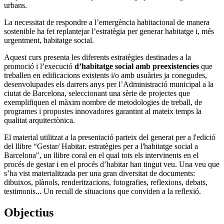
urbans.
La necessitat de respondre a l’emergència habitacional de manera
sostenible ha fet replantejar l’estratègia per generar habitatge i, més
urgentment, habitatge social.
Aquest curs presenta les diferents estratègies destinades a la
promoció i l’execució
d’habitatge social amb preexistencies
que
treballen en edificacions existents i/o amb usuàries ja conegudes,
desenvolupades els darrers anys per l’Administració municipal a la
ciutat de Barcelona, seleccionant una sèrie de projectes que
exemplifiquen el màxim nombre de metodologies de treball, de
programes i propostes innovadores garantint al mateix temps la
qualitat arquitectònica.
El material utilitzat a la presentació parteix del generat per a l'edició
del llibre “Gestar/ Habitar. estratègies per a l'habitatge social a
Barcelona", un llibre coral en el qual tots els intervinents en el
procés de gestar i en el procés d’habitar han tingut veu. Una veu que
s’ha vist materialitzada per una gran diversitat de documents:
dibuixos, plànols, renderitzacions, fotografies, reflexions, debats,
testimonis... Un recull de situacions que conviden a la reflexió.
Objectius