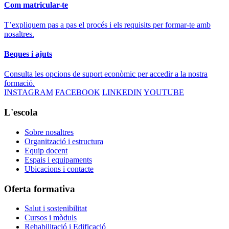
Com matricular-te
T’expliquem pas a pas el procés i els requisits per formar-te amb
nosaltres.
Beques i ajuts
Consulta les opcions de suport econòmic per accedir a la nostra
formació.
INSTAGRAM
FACEBOOK
LINKEDIN
YOUTUBE
L'escola
Sobre nosaltres
Organització i estructura
Equip docent
Espais i equipaments
Ubicacions i contacte
Oferta formativa
Salut i sostenibilitat
Cursos i mòduls
Rehabilitació i Edificació