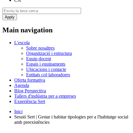
CA
Main navigation
L'escola
Sobre nosaltres
Organització i estructura
Equip docent
Espais i equipaments
Ubicacions i contacte
Entitats col·laboradores
Oferta formativa
Agenda
Blog Perspectiva
Tallers d'indústria per a empreses
Experiència Sert
Inici
Sessió Sert | Gestar i habitar tipologies per a l'habitatge social
amb preexistències