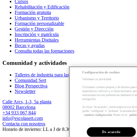
Cursos
Rehabilitación y Edificación
Formación gratuita
Urbanismo y Territorio
Formación personalizable
Gestión y Dirección
Inscripción y matrícula
Herramientas Digitales
Becas y ayudas
Consulta todas las formaciones
Comunidad y actividades
Configuración de cookies
Talleres de industria para las empresas
Comunidad Sert
Valoramos su privacidad
Blog Perspectiva
Utilizamos cookies propias y de terceros para 
Newsletter
experiencia y servicio y, si fuese necesario, mo
relacionada con sus preferencias mediante el an
navegación.
Calle Arcs, 1-3, 5a planta
08002 Barcelona
Al clicar "de acuerdo", usted acepta el uso de 
puede "configurar" o "rechazar" la instalación
+34 933 067 844
cambiar configuración
. Puede ver la
políti
info@escolasert.com
Contacta con nosotros
Horario de invierno: LL a J de 8.30 a 16.30 h / V de 8.30 a 14 h.
De acuerdo