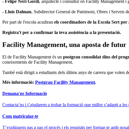
- Felipe Neri Gordi
, arquitecte i consultor en Facility Management i g
- Lluís Dalmau
, Subdirector General de Patrimoni, Obres i Serveis d
Per part de l'escola acudiran
els coordinadors de la Escola Sert per
Registra't per a confirmar la teva assistència a la presentació.
Facility Management, una aposta de futur
El de Facility Management és un
postgrau consolidat dins del prog
coneixements de Facility Management.
També està dirigit a estudiants dels últims anys de carrera que volen de
Més informació:
Postgrau Facility Management
.
Demana'ns Informació
Contacta’ns i t’ajudarem a trobar la formació que millor s’adapti a les 
Com matricular-te
T’expliquem pas a pas el procés i els requisits per formar-te amb nosal