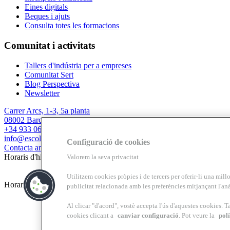
Eines digitals
Beques i ajuts
Consulta totes les formacions
Comunitat i activitats
Tallers d'indústria per a empreses
Comunitat Sert
Blog Perspectiva
Newsletter
Carrer Arcs, 1-3, 5a planta
08002 Barcelona
+34 933 067 844
info@escolasert.com
Configuració de cookies
Contacta amb nosaltres
Horaris d'hivern: DLL a DJ de 8.30 a 16.30 h / DV de 8.30 a 14 h.
Valorem la seva privacitat
Utilitzem cookies pròpies i de tercers per oferir-li una millo
Horaris d’estiu (24/6 al 11/9) DLL a DV de 8.30 a 14 h.
publicitat relacionada amb les preferències mitjançant l'anà
Al clicar "d'acord", vostè accepta l'ús d'aquestes cookies. T
cookies clicant a
canviar configuració
. Pot veure la
polí