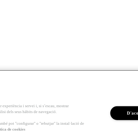
r experiència i servei i, si s’escau, mostrar
lisi dels seus hàbits de navegació.
D'ac
ambé pot "configurar" o "rebutjar" la instal·lació de
tica de cookies