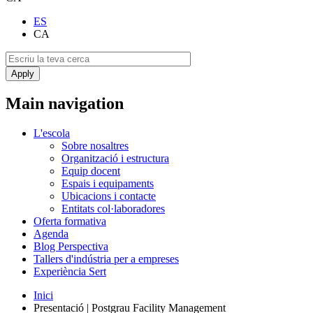
ES
CA
Main navigation
L'escola
Sobre nosaltres
Organització i estructura
Equip docent
Espais i equipaments
Ubicacions i contacte
Entitats col·laboradores
Oferta formativa
Agenda
Blog Perspectiva
Tallers d'indústria per a empreses
Experiència Sert
Inici
Presentació | Postgrau Facility Management