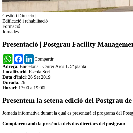
Gestió i Direcció
|
Edificació i rehabilitació
Formació
Jornades
Presentació | Postgrau Facility Manageme
WhatsApp
Facebook
LinkedIn
Compartir
Adreça
: Barcelona - Carrer Arcs 1, 5ª planta
Localització
: Escola Sert
Data d'inici
: 26 Set 2019
Durada
: 2h
Horari
: 17:00 a 19:00h
Presentem la setena edició del Postgrau d
Jornada informativa durant la qual es presentarà el programa del Postg
Comptarem amb la presència dels dos directors del postgrau: