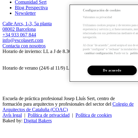
Comunidad Sert
Blog Perspectiva
Configuración de cookies
Newsletter
Valoramos su privacidad
Calle Arcs, 1-3, 5a planta
Utilizamos cookies propias y de terceros para 
08002 Barcelona
experiencia y servicio y, si fuese necesario, mo
relacionada con sus preferencias mediante el an
+34 933 067 844
navegación.
info@escolasert.com
Contacta con nosotros
Al clicar "de acuerdo", usted acepta el uso de 
puede "configurar" o "rechazar" la instalación
Horario de invierno: LL a J de 8.30 a 16.30 h / V de 8.30 a 14 h.
cambiar configuración
. Puede ver la
políti
Horario de verano (24/6 al 11/9) LL a V de 8.30 a 14 h.
De acuerdo
Escuela de práctica profesional Josep Lluís Sert, centro de
formación para arquitectos y profesionales del sector del
Colegio de
Arquitectos de Cataluña (COAC)
Avís legal
|
Política de privacidad
|
Política de cookies
Baked by:
Digital Bakers