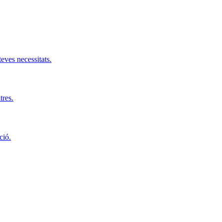
teves necessitats.
tres.
ció.