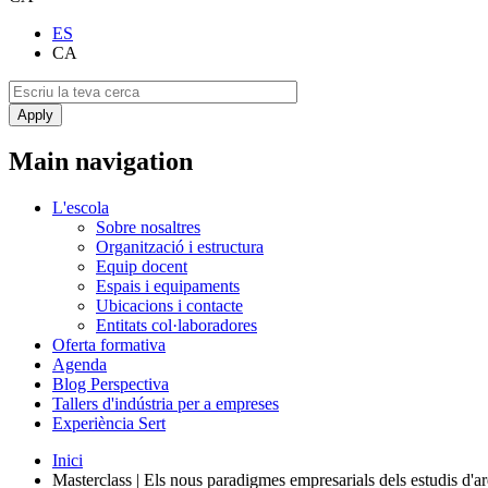
ES
CA
Main navigation
L'escola
Sobre nosaltres
Organització i estructura
Equip docent
Espais i equipaments
Ubicacions i contacte
Entitats col·laboradores
Oferta formativa
Agenda
Blog Perspectiva
Tallers d'indústria per a empreses
Experiència Sert
Inici
Masterclass | Els nous paradigmes empresarials dels estudis d'ar