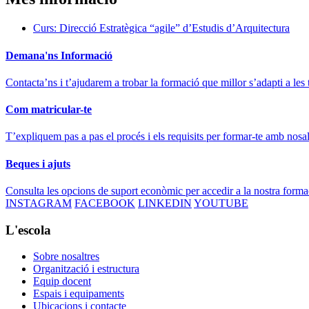
Curs: Direcció Estratègica “agile” d’Estudis d’Arquitectura
Demana'ns Informació
Contacta’ns i t’ajudarem a trobar la formació que millor s’adapti a les 
Com matricular-te
T’expliquem pas a pas el procés i els requisits per formar-te amb nosal
Beques i ajuts
Consulta les opcions de suport econòmic per accedir a la nostra forma
INSTAGRAM
FACEBOOK
LINKEDIN
YOUTUBE
L'escola
Sobre nosaltres
Organització i estructura
Equip docent
Espais i equipaments
Ubicacions i contacte