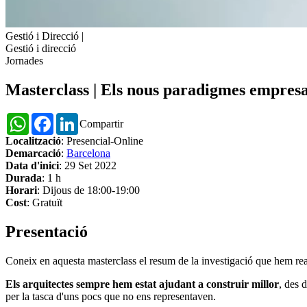
Gestió i Direcció
|
Gestió i direcció
Jornades
Masterclass | Els nous paradigmes empresar
WhatsApp
Facebook
LinkedIn
Compartir
Localització
: Presencial-Online
Demarcació
:
Barcelona
Data d'inici
: 29 Set 2022
Durada
: 1 h
Horari
: Dijous de 18:00-19:00
Cost
: Gratuït
Presentació
Coneix en aquesta masterclass el resum de la investigació que hem realit
Els arquitectes sempre hem estat ajudant a construir millor
, des 
per la tasca d'uns pocs que no ens representaven.