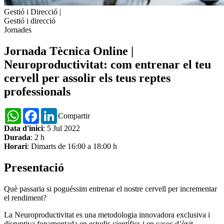
Gestió i Direcció
|
Gestió i direcció
Jornades
Jornada Tècnica Online |
Neuroproductivitat: com entrenar el teu
cervell per assolir els teus reptes
professionals
WhatsApp
Facebook
LinkedIn
Compartir
Data d'inici
: 5 Jul 2022
Durada
: 2 h
Horari
: Dimarts de 16:00 a 18:00 h
Presentació
Què passaria si poguéssim entrenar el nostre cervell per incrementar
el rendiment?
La Neuroproductivitat es una metodologia innovadora exclusiva i
disruptiva fonamentada en estudis científics i en casos d’èxit