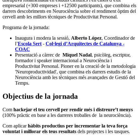
empresarial (+300 empreses i +12500 participants), que combina els
darrers descobriments en Neurociència sobre el rendiment òptim del
cervell amb les millors tècniques de Productivitat Personal.
Programa de la jornada:
Inaugura i modera la sessió,
Alberto López
, Coordinador de
l’
Escola Sert
-
Col·legi d’Arquitectes de Catalunya -
COAC
Presentació a càrrec de
Miquel Nadal
, psicòleg, escriptor,
formador i speaker internacional a Neurociència i
Productivitat Personal. Pioner en la creació de la metodologia
'Neuroproductividad', que combina els darrers estudis de la
Neurociència amb les tècniques més avançades de Gestió del
Temps.
Objectius de la jornada
Com
hackejar el teu cervell per rendir més i distreure’t menys
(100% pràctic en base a les darreres troballes de la neurociència).
Com aplicar
hàbits productius per incrementar la teva força
voluntat i millorar els teus resultats
dels projectes i les tasques.