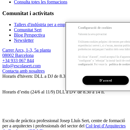
Consulta totes les formacions
Comunitat i activitats
Tallers d'indústria per a empreses
Configuració de cookies
Comunitat Sert
Blog Perspectiva
Valorem la seva privacitat
Newsletter
Utilitzem cookies pròpies i de tercers per oferi
experiència i servei i, si s’escau, mostrar publ
Carrer Arcs, 1-3, 5a planta
preferències mitjançant l'anàlisi dels seus hàb
08002 Barcelona
Al clicar "d'acord", vostè accepta l'ús d'aques
+34 933 067 844
"configurar" o "rebutjar" la instal·lació de coo
configuració
. Pot veure la
política de cookie
info@escolasert.com
Contacta amb nosaltres
Horaris d'hivern: DLL a DJ de 8.30 a 16.30 h / DV de 8.30 a 14 h.
D'acord
Horaris d’estiu (24/6 al 11/9) DLL a DV de 8.30 a 14 h.
Escola de pràctica professional Josep Lluís Sert, centre de formació
per a arquitectes i professionals del sector del
Col·legi d'Arquitectes