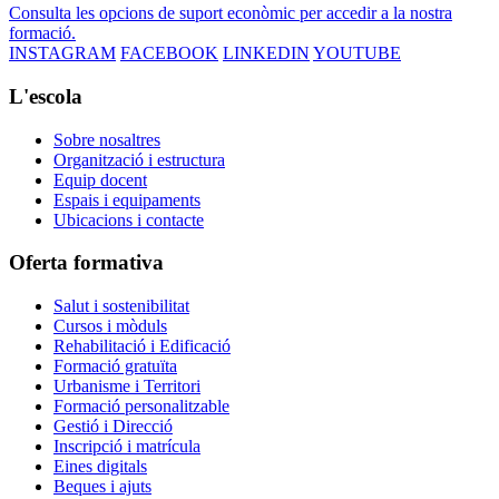
Consulta les opcions de suport econòmic per accedir a la nostra
formació.
INSTAGRAM
FACEBOOK
LINKEDIN
YOUTUBE
L'escola
Sobre nosaltres
Organització i estructura
Equip docent
Espais i equipaments
Ubicacions i contacte
Oferta formativa
Salut i sostenibilitat
Cursos i mòduls
Rehabilitació i Edificació
Formació gratuïta
Urbanisme i Territori
Formació personalitzable
Gestió i Direcció
Inscripció i matrícula
Eines digitals
Beques i ajuts