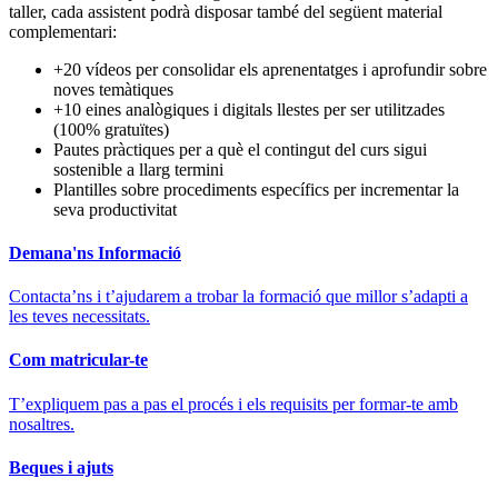
taller, cada assistent podrà disposar també del següent material
complementari:
+20 vídeos per consolidar els aprenentatges i aprofundir sobre
noves temàtiques
+10 eines analògiques i digitals llestes per ser utilitzades
(100% gratuïtes)
Pautes pràctiques per a què el contingut del curs sigui
sostenible a llarg termini
Plantilles sobre procediments específics per incrementar la
seva productivitat
Demana'ns Informació
Contacta’ns i t’ajudarem a trobar la formació que millor s’adapti a
les teves necessitats.
Com matricular-te
T’expliquem pas a pas el procés i els requisits per formar-te amb
nosaltres.
Beques i ajuts