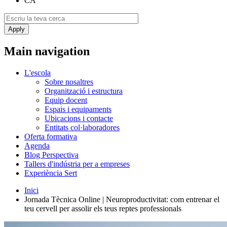
CA
Main navigation
L'escola
Sobre nosaltres
Organització i estructura
Equip docent
Espais i equipaments
Ubicacions i contacte
Entitats col·laboradores
Oferta formativa
Agenda
Blog Perspectiva
Tallers d'indústria per a empreses
Experiència Sert
Inici
Jornada Tècnica Online | Neuroproductivitat: com entrenar el
teu cervell per assolir els teus reptes professionals