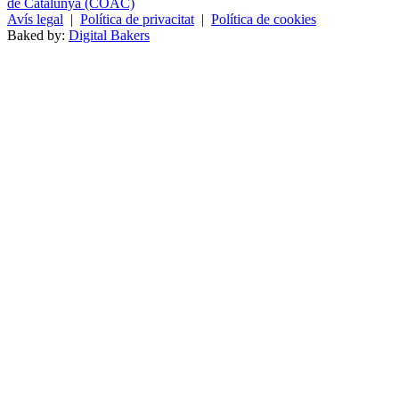
de Catalunya (COAC)
Avís legal
|
Política de privacitat
|
Política de cookies
Baked by:
Digital Bakers