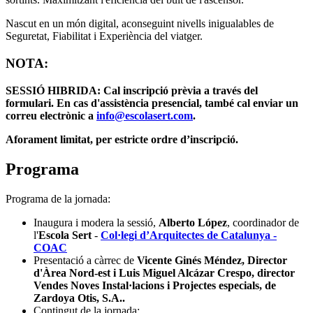
Nascut en un món digital, aconseguint nivells inigualables de
Seguretat, Fiabilitat i Experiència del viatger.
NOTA:
SESSIÓ HIBRIDA: Cal inscripció prèvia a través del
formulari. En cas d'assistència presencial, també cal enviar un
correu electrònic a
info@escolasert.com
.
Aforament limitat, per estricte ordre d’inscripció.
Programa
Programa de la jornada:
Inaugura i modera la sessió,
Alberto López
, coordinador de
l'
Escola Sert
-
Col·legi d’Arquitectes de Catalunya -
COAC
Presentació a càrrec de
Vicente Ginés Méndez, Director
d'Àrea Nord-est i Luis Miguel Alcázar Crespo, director
Vendes Noves Instal·lacions i Projectes especials, de
Zardoya Otis, S.A..
Contingut de la jornada: