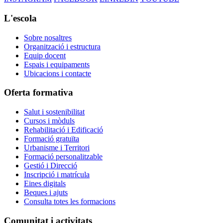
L'escola
Sobre nosaltres
Organització i estructura
Equip docent
Espais i equipaments
Ubicacions i contacte
Oferta formativa
Salut i sostenibilitat
Cursos i mòduls
Rehabilitació i Edificació
Formació gratuïta
Urbanisme i Territori
Formació personalitzable
Gestió i Direcció
Inscripció i matrícula
Eines digitals
Beques i ajuts
Consulta totes les formacions
Comunitat i activitats