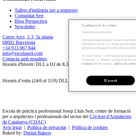
Tallers d'indústria per a empreses
Comunitat Sert
Blog Perspectiva
Configuració de cookies
Newsletter
Valorem la seva privacitat
Carrer Arcs, 1-3, 5a planta
Utilitzem cookies pròpies i de tercers per oferi
08002 Barcelona
experiència i servei i, si s’escau, mostrar publ
+34 933 067 844
preferències mitjançant l'anàlisi dels seus hàb
info@escolasert.com
Al clicar "d'acord", vostè accepta l'ús d'aques
Contacta amb nosaltres
"configurar" o "rebutjar" la instal·lació de coo
Horaris d'hivern: DLL a DJ de 8.30 a 16.30 h / DV de 8.30 a 14 h.
configuració
. Pot veure la
política de cookie
Horaris d’estiu (24/6 al 11/9) DLL a DV de 8.30 a 14 h.
D'acord
Escola de pràctica professional Josep Lluís Sert, centre de formació
per a arquitectes i professionals del sector del
Col·legi d'Arquitectes
de Catalunya (COAC)
Avís legal
|
Política de privacitat
|
Política de cookies
Baked by:
Digital Bakers