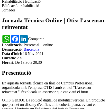
Rehabilitació i Edificació
|
Edificació i rehabilitació
Jornades
Jornada Tècnica Online | Otis: l'ascensor
reinventat
WhatsApp
Facebook
LinkedIn
Compartir
Localització
: Presencial + online
Demarcació
:
Barcelona
Data d'inici
: 16 Nov 2021
Durada
: 2 h
Horari
: De 18:30 a 20:30
Presentació
En aquesta Jornada tècnica en línia de Campus Professional,
organitzada amb l'empresa OTIS i amb el títol "L'ascensor
reinventat." s'explicarà un ascensor que canviarà el futur.
OTIS Gen360. La solució digital de mobilitat vertical. Un producte
que permet un disseny d'edificis amb coberta plana, evitant el
sortints. Maximitzant l'eficiència del buit de l'ascensor.