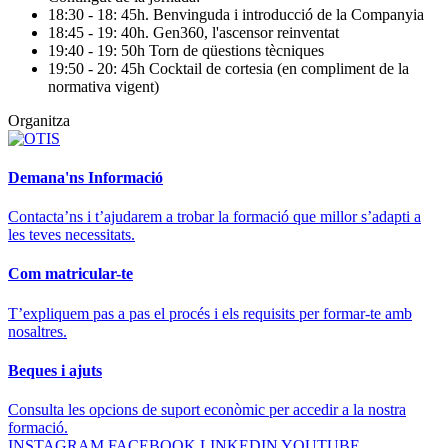
18:30 - 18: 45h. Benvinguda i introducció de la Companyia
18:45 - 19: 40h. Gen360, l'ascensor reinventat
19:40 - 19: 50h Torn de qüestions tècniques
19:50 - 20: 45h Cocktail de cortesia (en compliment de la
normativa vigent)
Organitza
Demana'ns Informació
Contacta’ns i t’ajudarem a trobar la formació que millor s’adapti a
les teves necessitats.
Com matricular-te
T’expliquem pas a pas el procés i els requisits per formar-te amb
nosaltres.
Beques i ajuts
Consulta les opcions de suport econòmic per accedir a la nostra
formació.
INSTAGRAM
FACEBOOK
LINKEDIN
YOUTUBE