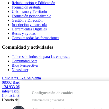
Rehabilitación y Edificación
Formación gratuita
Urbanismo y Territorio
Formación personalizable
Gestión y Dirección
Inscripción y matrícula
Herramientas Digitales
Becas y ayudas
Consulta todas las formaciones
Comunidad y actividades
Talleres de industria para las empresas
Comunidad Sert
Blog Perspectiva
Newsletter
Calle Arcs, 1-3, 5a planta
08002 Barcelona
+34 933 067 844
info@escolasert.com
Configuración de cookies
Contacta con nosotros
Horario de invierno: LL a J de 8.30 a 16.30 h / V de 8.30 a 14 h.
Valoramos su privacidad