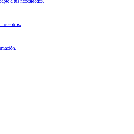
apte a tus necesidades.
on nosotros.
ormación.