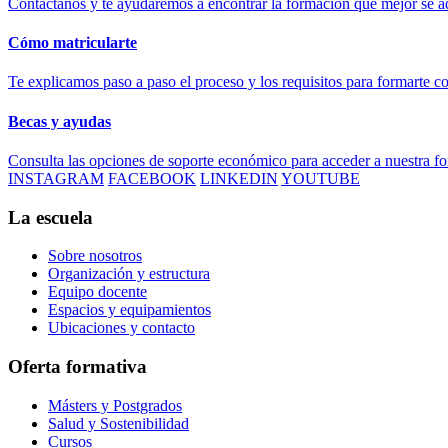
Contáctanos y te ayudaremos a encontrar la formación que mejor se ad
Cómo matricularte
Te explicamos paso a paso el proceso y los requisitos para formarte c
Becas y ayudas
Consulta las opciones de soporte económico para acceder a nuestra f
INSTAGRAM
FACEBOOK
LINKEDIN
YOUTUBE
La escuela
Sobre nosotros
Organización y estructura
Equipo docente
Espacios y equipamientos
Ubicaciones y contacto
Oferta formativa
Másters y Postgrados
Salud y Sostenibilidad
Cursos