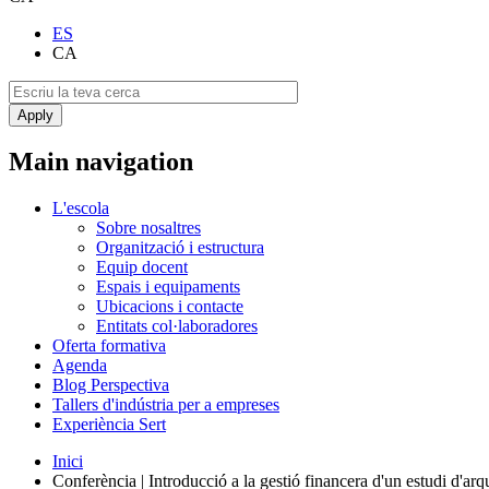
ES
CA
Main navigation
L'escola
Sobre nosaltres
Organització i estructura
Equip docent
Espais i equipaments
Ubicacions i contacte
Entitats col·laboradores
Oferta formativa
Agenda
Blog Perspectiva
Tallers d'indústria per a empreses
Experiència Sert
Inici
Conferència | Introducció a la gestió financera d'un estudi d'arq