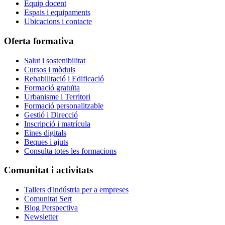
Equip docent
Espais i equipaments
Ubicacions i contacte
Oferta formativa
Salut i sostenibilitat
Cursos i mòduls
Rehabilitació i Edificació
Formació gratuïta
Urbanisme i Territori
Formació personalitzable
Gestió i Direcció
Inscripció i matrícula
Eines digitals
Beques i ajuts
Consulta totes les formacions
Comunitat i activitats
Tallers d'indústria per a empreses
Comunitat Sert
Blog Perspectiva
Newsletter