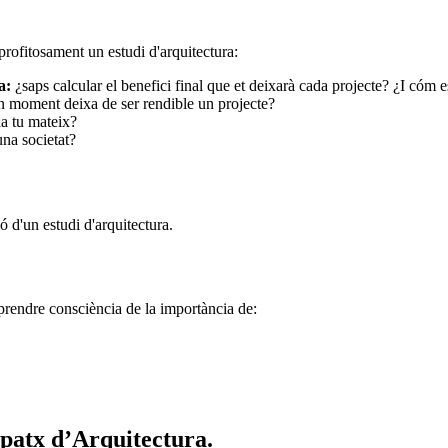
profitosament un estudi d'arquitectura:
a:
¿saps calcular el benefici final que et deixarà cada projecte? ¿I cóm 
n moment deixa de ser rendible un projecte?
la tu mateix?
una societat?
 d'un estudi d'arquitectura.
prendre consciència de la importància de:
spatx d’Arquitectura.