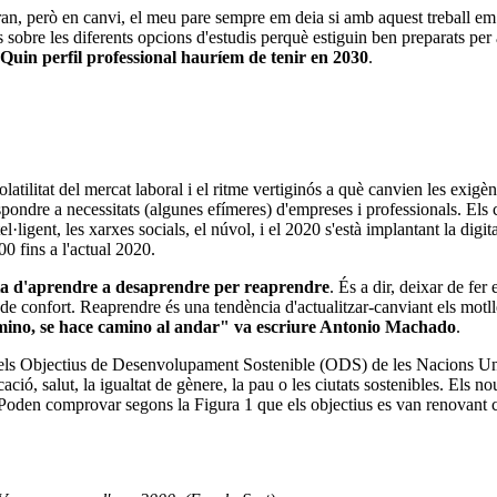
an, però en canvi, el meu pare sempre em deia si amb aquest treball em
s sobre les diferents opcions d'estudis perquè estiguin ben preparats per 
Quin perfil professional hauríem de tenir en 2030
.
olatilitat del mercat laboral i el ritme vertiginós a què canvien les exigè
espondre a necessitats (algunes efímeres) d'empreses i professionals. Els
l·ligent, les xarxes socials, el núvol, i el 2020 s'està implantant la digit
00 fins a l'actual 2020.
ta d'aprendre a desaprendre per reaprendre
. És a dir, deixar de fe
es de confort. Reaprendre és una tendència d'actualitzar-canviant els mot
ino, se hace camino al andar" va escriure Antonio Machado
.
ió dels Objectius de Desenvolupament Sostenible (ODS) de les Nacions 
ucació, salut, la igualtat de gènere, la pau o les ciutats sostenibles. Els
n comprovar segons la Figura 1 que els objectius es van renovant cada 