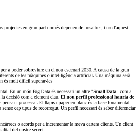
urs projectes en gran part només depenen de nosaltres, i no d'aquest
ar per a poder sobreviure en el nou escenari 2030. A causa de la gran
iferents de les màquines o intel·ligència artificial. Una màquina serà
 és molt difícil superar-les.
ental. En un món Big Data és necessari un altre "
Small Data
" com a
 i la decisió com a element clau.
El nou perfil professional hauria de
 pensar i processar. El llapis i paper en blanc és la base fonamental
a sense cap tipus de recorregut. Un perfil necessari és saber diferenciar
encàrrecs o acords per a incrementar la meva cartera clients. Un client
alitat del nostre servei.