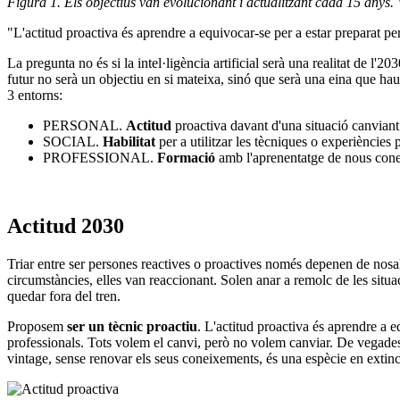
Figura 1. Els objectius van evolucionant i actualitzant cada 15 anys.
"L'actitud proactiva és aprendre a equivocar-se per a estar preparat pe
La pregunta no és si la intel·ligència artificial serà una realitat de l
futur no serà un objectiu en si mateixa, sinó que serà una eina que ha
3 entorns:
PERSONAL.
Actitud
proactiva davant d'una situació canviant
SOCIAL.
Habilitat
per a utilitzar les tècniques o experiències 
PROFESSIONAL.
Formació
amb l'aprenentatge de nous conei
Actitud 2030
Triar entre ser persones reactives o proactives només depenen de nosal
circumstàncies, elles van reaccionant. Solen anar a remolc de les situa
quedar fora del tren.
Proposem
ser un tècnic proactiu
. L'actitud proactiva és aprendre a 
professionals. Tots volem el canvi, però no volem canviar. De vegades 
vintage, sense renovar els seus coneixements, és una espècie en extinc