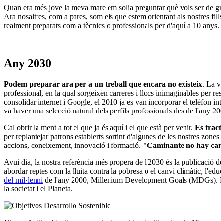
Quan era més jove la meva mare em solia preguntar què vols ser de gr
Ara nosaltres, com a pares, som els que estem orientant als nostres fill
realment preparats com a tècnics o professionals per d'aquí a 10 anys.
Any 2030
Podem preparar ara per a un treball que encara no existeix
. La v
professional, en la qual sorgeixen carreres i llocs inimaginables per r
consolidar internet i Google, el 2010 ja es van incorporar el telèfon inte
va haver una selecció natural dels perfils professionals des de l'any 20
Cal obrir la ment a tot el que ja és aquí i el que està per venir.
Es trac
per replantejar patrons establerts sortint d'algunes de les nostres zon
accions, coneixement, innovació i formació.
"Caminante no hay cam
Avui dia, la nostra referència més propera de l'2030 és la publicac
abordar reptes com la lluita contra la pobresa o el canvi climàtic, l'ed
del mil·lenni
de l'any 2000, Millenium Development Goals (MDGs). Pode
la societat i el Planeta.