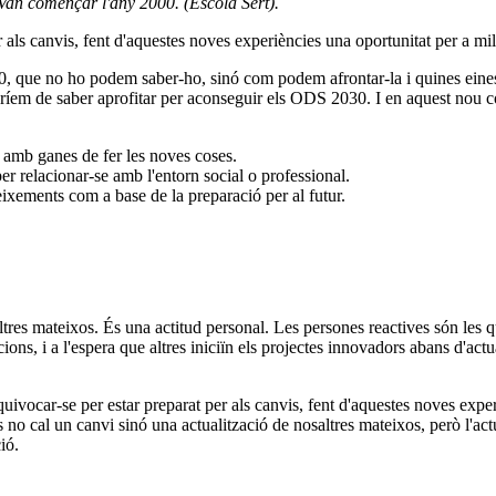
 Van començar l'any 2000. (Escola Sert).
r als canvis, fent d'aquestes noves experiències una oportunitat per a mi
'2030, que no ho podem saber-ho, sinó com podem afrontar-la i quines eine
uríem de saber aprofitar per aconseguir els ODS 2030. I en aquest nou c
 amb ganes de fer les noves coses.
per relacionar-se amb l'entorn social o professional.
xements com a base de la preparació per al futur.
tres mateixos. És una actitud personal. Les persones reactives són les q
cions, i a l'espera que altres iniciïn els projectes innovadors abans d'a
equivocar-se per estar preparat per als canvis, fent d'aquestes noves exp
no cal un canvi sinó una actualització de nosaltres mateixos, però l'actu
ió.