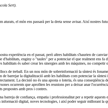
cola Sert).
m aturats, el món ens passarà per la dreta sense avisar. Així nostres fut
nostra experiència en el passat, però altres habilitats s'haurien de canvi
 d'habilitats, enginy o "taules" per a potenciar el que realment ens fa d
 habilitats és saber crear les sinergies amb les màquines, no competir on
s llocs de treball. En un nou món de sobreinformació la síntesi és fonam
de barrejar la digitalització amb les habilitats com potenciar la síntesi
orrectament. La decisió no és una aposta o loteria, és una conseqüència de
ersones ocurrents que aprofiten les reunions per a deixar anar l'ocurrènci
ts propostes amb pros i contres.
na barreja de confiança, empatia i professionalitat per a repetir aquests 
informació digital, noves tecnologies, i així poder seguir millorant la qu