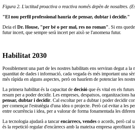
Figura 2. L'actitud proactiva o reactiva només depèn de nosaltres. (Es
"El nou perfil professional hauria de pensar, dubtar i decidir."
Deia el
Dr. House, "per bé o per mal, res no roman"
. Si ens quede
futur incert, que sempre serà incert per això se l'anomena futur.
Habilitat 2030
Possiblement una part de les nostres habilitats ens serviran degut a la 
quantitat de dades i informació, cada vegada és més important una sèrie
més ràpida en alguns aspectes, però on hauríem de potenciar les nostres
La primera habilitat és la capacitat de
decisió
que és vital en els futur
resum per a poder decidir. Les empreses, despatxos, organitzacions han 
pensar, dubtar i decidir
. Cal escoltar per a dubtar i poder decidir c
per començar l'estratègia d'una idea o projecte. Però cal evitar a les p
entre ocurrència i idea, per a valorar de forma fonamentada les diferen
La tecnologia ajudarà a tancar
encàrrecs, vendes
o acords, però cal u
és la repetició regular d'encàrrecs amb la mateixa empresa aprofitant la 