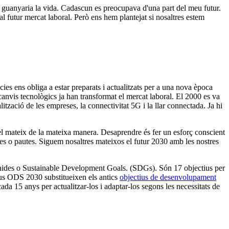
 guanyaria la vida. Cadascun es preocupava d'una part del meu futur.
al futur mercat laboral. Però ens hem plantejat si nosaltres estem
ncies ens obliga a estar preparats i actualitzats per a una nova època
 canvis tecnològics ja han transformat el mercat laboral. El 2000 es va
alització de les empreses, la connectivitat 5G i la llar connectada. Ja hi
r el mateix de la mateixa manera. Desaprendre és fer un esforç conscient
lles o pautes. Siguem nosaltres mateixos el futur 2030 amb les nostres
Unides o Sustainable Development Goals. (SDGs). Són 17 objectius per
 nous ODS 2030 substitueixen els antics
objectius de desenvolupament
15 anys per actualitzar-los i adaptar-los segons les necessitats de