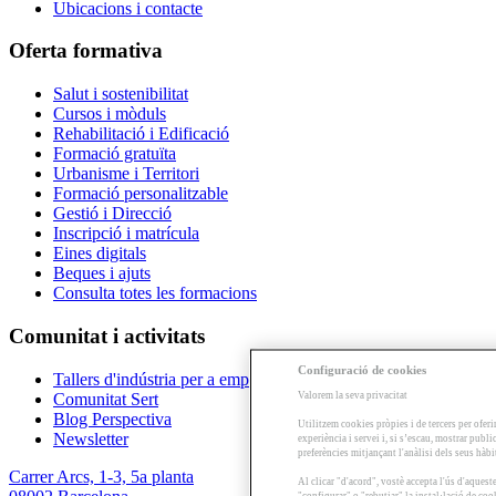
Ubicacions i contacte
Oferta formativa
Salut i sostenibilitat
Cursos i mòduls
Rehabilitació i Edificació
Formació gratuïta
Urbanisme i Territori
Formació personalitzable
Gestió i Direcció
Inscripció i matrícula
Eines digitals
Beques i ajuts
Consulta totes les formacions
Comunitat i activitats
Configuració de cookies
Tallers d'indústria per a empreses
Valorem la seva privacitat
Comunitat Sert
Blog Perspectiva
Utilitzem cookies pròpies i de tercers per oferi
Newsletter
experiència i servei i, si s’escau, mostrar publ
preferències mitjançant l'anàlisi dels seus hàb
Carrer Arcs, 1-3, 5a planta
Al clicar "d'acord", vostè accepta l'ús d'aques
"configurar" o "rebutjar" la instal·lació de coo