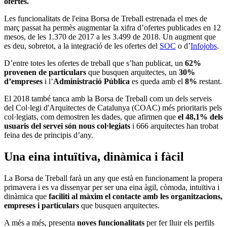
ofertes.
Les funcionalitats de l'eina Borsa de Treball estrenada el mes de
març passat ha permès augmentar la xifra d’ofertes publicades en 12
mesos, de les 1.370 de 2017 a les 3.499 de 2018. Un augment que
es deu, sobretot, a la integració de les ofertes del
SOC
o d’
Infojobs
.
D’entre totes les ofertes de treball que s’han publicat, un
62%
provenen de particulars
que busquen arquitectes, un
30%
d’empreses
i l’
Administració Pública
es queda amb el
8%
restant.
El 2018 també tanca amb la Borsa de Treball com un dels serveis
del Col·legi d'Arquitectes de Catalunya (COAC) més prioritaris pels
col·legiats, com demostren les dades, que afirmen que
el 48,1% dels
usuaris del servei són nous col·legiats
i 666 arquitectes han trobat
feina des de principis d’any.
Una eina intuïtiva, dinàmica i fàcil
La Borsa de Treball farà un any que està en funcionament la propera
primavera i es va dissenyar per ser una eina àgil, còmoda, intuïtiva i
dinàmica que
faciliti al màxim el contacte amb les organitzacions,
empreses i particulars
que busquen arquitectes.
A més a més, presenta
noves funcionalitats
per fer lluir els perfils