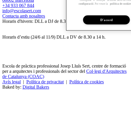
08002 Barcelona
configuració
. Pot veure la
política de cookie
+34 933 067 844
info@escolasert.com
Contacta amb nosaltres
D'acord
Horaris d'hivern: DLL a DJ de 8.30 a 16.30 h / DV de 8.30 a 14 h.
Horaris d’estiu (24/6 al 11/9) DLL a DV de 8.30 a 14 h.
Escola de pràctica professional Josep Lluís Sert, centre de formació
per a arquitectes i professionals del sector del
Col·legi d'Arquitectes
de Catalunya (COAC)
Avís legal
|
Política de privacitat
|
Política de cookies
Baked by:
Digital Bakers