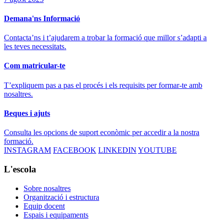
Demana'ns Informació
Contacta’ns i t’ajudarem a trobar la formació que millor s’adapti a
les teves necessitats.
Com matricular-te
T’expliquem pas a pas el procés i els requisits per formar-te amb
nosaltres.
Beques i ajuts
Consulta les opcions de suport econòmic per accedir a la nostra
formació.
INSTAGRAM
FACEBOOK
LINKEDIN
YOUTUBE
L'escola
Sobre nosaltres
Organització i estructura
Equip docent
Espais i equipaments