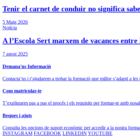
Tenir el carnet de conduir no significa saber
5 Maig 2026
Notícia
A l’Escola Sert marxem de vacances entre l’
7 agost 2025
Demana'ns Informació
Contacta’ns i t’ajudarem a trobar la formació que millor s’adapti a les 
Com matricular-te
T’expliquem pas a pas el procés i els requisits per formar-te amb nosal
Beques i ajuts
Consulta les opcions de suport econòmic per accedir a la nostra forma
INSTAGRAM
FACEBOOK
LINKEDIN
YOUTUBE