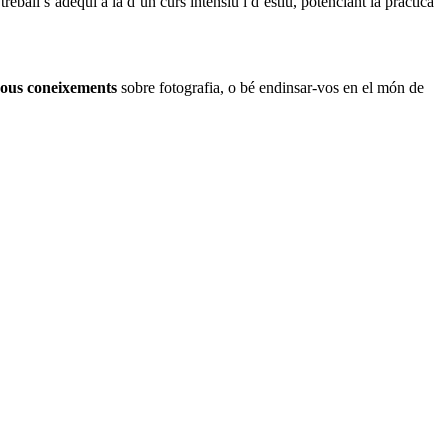
all s’adeqüi a la d’un curs intensiu i d’estiu, potenciant la pràctica
 nous coneixements
sobre fotografia, o bé endinsar-vos en el món de