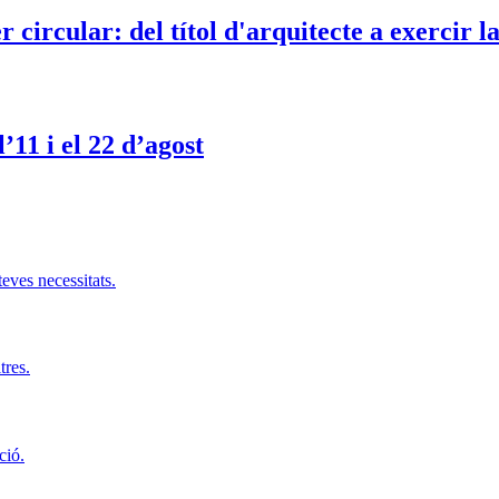
 circular: del títol d'arquitecte a exercir l
11 i el 22 d’agost
teves necessitats.
tres.
ció.