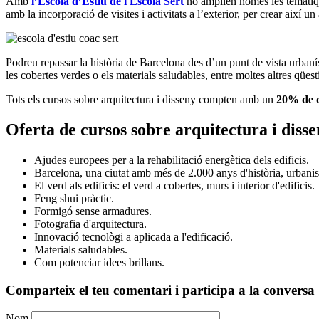
Amb
l’Escola d’Estiu de l'Escola Sert
no amplien només les temàtiqu
amb la incorporació de visites i activitats a l’exterior, per crear així un
Podreu repassar la història de Barcelona des d’un punt de vista urbanís
les cobertes verdes o els materials saludables, entre moltes altres qüest
Tots els cursos sobre arquitectura i disseny compten amb un
20% de 
Oferta de cursos sobre arquitectura i diss
Ajudes europees per a la rehabilitació energètica dels edificis.
Barcelona, una ciutat amb més de 2.000 anys d'història, urbanis
El verd als edificis: el verd a cobertes, murs i interior d'edificis.
Feng shui pràctic.
Formigó sense armadures.
Fotografia d'arquitectura.
Innovació tecnològi a aplicada a l'edificació.
Materials saludables.
Com potenciar idees brillans.
Comparteix el teu comentari i participa a la conversa
Nom