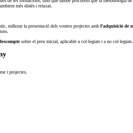
es de les formacions, sinó que també procurem que la metodologia de treb
 ambient més distès i relaxat.
tic, millorar la presentació dels vostres projectes amb
l’adquisició de
ions.
descompte
sobre el preu inicial, aplicable a col·legiats i a no col·legiats.
eny
me i projectes.