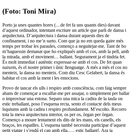
(Foto: Toni Mira)
Porto ja unes quantes hores (…de fet fa uns quants dies) davant
d’aquest ordinador, intentant escriure un article que parli de dansa i
arquitectura. D’arquitectura i dansa durant aquests dies de
confinament, i no me’n surto. Com que ja no em queda gaire més
temps per trobar les paraules, començo a neguitejar-me. Tant de bo
m’haguessin demanat que ho expliqués amb el cos, amb la pell, amb
la mirada, amb el moviment… ballant. Segurament ja el tindria fet.
És molt immediat i autèntic expressar-se amb el cos. De fet quan
naixem, és el nostre primer i únic llenguatge. A més a més el cos no
menteix, la dansa no menteix. Com diu Cesc Gelabert, la dansa és
habitar el cos amb la ment i les emocions.
Provo de tancar els ulls i respiro amb consciència, com faig sempre
abans de començar a escalfar-me per assajar, o simplement per ballar
o improvisar una estona. Separo una mica la cadira de la taula on
estic treballant, poso l’esquena recta, sento el contacte dels meus
ísquiums amb la cadira i respiro profundament. M’escolto. Recorro
tota la meva arquitectura interior, os per os, òrgan per òrgan.
Començo a moure lentament els dits de les mans, els canells, els
braços, les espatlles. L’esquena també necessita participar d’aquest
petit viatge i s’endú el cap amb ella.…. estic ballant!. Ara ja