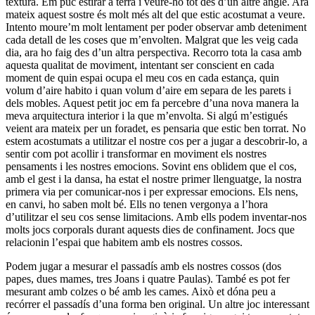
textura. Em puc estirar a terra i veure-ho tot des d’un altre angle. Ara
mateix aquest sostre és molt més alt del que estic acostumat a veure.
Intento moure’m molt lentament per poder observar amb deteniment
cada detall de les coses que m’envolten. Malgrat que les veig cada
dia, ara ho faig des d’un altra perspectiva. Recorro tota la casa amb
aquesta qualitat de moviment, intentant ser conscient en cada
moment de quin espai ocupa el meu cos en cada estança, quin
volum d’aire habito i quan volum d’aire em separa de les parets i
dels mobles. Aquest petit joc em fa percebre d’una nova manera la
meva arquitectura interior i la que m’envolta. Si algú m’estigués
veient ara mateix per un foradet, es pensaria que estic ben torrat. No
estem acostumats a utilitzar el nostre cos per a jugar a descobrir-lo, a
sentir com pot acollir i transformar en moviment els nostres
pensaments i les nostres emocions. Sovint ens oblidem que el cos,
amb el gest i la dansa, ha estat el nostre primer llenguatge, la nostra
primera via per comunicar-nos i per expressar emocions. Els nens,
en canvi, ho saben molt bé. Ells no tenen vergonya a l’hora
d’utilitzar el seu cos sense limitacions. Amb ells podem inventar-nos
molts jocs corporals durant aquests dies de confinament. Jocs que
relacionin l’espai que habitem amb els nostres cossos.
Podem jugar a mesurar el passadís amb els nostres cossos (dos
papes, dues mames, tres Joans i quatre Paulas). També es pot fer
mesurant amb colzes o bé amb les cames. Això et dóna peu a
recórrer el passadís d’una forma ben original. Un altre joc interessant