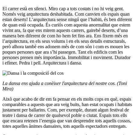
El carrer està en silenci. Miro cap a tots costats i no hi veig gent.
Només veig arquitectura deshabitada. Com canvien els espais quan
estan deserts! L’arquitectura sense ningú que l’habiti, és ben diferent
de quan està ocupada. És curiós com aquesta anormalitat que estem
vivint ara, fa que ens mirem aquests carrers, gairebé deserts, d’una
manera ben diferent de com ho hem fet fins ara. Ens fixem més en
l’arquitectura, en els seus volums i en els seus detalls estructurals,
però alhora també ens adonem més de com són i com es mouen les
poques persones que ara s’hi passegen. Tant els edificis com les
persones prenen més importància. Immobilitat i moviment. Durador
i efímer. Pedra i pell. Arquitectura i dansa.
La dansa ens ajuda a conèixer l'arquitectura del nostre cos. (Toni
Mira)
Això que acabo de dir em fa pensar en els molts cops en què, espais
comparables a aquests que ara veig buits, han estat ocupats i habitats
justament per ballarins. Com, per exemple, durant algun festival de
teatre i dansa de carrer de qualsevol poble o ciutat. Espais tots ells
que encara retenen l’energia que van desprendre tots aquells cossos,
totes aquelles ànimes dansaires, tots aquells espectadors entregats.