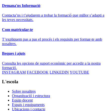
Demana'ns Informació
Contacta’ns i t’ajudarem a trobar la formació que millor s’adapti a
les teves necessitats.
Com matricular-te
T’expliquem pas a pas el procés i els requisits per formar-te amb
nosaltres.
Beques i ajuts
Consulta les opcions de suport econòmic per accedir a la nostra
formació.
INSTAGRAM
FACEBOOK
LINKEDIN
YOUTUBE
L'escola
Sobre nosaltres
Organització i estructura
Equip docent
Espais i equipaments
Ubicacions i contacte