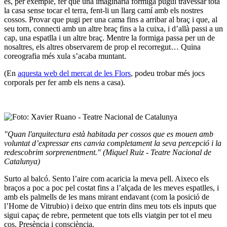
és, per exemple, fer que una imaginària formiga pugui travessar tota
la casa sense tocar el terra, fent-li un llarg camí amb els nostres
cossos. Provar que pugi per una cama fins a arribar al braç i que, al
seu torn, connecti amb un altre braç fins a la cuixa, i d’allà passi a un
cap, una espatlla i un altre braç. Mentre la formiga passa per un de
nosaltres, els altres observarem de prop el recorregut… Quina
coreografia més xula s’acaba muntant.
(En
aquesta web del mercat de les Flors
, podeu trobar més jocs
corporals per fer amb els nens a casa).
"Quan l'arquitectura està habitada per cossos que es mouen amb
voluntat d’expressar ens canvia completament la seva percepció i la
redescobrim sorprenentment." (Miquel Ruiz - Teatre Nacional de
Catalunya)
Surto al balcó. Sento l’aire com acaricia la meva pell. Aixeco els
braços a poc a poc pel costat fins a l’alçada de les meves espatlles, i
amb els palmells de les mans mirant endavant (com la posició de
l’Home de Vitrubio) i deixo que entrin dins meu tots els inputs que
sigui capaç de rebre, permetent que tots ells viatgin per tot el meu
cos. Presència i consciència.