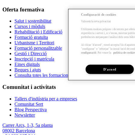
Oferta formativa
Configuració de cookies
Salut i sostenibilitat
Valorem la seva privacitat
Cursos i mòduls
Utilitzem cookies pròpies i de tercers per oferi
Rehabilitació i Edificació
experiència i servei i, si s’escau, mostrar publ
Formació gratuïta
preferències mitjançant l'anàlisi dels seus hàb
Urbanisme i Territori
Al clicar "d'acord", vostè accepta l'ús d'aques
Formació personalitzable
"configurar" o "rebutjar" la instal·lació de coo
configuració
. Pot veure la
política de cookie
Gestió i Direcció
Inscripció i matrícula
Eines digitals
D'acord
Beques i ajuts
Consulta totes les formacions
Comunitat i activitats
Tallers d'indústria per a empreses
Comunitat Sert
Blog Perspectiva
Newsletter
Carrer Arcs, 1-3, 5a planta
08002 Barcelona