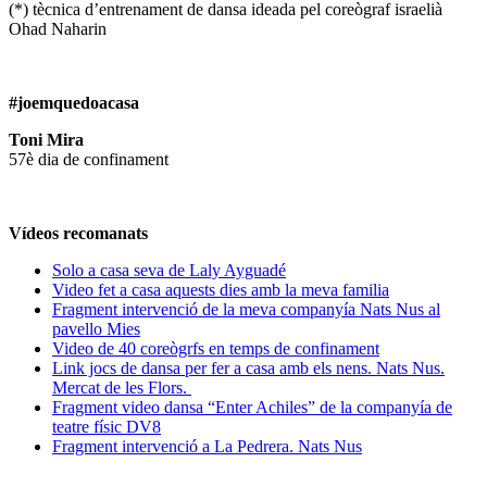
(*) tècnica d’entrenament de dansa ideada pel coreògraf israelià
Ohad Naharin
#joemquedoacasa
Toni Mira
57è dia de confinament
Vídeos recomanats
Solo a casa seva de Laly Ayguadé
Video fet a casa aquests dies amb la meva familia
Fragment intervenció de la meva companyía Nats Nus al
pavello Mies
Video de 40 coreògrfs en temps de confinament
Link jocs de dansa per fer a casa amb els nens. Nats Nus.
Mercat de les Flors.
Fragment video dansa “Enter Achiles” de la companyía de
teatre físic DV8
Fragment intervenció a La Pedrera. Nats Nus