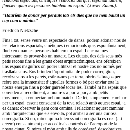
relacions espacials, cinètiques i emocionals que, espontàniament,
flueixen quan les persones habitem un espai." (Xavier Ruano).
“Hauríem de donar per perduts tots els dies que no hem ballat un
cop com a mínim."
Friedrich Nietzsche
Fins i tot, sense veure un espectacle de dansa, podem adonar-nos de
les relacions espacials, cinètiques i emocionals que, espontàniament,
flueixen quan les persones habitem un espai. I encara més
interessant, és provar-ho un mateix. Les ciutats, des dels seus més
petis racons fins a les grans obres arquitectòniques, ens ofereixen
uns espais magnífics on poder utilitzar el nostre cos no només per
traslladar-nos. Ens brinden l’oportunitat de poder córrer, girar,
recolzar-nos a les parets, estirar-nos per terra, obrir els braços per
rebre tota la immensitat d’aquelles formes o bé per enviar tota la
nostra energia fins a poder gairebé tocar-les. També hi ha espais que
conviden al recolliment, a moure’s a poc a poc, amb petits
moviments, a connectar amb un mateix. De fet, simplement caminar
per un espai, essent conscient de la teva relació amb aquest espai, ja
es dansa; observar la gent com camina, i relacionar aquest caminar
amb l’arquitectura que els envolta, pot arribar a ser una curiosa
coreografia. Si no, mireu quina interessant coreografia es crea (...i
creem) constantment per accedir als controls de l’aeroport de la
nostra ciutat. Si mires el món amb ulls de coreògraf, descobreixes