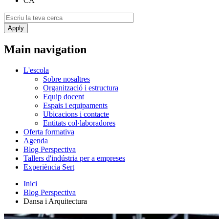
CA
Main navigation
L'escola
Sobre nosaltres
Organització i estructura
Equip docent
Espais i equipaments
Ubicacions i contacte
Entitats col·laboradores
Oferta formativa
Agenda
Blog Perspectiva
Tallers d'indústria per a empreses
Experiència Sert
Inici
Blog Perspectiva
Dansa i Arquitectura