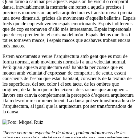
Quan torno a caminar per aquests espais on he viscut o compartit
dansa, inevitablement la memòria em remet a aquells precisos i
preciosos moments on aquella arquitectura es transformava i prenia
una nova dimensió, gràcies als moviments d’aquells ballarins. Espais
freds que de cop esdevenien espais emocionants. Espais indiferents
que de cop es tornaven d’allò més interessants. Espais impersonals
que de cop prenien tot el carisma del món. Espais lletjos que fins i
tot es tornaven macos, i espais macos que acabaves trobant encara
més macos.
Estem acostumats a veure l’arquitectura amb gent que es mou de
forma normal, amb moviments normals i a una velocitat normal.
Però quan aquesta arquitectura està habitada per cossos que es
mouen amb voluntat d’expressar, de compartir i de sentir, essent
conscients de l’espai que estan habitant, conscients de la textura de
les superfícies, del seu color i el seu tacte, de les ombres que
originen, de la llum que reflecteixen i dels racons que amaguen...
llavors ens canvia completament la percepció d’aquesta arquitectura
i la redescobrim sorprenentment. La dansa pot ser transformadora de
l’arquitectura, al igual que la arquitectura pot ser transformadora de
la dansa.
"Sense veure un espectacle de dansa, podem adonar-nos de les