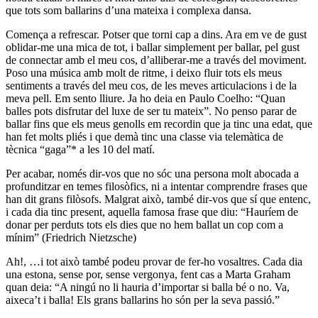
que tots som ballarins d’una mateixa i complexa dansa.
Comença a refrescar. Potser que torni cap a dins. Ara em ve de gust
oblidar-me una mica de tot, i ballar simplement per ballar, pel gust
de connectar amb el meu cos, d’alliberar-me a través del moviment.
Poso una música amb molt de ritme, i deixo fluir tots els meus
sentiments a través del meu cos, de les meves articulacions i de la
meva pell. Em sento lliure. Ja ho deia en Paulo Coelho: “Quan
balles pots disfrutar del luxe de ser tu mateix”. No penso parar de
ballar fins que els meus genolls em recordin que ja tinc una edat, que
han fet molts pliés i que demà tinc una classe via telemàtica de
tècnica “gaga”* a les 10 del matí.
Per acabar, només dir-vos que no sóc una persona molt abocada a
profunditzar en temes filosòfics, ni a intentar comprendre frases que
han dit grans filòsofs. Malgrat això, també dir-vos que sí que entenc,
i cada dia tinc present, aquella famosa frase que diu: “Hauríem de
donar per perduts tots els dies que no hem ballat un cop com a
mínim” (Friedrich Nietzsche)
Ah!, …i tot això també podeu provar de fer-ho vosaltres. Cada dia
una estona, sense por, sense vergonya, fent cas a Marta Graham
quan deia: “A ningú no li hauria d’importar si balla bé o no. Va,
aixeca’t i balla! Els grans ballarins ho són per la seva passió.”