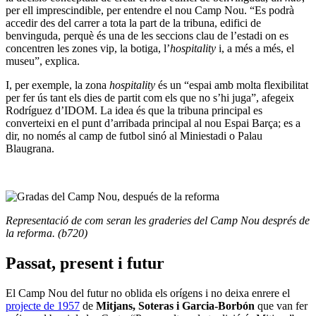
per ell imprescindible, per entendre el nou Camp Nou. “Es podrà
accedir des del carrer a tota la part de la tribuna, edifici de
benvinguda, perquè és una de les seccions clau de l’estadi on es
concentren les zones vip, la botiga, l’
hospitality
i, a més a més, el
museu”, explica.
I, per exemple, la zona
hospitality
és un “espai amb molta flexibilitat
per fer ús tant els dies de partit com els que no s’hi juga”, afegeix
Rodríguez d’IDOM. La idea és que la tribuna principal es
converteixi en el punt d’arribada principal al nou Espai Barça; es a
dir, no només al camp de futbol sinó al Miniestadi o Palau
Blaugrana.
Representació de com seran les graderies del Camp Nou després de
la reforma. (b720)
Passat, present i futur
El Camp Nou del futur no oblida els orígens i no deixa enrere el
projecte de 1957
de
Mitjans, Soteras i Garcia-Borbón
que van fer