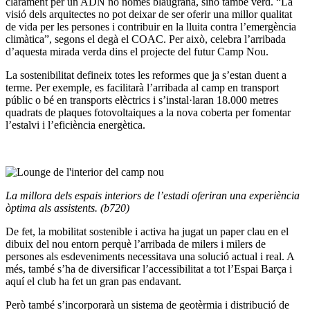
clarament per un ADN no només blaugrana, sinó també verd. “La
visió dels arquitectes no pot deixar de ser oferir una millor qualitat
de vida per les persones i contribuir en la lluita contra l’emergència
climàtica”, segons el degà el COAC. Per això, celebra l’arribada
d’aquesta mirada verda dins el projecte del futur Camp Nou.
La sostenibilitat defineix totes les reformes que ja s’estan duent a
terme. Per exemple, es facilitarà l’arribada al camp en transport
públic o bé en transports elèctrics i s’instal·laran 18.000 metres
quadrats de plaques fotovoltaiques a la nova coberta per fomentar
l’estalvi i l’eficiència energètica.
La millora dels espais interiors de l’estadi oferiran una experiència
òptima als assistents. (b720)
De fet, la mobilitat sostenible i activa ha jugat un paper clau en el
dibuix del nou entorn perquè l’arribada de milers i milers de
persones als esdeveniments necessitava una solució actual i real. A
més, també s’ha de diversificar l’accessibilitat a tot l’Espai Barça i
aquí el club ha fet un gran pas endavant.
Però també s’incorporarà un sistema de geotèrmia i distribució de