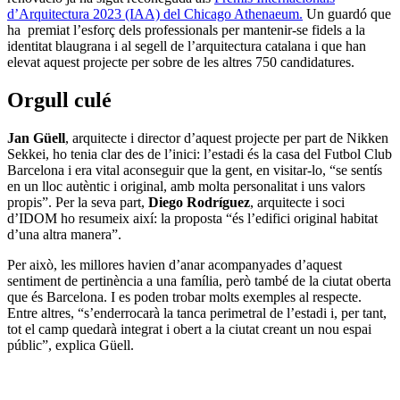
d’Arquitectura 2023 (IAA) del Chicago Athenaeum.
Un guardó que
ha premiat l’esforç dels professionals per mantenir-se fidels a la
identitat blaugrana i al segell de l’arquitectura catalana i que han
elevat aquest projecte per sobre de les altres 750 candidatures.
Orgull culé
Jan Güell
, arquitecte i director d’aquest projecte per part de Nikken
Sekkei, ho tenia clar des de l’inici: l’estadi és la casa del Futbol Club
Barcelona i era vital aconseguir que la gent, en visitar-lo, “se sentís
en un lloc autèntic i original, amb molta personalitat i uns valors
propis”. Per la seva part,
Diego Rodríguez
, arquitecte i soci
d’IDOM ho resumeix així: la proposta “és l’edifici original habitat
d’una altra manera”.
Per això, les millores havien d’anar acompanyades d’aquest
sentiment de pertinència a una família, però també de la ciutat oberta
que és Barcelona. I es poden trobar molts exemples al respecte.
Entre altres, “s’enderrocarà la tanca perimetral de l’estadi i, per tant,
tot el camp quedarà integrat i obert a la ciutat creant un nou espai
públic”, explica Güell.