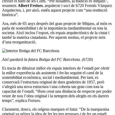
créixer el barri de les Corts. “Per nosaltres, la tradició és Mitjans”,
resumeix
Albert Freixes
, arquitecte i soci de b720 Fermín Vázquez
Arquitectos, i, per això, entén aquest projecte com “una restitució
històrica”.
Ara, més de 65 anys després del gran projecte de Mitjans, al món es
parla de sostenibilitat i de la importància mediambiental en tota la
societat. Això inclou l’esport, els espais arquitectònics de la ciutat i
també la mateixa ciutadania. Per aquests motius, el projecte neix
d’una reorganització.
Així quedarà la futura Botiga del FC Barcelona. (b720)
Es tracta de dibuixar millor els espais interiors de l’estadi per oferir
la millor experiència als assistents i fer-ho seguint el camí de la
sostenibilitat econòmica, social i mediambiental. Per tant, es
conservarà l’estructura original de dues graderies de 1957, però
s’afegirà una nova estructura i una coberta tan gran com tota la
capacitat de l’estadi. “Hem creat una distància de respecte per poder
veure de nou l’obra original i la netegem dels afegits en els darrers
temps”, explica Freixes.
Clarament, doncs, els orígens marquen el futur. “De la marquesina
original va néixer la idea de fer les tres terrasses i de fer un estadi