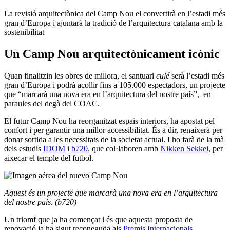
La revisió arquitectònica del Camp Nou el convertirà en l’estadi més
gran d’Europa i ajuntarà la tradició de l’arquitectura catalana amb la
sostenibilitat
Un Camp Nou arquitectònicament icònic
Quan finalitzin les obres de millora, el santuari
culé
serà l’estadi més
gran d’Europa i podrà acollir fins a 105.000 espectadors, un projecte
que “marcarà una nova era en l’arquitectura del nostre país”, en
paraules del degà del COAC.
El futur Camp Nou ha reorganitzat espais interiors, ha apostat pel
confort i per garantir una millor accessibilitat. És a dir, renaixerà per
donar sortida a les necessitats de la societat actual. I ho farà de la mà
dels estudis
IDOM
i
b720
, que col·laboren amb
Nikken Sekkei
, per
aixecar el temple del futbol.
Aquest és un projecte que
marcarà una nova era en l’arquitectura
del nostre país.
(b720)
Un triomf que ja ha començat i és que aquesta proposta de
renovació ja ha sigut reconeguda als
Premis Internacionals