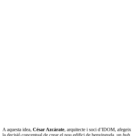
A aquesta idea,
César Azcárate
, arquitecte i soci d’IDOM, afegeix
la decisió conceptual de crear el nou edifici de benvinguda, un
hub
,