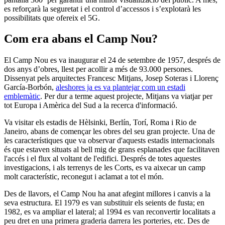
es reforçarà la seguretat i el control d’accessos i s’explotarà les
possibilitats que ofereix el 5G.
Com era abans el Camp Nou?
El Camp Nou es va inaugurar el 24 de setembre de 1957, després de
dos anys d’obres, llest per acollir a més de 93.000 persones.
Dissenyat pels arquitectes Francesc Mitjans, Josep Soteras i Llorenç
García-Borbón,
aleshores ja es va plantejar com un estadi
emblemàtic
. Per dur a terme aquest projecte, Mitjans va viatjar per
tot Europa i Amèrica del Sud a la recerca d'informació.
Va visitar els estadis de Hèlsinki, Berlín, Torí, Roma i Rio de
Janeiro, abans de començar les obres del seu gran projecte. Una de
les característiques que va observar d'aquests estadis internacionals
és que estaven situats al bell mig de grans esplanades que facilitaven
l'accés i el flux al voltant de l'edifici. Després de totes aquestes
investigacions, i als terrenys de les Corts, es va aixecar un camp
molt característic, reconegut i aclamat a tot el món.
Des de llavors, el Camp Nou ha anat afegint millores i canvis a la
seva estructura. El 1979 es van substituir els seients de fusta; en
1982, es va ampliar el lateral; al 1994 es van reconvertir localitats a
peu dret en una primera graderia darrera les porteries, etc. Des de