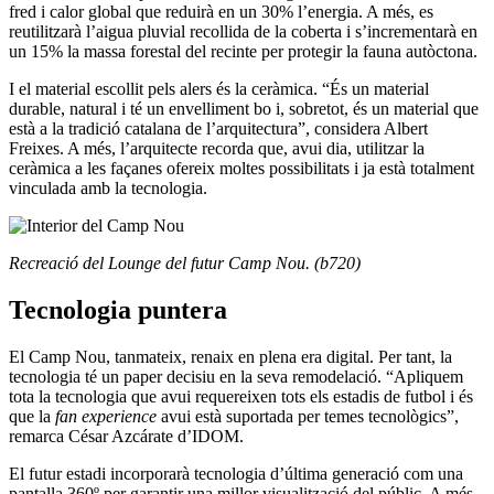
fred i calor global que reduirà en un 30% l’energia. A més, es
reutilitzarà l’aigua pluvial recollida de la coberta i s’incrementarà en
un 15% la massa forestal del recinte per protegir la fauna autòctona.
I el material escollit pels alers és la ceràmica. “És un material
durable, natural i té un envelliment bo i, sobretot, és un material que
està a la tradició catalana de l’arquitectura”, considera Albert
Freixes. A més, l’arquitecte recorda que, avui dia, utilitzar la
ceràmica a les façanes ofereix moltes possibilitats i ja està totalment
vinculada amb la tecnologia.
Recreació del Lounge del futur Camp Nou. (b720)
Tecnologia puntera
El Camp Nou, tanmateix, renaix en plena era digital. Per tant, la
tecnologia té un paper decisiu en la seva remodelació. “Apliquem
tota la tecnologia que avui requereixen tots els estadis de futbol i és
que la
fan experience
avui està suportada per temes tecnològics”,
remarca César Azcárate d’IDOM.
El futur estadi incorporarà tecnologia d’última generació com una
pantalla 360º per garantir una millor visualització del públic. A més,