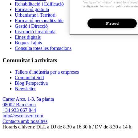
"configurar" o "rebutjar" la instal·lació de coo
Rehabilitació i Edificació
configuració
. Pot veure la
política de cookie
Formació gratuïta
Urbanisme i Territori
Formació personalitzable
D'acord
Gestió i Direcció
Inscripció i matrícula
Eines digitals
Beques i ajuts
Consulta totes les formacions
Comunitat i activitats
Tallers d'indústria per a empreses
Comunitat Sert
Blog Perspectiva
Newsletter
Carrer Arcs, 1-3, 5a planta
08002 Barcelona
+34 933 067 844
info@escolasert.com
Contacta amb nosaltres
Horaris d'hivern: DLL a DJ de 8.30 a 16.30 h / DV de 8.30 a 14 h.