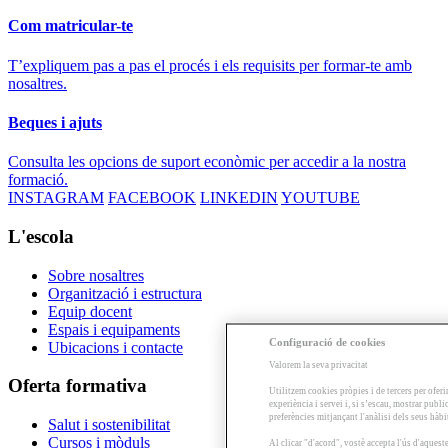
Com matricular-te
T’expliquem pas a pas el procés i els requisits per formar-te amb
nosaltres.
Beques i ajuts
Consulta les opcions de suport econòmic per accedir a la nostra
formació.
INSTAGRAM
FACEBOOK
LINKEDIN
YOUTUBE
L'escola
Sobre nosaltres
Organització i estructura
Equip docent
Espais i equipaments
Configuració de cookies
Ubicacions i contacte
Valorem la seva privacitat
Oferta formativa
Utilitzem cookies pròpies i de tercers per oferi
experiència i servei i, si s’escau, mostrar publ
preferències mitjançant l'anàlisi dels seus hàb
Salut i sostenibilitat
Cursos i mòduls
Al clicar "d'acord", vostè accepta l'ús d'aques