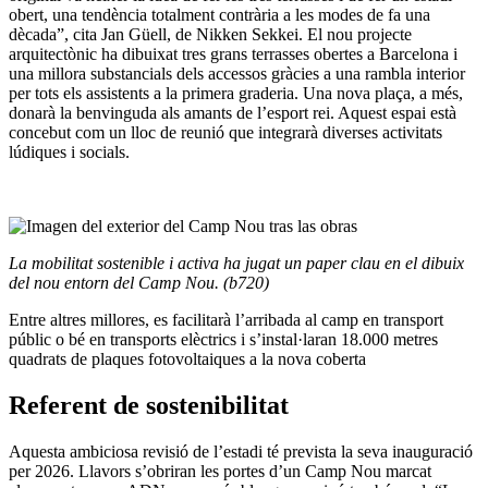
obert, una tendència totalment contrària a les modes de fa una
dècada”, cita Jan Güell, de Nikken Sekkei. El nou projecte
arquitectònic ha dibuixat tres grans terrasses obertes a Barcelona i
una millora substancials dels accessos gràcies a una rambla interior
per tots els assistents a la primera graderia. Una nova plaça, a més,
donarà la benvinguda als amants de l’esport rei. Aquest espai està
concebut com un lloc de reunió que integrarà diverses activitats
lúdiques i socials.
La mobilitat sostenible i activa ha jugat un paper clau en el dibuix
del nou entorn del Camp Nou. (b720)
Entre altres millores, es facilitarà l’arribada al camp en transport
públic o bé en transports elèctrics i s’instal·laran 18.000 metres
quadrats de plaques fotovoltaiques a la nova coberta
Referent de sostenibilitat
Aquesta ambiciosa revisió de l’estadi té prevista la seva inauguració
per 2026. Llavors s’obriran les portes d’un Camp Nou marcat