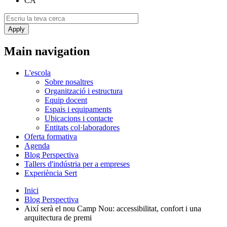
CA
Main navigation
L'escola
Sobre nosaltres
Organització i estructura
Equip docent
Espais i equipaments
Ubicacions i contacte
Entitats col·laboradores
Oferta formativa
Agenda
Blog Perspectiva
Tallers d'indústria per a empreses
Experiència Sert
Inici
Blog Perspectiva
Així serà el nou Camp Nou: accessibilitat, confort i una
arquitectura de premi