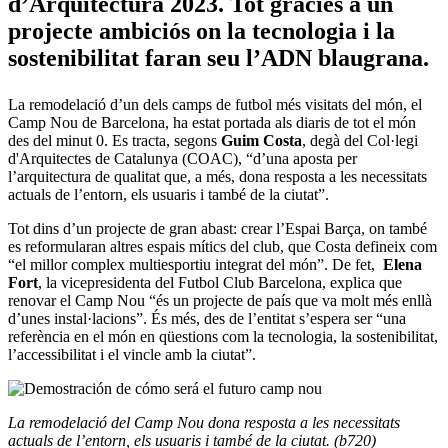
d’Arquitectura 2023. Tot gràcies a un
projecte ambiciós on la tecnologia i la
sostenibilitat faran seu l’ADN blaugrana.
La remodelació d’un dels camps de futbol més visitats del món, el
Camp Nou de Barcelona, ha estat portada als diaris de tot el món
des del minut 0. Es tracta, segons
Guim Costa
, degà del Col·legi
d'Arquitectes de Catalunya (COAC), “d’una aposta per
l’arquitectura de qualitat que, a més, dona resposta a les necessitats
actuals de l’entorn, els usuaris i també de la ciutat”.
Tot dins d’un projecte de gran abast: crear l’Espai Barça, on també
es reformularan altres espais mítics del club, que Costa defineix com
“el millor complex multiesportiu integrat del món”. De fet,
Elena
Fort
, la vicepresidenta del Futbol Club Barcelona, explica que
renovar el Camp Nou “és un projecte de país que va molt més enllà
d’unes instal·lacions”. És més, des de l’entitat s’espera ser “una
referència en el món en qüestions com la tecnologia, la sostenibilitat,
l’accessibilitat i el vincle amb la ciutat”.
La remodelació del Camp Nou dona resposta a les necessitats
actuals de l’entorn, els usuaris i també de la ciutat. (b720)