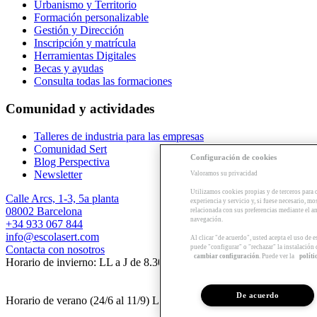
Urbanismo y Territorio
Formación personalizable
Gestión y Dirección
Inscripción y matrícula
Herramientas Digitales
Becas y ayudas
Consulta todas las formaciones
Comunidad y actividades
Talleres de industria para las empresas
Comunidad Sert
Configuración de cookies
Blog Perspectiva
Newsletter
Valoramos su privacidad
Utilizamos cookies propias y de terceros para 
Calle Arcs, 1-3, 5a planta
experiencia y servicio y, si fuese necesario, mo
08002 Barcelona
relacionada con sus preferencias mediante el an
navegación.
+34 933 067 844
info@escolasert.com
Al clicar "de acuerdo", usted acepta el uso de 
puede "configurar" o "rechazar" la instalación
Contacta con nosotros
cambiar configuración
. Puede ver la
políti
Horario de invierno: LL a J de 8.30 a 16.30 h / V de 8.30 a 14 h.
De acuerdo
Horario de verano (24/6 al 11/9) LL a V de 8.30 a 14 h.