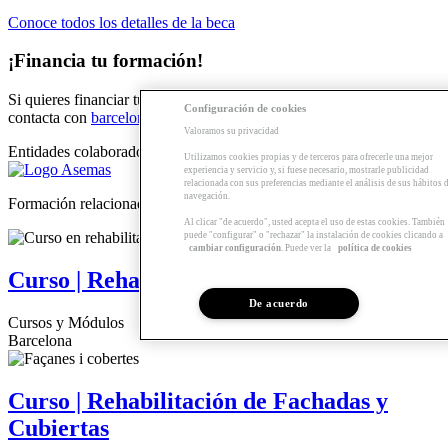
Conoce todos los detalles de la beca
¡Financia tu formación!
Si quieres financiar tu formación con el
Préstec formació Sert
,
Configuración de cookies
contacta con
barcelona@arquia.es
o llama al 93 4826850.
Valoramos su privacidad
Entidades colaboradoras
Utilizamos cookies propias y de terceros para ofrecerle una mejor
experiencia y servicio y, si fuese necesario, mostrarle publicidad
relacionada con sus preferencias mediante el análisis de sus hábitos 
navegación.
Formación relacionada
Al clicar "de acuerdo", usted acepta el uso de estas cookies. También
puede "configurar" o "rechazar" la instalación de cookies clicando a
cambiar configuración
. Puede ver la
política de cookies
Curso | Rehabilitación de Instalaciones
De acuerdo
Cursos y Módulos
Barcelona
Curso | Rehabilitación de Fachadas y
Cubiertas