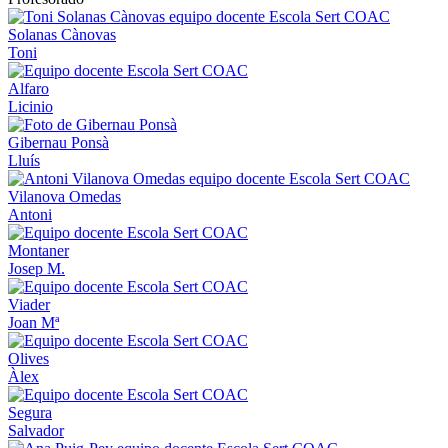
Solanas Cànovas
Toni
Alfaro
Licinio
Gibernau Ponsà
Lluís
Vilanova Omedas
Antoni
Montaner
Josep M.
Viader
Joan Mª
Olives
Àlex
Segura
Salvador